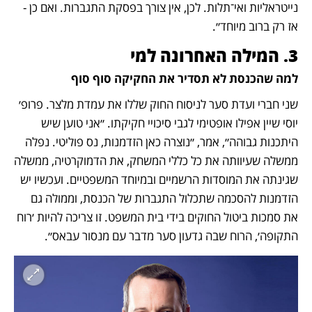
נייטראליות ואי־תלות. לכן, אין צורך בפסקת התגברות. ואם כן - 
אז רק ברוב מיוחד״. 
3. המילה האחרונה למי
למה שהכנסת לא תסדיר את החקיקה סוף סוף
שני חברי ועדת סער לניסוח החוק שללו את עמדת מלצר. פרופ׳ 
יוסי שיין אפילו אופטימי לגבי סיכויי חקיקתו. ״אני טוען שיש 
היתכנות גבוהה״, אמר, ״נוצרה כאן הזדמנות, נס פוליטי. נפלה 
ממשלה שעיוותה את כל כללי המשחק, את הדמוקרטיה, ממשלה 
שגינתה את המוסדות הרשמיים ובמיוחד המשפטיים. ועכשיו יש 
הזדמנות להסכמה שתכלול התגברות של הכנסת, וממולה גם 
את סמכות ביטול החוקים בידי בית המשפט. זו צריכה להיות ׳רוח 
התקופה׳, הרוח שבה גדעון סער מדבר עם מנסור עבאס״.