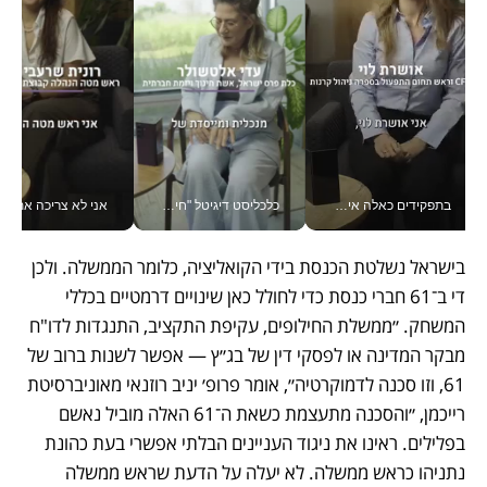
בתפקידים כאלה אי אפשר לחכות: אושרת לוי מניעה השקעות ענק מהטלפון_v
כלכליסט דיגיטל "חינוך הוא המשימה של החיים שלי"_v
אני לא צריכה את המשרד:
בישראל נשלטת הכנסת בידי הקואליציה, כלומר הממשלה. ולכן 
די ב־61 חברי כנסת כדי לחולל כאן שינויים דרמטיים בכללי 
המשחק. ״ממשלת החילופים, עקיפת התקציב, התנגדות לדו"ח 
מבקר המדינה או לפסקי דין של בג״ץ — אפשר לשנות ברוב של 
61, וזו סכנה לדמוקרטיה״, אומר פרופ׳ יניב רוזנאי מאוניברסיטת 
רייכמן, ״והסכנה מתעצמת כשאת ה־61 האלה מוביל נאשם 
בפלילים. ראינו את ניגוד העניינים הבלתי אפשרי בעת כהונת 
נתניהו כראש ממשלה. לא יעלה על הדעת שראש ממשלה 