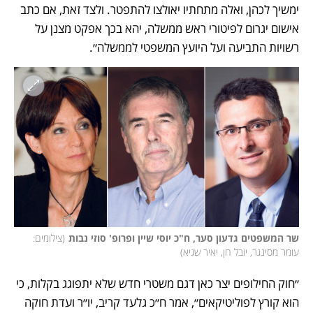
ימשיך לכהן, ואלה מתחתיו יאולצו להתפטר. ולצד זאת, אם כתב 
אישום יגרום לפיטורי ראש ממשלה, יהא בכך אפקט מצנן על 
רשויות התביעה ועל היועץ המשפטי לממשלה״.
שר המשפטים גדעון סער, ח"כ יוסי שיין ופרופ' סוזי נבות
(
צילומים: 
עומר מסינגר, יובל חן, יאיר שגיא
)
״חוק החילופים יצר כאן דגם משטרי חדש שלא יתפוגג בקלות, כי 
הוא קורץ לפוליטיקאים״, אמר ח״כ גלעד קריב, יו״ר ועדת חוקה 