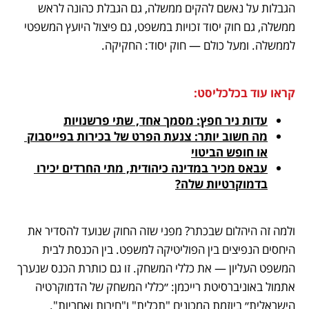
הגבלות על נאשם להקים ממשלה, גם הגבלת כהונה לראש 
ממשלה, גם חוק יסוד זכויות במשפט, גם פיצול היועץ המשפטי 
לממשלה. ומעל כולם — חוק יסוד: החקיקה.
קראו עוד בכלכליסט:
עדות ניר חפץ: מסמך אחד, שתי פרשנויות
מה חשוב יותר: צנעת הפרט של בכירות בפייסבוק 
או חופש הביטוי
עבאס מכיר במדינה כיהודית, מתי החרדים יכירו 
בדמוקרטיות שלה?
ולמה זה היהלום שבכתר? מפני שזה החוק שנועד להסדיר את 
היחסים הנפיצים בין הפוליטיקה למשפט. בין הכנסת לבית 
המשפט העליון — את כללי המשחק. זו גם כותרת הכנס שנערך 
אתמול באוניברסיטת רייכמן: ״כללי המשחק של הדמוקרטיה 
הישראלית״ ביוזמת המכונים "תכלית" ו"חירות ואחריות". 