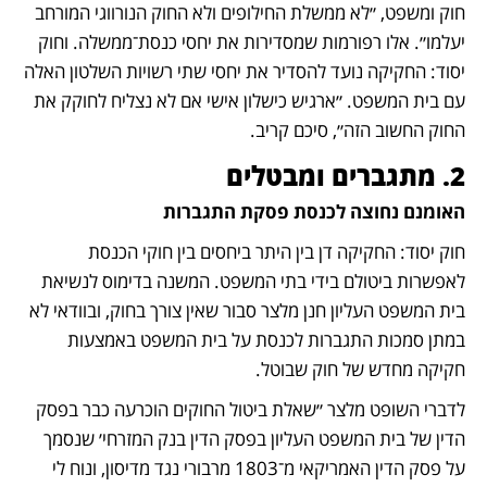
חוק ומשפט, ״לא ממשלת החילופים ולא החוק הנורווגי המורחב 
יעלמו״. אלו רפורמות שמסדירות את יחסי כנסת־ממשלה. וחוק 
יסוד: החקיקה נועד להסדיר את יחסי שתי רשויות השלטון האלה 
עם בית המשפט. ״ארגיש כישלון אישי אם לא נצליח לחוקק את 
החוק החשוב הזה״, סיכם קריב.
2. מתגברים ומבטלים
האומנם נחוצה לכנסת פסקת התגברות
חוק יסוד: החקיקה דן בין היתר ביחסים בין חוקי הכנסת 
לאפשרות ביטולם בידי בתי המשפט. המשנה בדימוס לנשיאת 
בית המשפט העליון חנן מלצר סבור שאין צורך בחוק, ובוודאי לא 
במתן סמכות התגברות לכנסת על בית המשפט באמצעות 
חקיקה מחדש של חוק שבוטל. 
לדברי השופט מלצר ״שאלת ביטול החוקים הוכרעה כבר בפסק 
הדין של בית המשפט העליון בפסק הדין בנק המזרחי׳ שנסמך 
על פסק הדין האמריקאי מ־1803 מרבורי נגד מדיסון, ונוח לי 