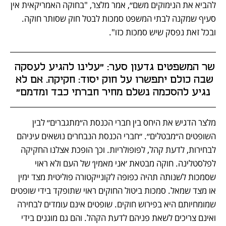
להביא את הנימוקים משם״, אמר מלצר, "בחוקה האמריקאית אין 
סעיף שמקנה לבתי המשפט סמכות לבטל חוק שסותר חוקה. 
ובכל זאת נפסק שיש סמכות כזו".
שר המשפטים גדעון סער: "עלינו להגיע לעסקה 
שבה כולם יתפשרו על חוק יסוד: חקיקה. אם לא 
נגיע להסכמה נשלם מחיר חברתי כבד ומדמם"
מלצר הדגיש את היחס בין חברי הכנסת ה״מתגברים״ לבין 
השופטים ה״מבטלים״. ״חברי הכנסת הנבחרים נושאים עיניהם 
לבחירות, לדעת קהל, לפופולריות. וכך הופכת אצלנו החקיקה 
לפלסטלינה. חוקה מבטאת ׳אני מאמין׳ של העם ולא ראוי 
שסמכות לשנותה תהיה כפופה לקונייקטורה פוליטית מצד ימין 
או מצד שמאל. סמכות ביטול החוקים ראוי שתופקד בידי שופטים 
שמומחיותם היא בפירוש חוקים. שופטים אינם עומדים לבחירה 
ואינם צריכים לשאת פניהם לדעת הקהל. והם גם מוגנים בידי 