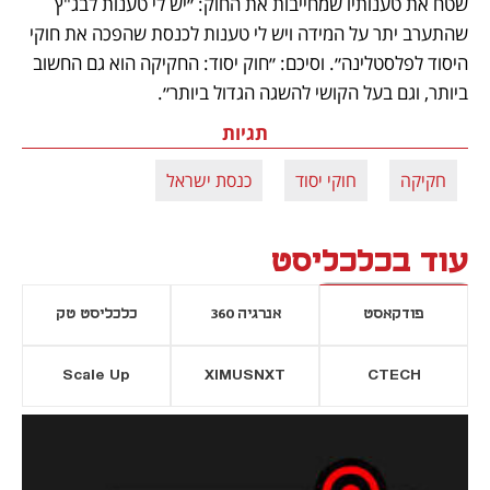
שטח את טענותיו שמחייבות את החוק: ״יש לי טענות לבג"ץ 
שהתערב יתר על המידה ויש לי טענות לכנסת שהפכה את חוקי 
היסוד לפלסטלינה״. וסיכם: ״חוק יסוד: החקיקה הוא גם החשוב 
ביותר, וגם בעל הקושי להשגה הגדול ביותר״.
תגיות
חקיקה
חוקי יסוד
כנסת ישראל
עוד בכלכליסט
פודקאסט
אנרגיה 360
כלכליסט טק
Scale Up
XIMUSNXT
CTECH
יסייה חדשה
נפתח בכרטיסייה חדשה