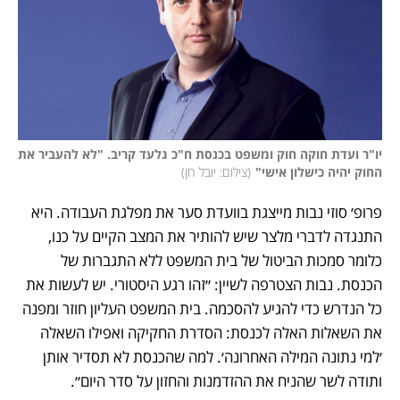
יו"ר ועדת חוקה חוק ומשפט בכנסת ח"כ גלעד קריב. "לא להעביר את 
החוק יהיה כישלון אישי"
(
צילום: יובל חן
)
פרופ׳ סוזי נבות מייצגת בוועדת סער את מפלגת העבודה. היא 
התנגדה לדברי מלצר שיש להותיר את המצב הקיים על כנו, 
כלומר סמכות הביטול של בית המשפט ללא התגברות של 
הכנסת. נבות הצטרפה לשיין: ״זהו רגע היסטורי. יש לעשות את 
כל הנדרש כדי להגיע להסכמה. בית המשפט העליון חוזר ומפנה 
את השאלות האלה לכנסת: הסדרת החקיקה ואפילו השאלה 
׳למי נתונה המילה האחרונה׳. למה שהכנסת לא תסדיר אותן 
ותודה לשר שהניח את ההזדמנות והחזון על סדר היום״.