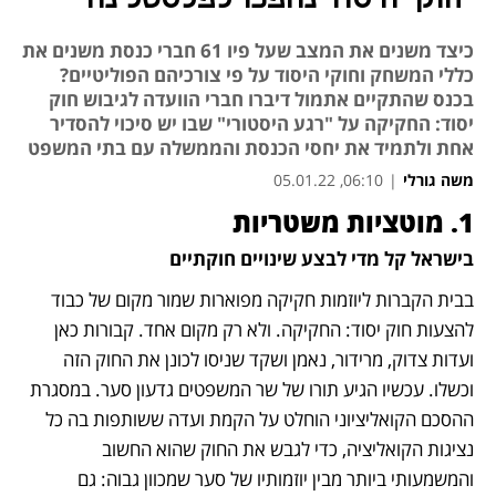
כיצד משנים את המצב שעל פיו 61 חברי כנסת משנים את
כללי המשחק וחוקי היסוד על פי צורכיהם הפוליטיים?
בכנס שהתקיים אתמול דיברו חברי הוועדה לגיבוש חוק
יסוד: החקיקה על "רגע היסטורי" שבו יש סיכוי להסדיר
אחת ולתמיד את יחסי הכנסת והממשלה עם בתי המשפט
משה גורלי
|
06:10, 05.01.22
1. מוטציות משטריות
נפתח בכרטיסייה חדשה
נפתח בכרטיסייה חדשה
נפתח בכרטיסייה חדשה
בישראל קל מדי לבצע שינויים חוקתיים
בבית הקברות ליוזמות חקיקה מפוארות שמור מקום של כבוד 
להצעות חוק יסוד: החקיקה. ולא רק מקום אחד. קבורות כאן 
ועדות צדוק, מרידור, נאמן ושקד שניסו לכונן את החוק הזה 
וכשלו. עכשיו הגיע תורו של שר המשפטים גדעון סער. במסגרת 
ההסכם הקואליציוני הוחלט על הקמת ועדה ששותפות בה כל 
נציגות הקואליציה, כדי לגבש את החוק שהוא החשוב 
והמשמעותי ביותר מבין יוזמותיו של סער שמכוון גבוה: גם 