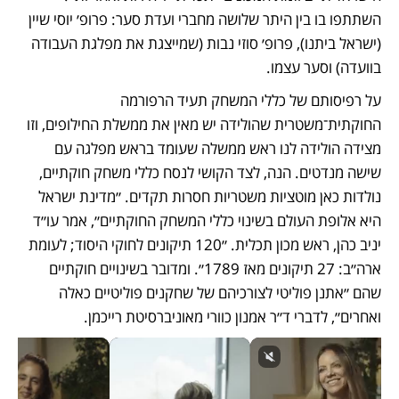
השתתפו בו בין היתר שלושה מחברי ועדת סער: פרופ׳ יוסי שיין 
(ישראל ביתנו), פרופ׳ סוזי נבות (שמייצגת את מפלגת העבודה 
בוועדה) וסער עצמו.
על רפיסותם של כללי המשחק תעיד הרפורמה 
החוקתית־משטרית שהולידה יש מאין את ממשלת החילופים, וזו 
מצידה הולידה לנו ראש ממשלה שעומד בראש מפלגה עם 
שישה מנדטים. הנה, לצד הקושי לנסח כללי משחק חוקתיים, 
נולדות כאן מוטציות משטריות חסרות תקדים. ״מדינת ישראל 
היא אלופת העולם בשינוי כללי המשחק החוקתיים״, אמר עו״ד 
יניב כהן, ראש מכון תכלית. ״120 תיקונים לחוקי היסוד; לעומת 
ארה״ב: 27 תיקונים מאז 1789״. ומדובר בשינויים חוקתיים 
שהם ״אתנן פוליטי לצורכיהם של שחקנים פוליטיים כאלה 
ואחרים״, לדברי ד״ר אמנון כוורי מאוניברסיטת רייכמן.