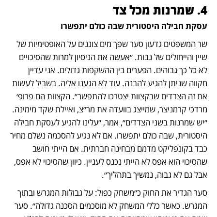
4. שמרנות מכל צד
עסקת חבילה היסטורית שבה כולם יתפשרו
שר המשפטים גדעון סער שפך מים צוננים על האופטימיות של 
שיין והייחולים של נבות. ״אעשה את הניסיון למרות שהסיכויים 
לא כל כך גבוהים. הפערים בין ההשקפות גדולים. אני עדיין 
מקווה שניתן להגיע להבנה. עוד לא הגענו אליה. בשביל לעשות 
את זה הצדדים שבקצוות יצטרכו להתפשר״. הקצוות הם פרופ׳ 
מרדכי קרמניצר, שמייצג בוועדה את מר״צ, ואיילת שקד מימינה. 
״יש שמרנות בשני הצדדים״, אמר, ״עלינו להגיע לעסקת חבילה 
היסטורית, שבה כולם יתפשרו. אם לא נגיע להסכמה נשלם מחיר 
כבד בקונפליקט מדמם מבחינה חברתית. אם הייתי חושב 
שהסיכוי הוא אפס לא הייתי נכנס לעניין. כיוון שהסיכוי לא אפס, 
אבל גם לא גבוה, נמשיך בתהליך״.
סער הגדיר את החוק כ״משחק כפול: על גבולות המגרש ובתוך 
המגרש. כאשר כללי המשחק לא מוסכמים הסכנה גדולה״. סער 