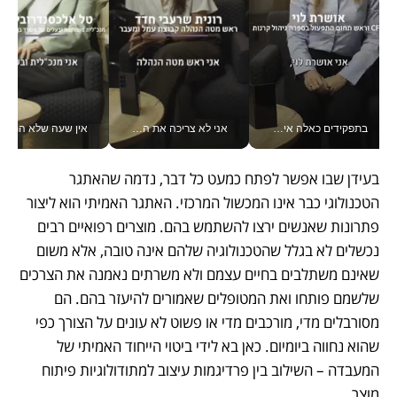
בתפקידים כאלה אי אפשר לחכות: אושרת לוי מניעה השקעות ענק מהטלפון_v
אני לא צריכה את המשרד: רונית שרעבי-חדד מנהלת ארגון של 30000 עובדים מכל מקום_v
אין שעה שלא התעסקתי במשבר - טל אלכסנדרוביץ’ שגב מנהלת משברים
בעידן שבו אפשר לפתח כמעט כל דבר, נדמה שהאתגר 
הטכנולוגי כבר אינו המכשול המרכזי. האתגר האמיתי הוא ליצור 
פתרונות שאנשים ירצו להשתמש בהם. מוצרים רפואיים רבים 
נכשלים לא בגלל שהטכנולוגיה שלהם אינה טובה, אלא משום 
שאינם משתלבים בחיים עצמם ולא משרתים נאמנה את הצרכים 
שלשמם פותחו ואת המטופלים שאמורים להיעזר בהם. הם 
מסורבלים מדי, מורכבים מדי או פשוט לא עונים על הצורך כפי 
שהוא נחווה ביומיום. כאן בא לידי ביטוי הייחוד האמיתי של 
המעבדה – השילוב בין פרדיגמות עיצוב למתודולוגיות פיתוח 
מוצר.