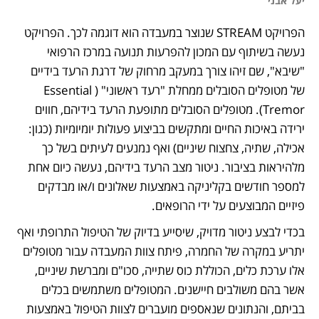
יעל אבני 
הפרויקט STREAM שנוצר במעבדה הוא דוגמה לכך. הפרויקט 
נעשה בשיתוף עם המכון להפרעות תנועה במרכז הרפואי 
"שיבא", שם זיהו צורך במעקב מרחוק של דרגת הרעד בידיים 
של מטופלים הסובלים ממחלת "רעד ראשוני" (Essential 
Tremor). מטופלים הסובלים מתופעת הרעד בידיהם, חווים 
ירידה באיכות החיים ומתקשים בביצוע פעולות יומיומיות (כגון: 
אכילה, שתיה, צחצוח שיניים) ואף נמנעים לעיתים בשל כך 
מלהיראות בציבור. ניטור מצב הרעד בידיהם, נעשה כיום אחת 
למספר חודשים בקליניקה באמצעות שאלונים ו/או מבדקים 
פיזיים המבוצעים על ידי הרופאים. 
בכדי לבצע ניטור מדויק, שיסייע בדיוק של הטיפול התרופתי ואף 
יתריע במקרה של החמרה, פיתח צוות המעבדה עבור מטופלים 
אלו ערכת כלים, הכוללת כוס שתייה, סכו"ם ומברשת שיניים, 
אשר בהם משולבים חיישנים. המטופלים משתמשים בכלים 
בביתם, והנתונים שנאספים מועברים לצוות הטיפול באמצעות 