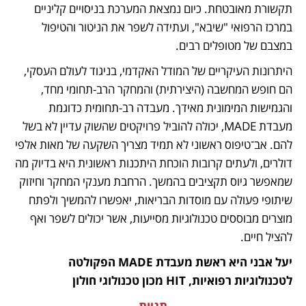
תקשורת מאובטחת. כיום נמצאת המערכת בניסויים קליניים 
במרכז הרפואי "שיבא", ועתידה לשפר את הניטור והטיפול 
במצבם של מטופלים רבים. 
היתרונות העיקריים של המודל האקדמי, בניגוד לעולם העסקי, 
הם חופש המחשבה (היצירתית) והמחקר הרב-תחומי מחד, 
והגמישות המימונית מאידך. מעבדה רב-תחומית כדוגמת 
מעבדת MADE, יכולה להוביל פרויקטים שהשוק עדיין לא בשל 
להם. אב־טיפוס ראשוני לא תמיד מצריך השקעה של מאות אלפי 
דולרים, ולעתים קרובות הוכחת היתכנות ראשונית היא בדיוק מה 
שמאפשר גיוס תקציבים בהמשך. הרחבת מענקי המחקר וחיזוק 
שיתופי פעולה עם מוסדות הבריאות, יאפשרו להמשיך ולפתח 
מוצרים מבוססים טכנולוגיות מסייעות, אשר יכולים לשפר ואף 
להציל חיים. 
יעל אבני היא ראשת מעבדת MADE הפקולטה 
לטכנולוגיות רפואיות, HIT מכון טכנולוגי חולון
תגיות