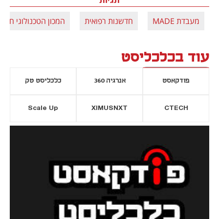
מעבדת MADE
חדשנות רפואית
המכון הטכנולוגי חולון
עוד בכלכליסט
פודקאסט
אנרגיה 360
כלכליסט טק
Scale Up
XIMUSNXT
CTECH
יסייה חדשה
נפתח בכרטיסייה חדשה