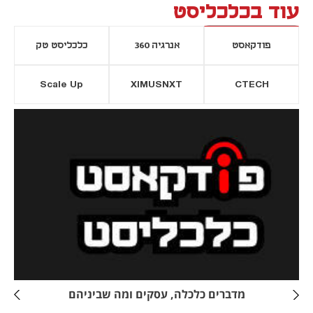
עוד בכלכליסט
פודקאסט
אנרגיה 360
כלכליסט טק
Scale Up
XIMUSNXT
CTECH
יסייה חדשה
נפתח בכרטיסייה חדשה
מדברים כלכלה, עסקים ומה שביניהם