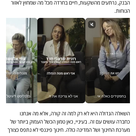
הבנק, נרתעים מהשקעות, חיים בחרדה מכל מה שמחוץ לאזור 
הנוחות.
בתפקידים כאלה אי אפשר לחכות: אושרת לוי מניעה השקעות ענק מהטלפון_v
אני לא צריכה את המשרד: רונית שרעבי-חדד מנהלת ארגון של 30000 עובדים מכל מקום_v
כלכליסט דיגיטל
השאלה הגדולה היא לא רק למה זה קורה, אלא מה אנחנו 
כחברה עושים עם זה. בעיניי, כאן טמון הכשל העמוק ביותר של 
מערכת החינוך ושל המדינה כולה. חינוך פיננסי לא נתפס כצורך 