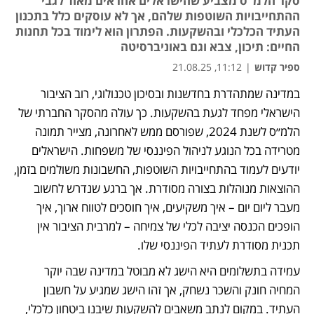
סקר הלמ"ס מצביע שהישראלים אחראים מאוד לגבי
ההתחייבויות השוטפות שלהם, אך לא עוסקים כלל בתכנון
העתיד הכלכלי ובהשקעות. הפתרון הוא לימוד בכל תחנות
החיים: תיכון, צבא וגם באוניברסיטה
ספיר קדוש
|
11:12, 21.08.25
במדינה שמתהדרת בחדשנות ובסיכון טכנולוגי, רוב הציבור 
הישראלי מפחד לגעת בהשקעות. כך עולה מהסקר החברתי של 
הלמ״ס לשנת 2024, שפורסם ממש לאחרונה, מצייר תמונה 
מטרידה בכל הנוגע לניהול הפיננסי של משפחות. הישראלים 
יודעים לעמוד בהתחייבויות השוטפות, החשבונות משולמים בזמן, 
ההוצאות מנוהלות בצורה מסודרת. אך ברגע שנדרש לחשוב 
מעבר ליום יום – איך משקיעים, איך חוסכים לטווח ארוך, איך 
הופכים הכנסה יציבה לכלי של צמיחה – למרבית הציבור אין 
תכנית מסודרת לעתיד הפיננסי שלו.
עמידה בתשלומים היא הישג לא מבוטל במדינה שבה יוקר 
המחיה חונק והשכר נשחק, אך זהו הישג שמגיע על חשבון 
העתיד. במקום לנתב משאבים להשקעות שיבנו ביטחון כלכלי, 