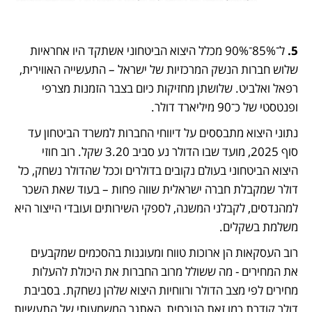
5.
 ל־85%־90% מכלל היצוא הביטחוני אשתקד היו אחראיות 
שלוש חברות הנשק המרכזיות של ישראל – התעשייה האווירית, 
רפאל ואלביט. שלושתן מחזיקות כיום בצבר הזמנות מצרפי 
ופנטסטי של כ־90 מיליארד דולר.
נתוני היצוא מתבססים על דיווחי החברות למשרד הביטחון עד 
סוף 2025, מועד שבו הדולר נע סביב 3.20 שקל. רוב חוזי 
היצוא הביטחוני בעולם נקובים בדולרים וככל שהדולר נשחק, כל 
דולר שמקבלת חברה ישראלית שווה פחות – בעוד שאת השכר 
למהנדסים, לקבלני המשנה, לספקי השירותים ועובדי הייצור היא 
משלמת בשקלים.
רוב העסקאות הן ארוכות טווח ומעוגנות בהסכמים שמקבעים 
את המחירים - מה ששולל מרוב החברות את היכולת להעלות 
מחירים לפי מצב הדולר ורווחיות היצוא שלהן נשחקת. בסביבת 
דולר קודרת כמו זאת הנוכחית, האתגר המשמעותי של התעשיות 