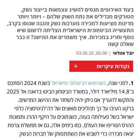
בעוד האירופים מנסים להשיג עצמאות בייצור נשק,
הטורקים מגדילים את נתח השוק שלהם – ויותר ויותר
מדינות מציעות למכירה מערכות נשק והגנה שנוסו בקרב,
התעשייה הביטחונית הישראלית הצליחה לרשום שיא
נוסף וחריג במכירות. איך משמרים את ההישג? זו כבר
שאלה קשה
יובל אזולאי
|
06:00, 03.06.26
+
נקודות עיקריות
1.
 לפני שנה, 
כשהיצוא הביטחוני מישראל 
בשנת 2024 הסתכם 
נפתח בכרטיסייה חדשה
נפתח בכרטיסייה חדשה
נפתח בכרטיסייה חדשה
נפתח בכרטיסייה חדשה
נפתח בכרטיסייה חדשה
נפתח בכרטיסייה חדשה
נפתח בכרטיסייה חדשה
ב־14.8 מיליארד דולר, במשרד הביטחון הביטו בדאגה אל 2025 
והתקשו להעריך אם ניתן יהיה לשחזר את ההישג המרשים. 
ברקע העיבו על כך תהליכים מואצים של דה־לגיטימציה כלפי 
ישראל בשל פעילותה בעזה, כשנתונים על היקף ההרג ותמונות 
ההרס הטריפו את העולם. כמו בימים אלה, גם אז ממשלת צרפת 
יצאה מגדרה כדי לשבש את השתתפותן של חברות הנשק 