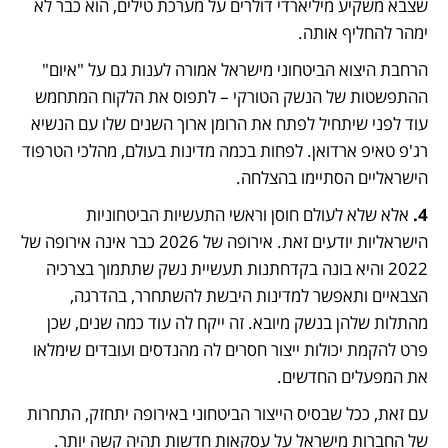
שצבא משקיע מיליארדי דולרים על מערכת טילים, הוא כבר לא 
ימהר להחליף אותה.
הרחבת היצוא הביטחוני מישראל אמורה לענות גם על "איום" 
ההתפשטות של הנשק הטורקי – לתפוס את הלקוח המתחמש 
עוד לפני שיתחיל לפתח את הרומן ארוך השנים שלו עם הנשיא 
רג'פ טאיפ ארדואן. לפחות בכמה מדינות בעולם, מהלכי הטרפוד 
הישראליים הסתיימו בהצלחה.
4.
 אלא שלא לעולם חוסן וראשי התעשיות הביטחוניות 
הישראליות יודעים זאת. אירופה של 2026 כבר אינה אירופה של 
2022 והיא בונה בקדחתנות תעשיית נשק שתתמוך בצרכיה 
הצבאיים ותאפשר למדינות היבשת להשתחרר, בהדרגה, 
מהתלות שלהן בנשק מיובא. זה ייקח לה עוד כמה שנים, שכן 
פרט להקמת יכולות ייצור חסרים לה מהנדסים ועובדים שימלאו 
את המפעלים החדשים.
עם זאת, ככל שבסיס הייצור הביטחוני באירופה יתחזק, התחרות 
של החברות מישראל על עסקאות חדשות תהיה קשה יותר. 