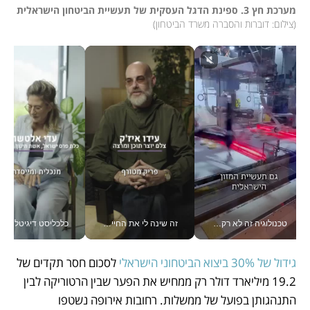
מערכת חץ 3. ספינת הדגל העסקית של תעשיית הביטחון הישראלית

(
צילום: דוברות והסברה משרד הביטחון
)
טכנולוגיה זה לא רק בהייטק: גם תעשיית המזון הישראלית מאמצת כלי AI, אוטומציה וניתוח דאטה בזמן אמת
זה שינה לי את החיים: איך עידו איז'ק הופך את הסמארטפון לכלי צילום מקצועי_v
כלכליסט דיגיטל
גידול של 30% ביצוא הביטחוני הישראלי
 לסכום חסר תקדים של 
19.2 מיליארד דולר רק ממחיש את הפער שבין הרטוריקה לבין 
התנהגותן בפועל של ממשלות. רחובות אירופה נשטפו 