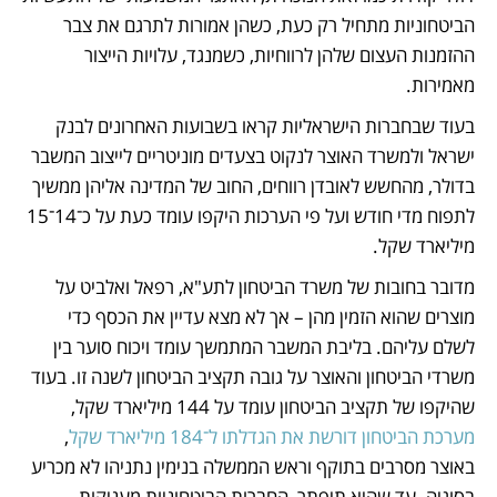
הביטחוניות מתחיל רק כעת, כשהן אמורות לתרגם את צבר 
ההזמנות העצום שלהן לרווחיות, כשמנגד, עלויות הייצור 
מאמירות.
בעוד שבחברות הישראליות קראו בשבועות האחרונים לבנק 
ישראל ולמשרד האוצר לנקוט בצעדים מוניטריים לייצוב המשבר 
בדולר, מהחשש לאובדן רווחים, החוב של המדינה אליהן ממשיך 
לתפוח מדי חודש ועל פי הערכות היקפו עומד כעת על כ־14־15 
מיליארד שקל.
מדובר בחובות של משרד הביטחון לתע"א, רפאל ואלביט על 
מוצרים שהוא הזמין מהן – אך לא מצא עדיין את הכסף כדי 
לשלם עליהם. בליבת המשבר המתמשך עומד ויכוח סוער בין 
משרדי הביטחון והאוצר על גובה תקציב הביטחון לשנה זו. בעוד 
שהיקפו של תקציב הביטחון עומד על 144 מיליארד שקל, 
מערכת הביטחון דורשת את הגדלתו ל־184 מיליארד שקל
, 
באוצר מסרבים בתוקף וראש הממשלה בנימין נתניהו לא מכריע 
בסוגיה. עד שהיא תיפתר, החברות הביטחוניות מעניקות 