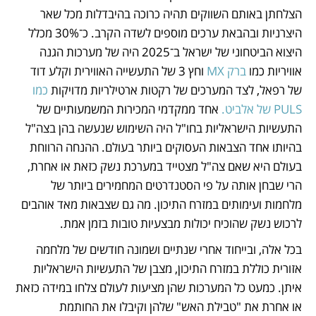
הצלחתן באותם השווקים תהיה כרוכה בהיבדלות מכל שאר 
היצרניות ובהבאת ערכים מוספים לשדה הקרב. כ־30% מכלל 
היצוא הביטחוני של ישראל ב־2025 היה של מערכות הגנה 
אוויריות כמו 
ברק MX
 וחץ 3 של התעשייה האווירית וקלע דוד 
של רפאל, לצד המערכים של רקטות ארטילריות מדויקות 
כמו 
PULS של אלביט.
 אחד ממקדמי המכירות המשמעותיים של 
התעשיות הישראליות בחו"ל היה השימוש שנעשה בהן בצה"ל 
בהיותו אחד הצבאות העסוקים ביותר בעולם. ההנחה הרווחת 
בעולם היא שאם צה"ל מצטייד במערכת נשק כזאת או אחרת, 
הרי שבחן אותה על פי הסטנדרטים המחמירים ביותר של 
מלחמות ועימותים במזרח התיכון. מה גם שצבאות מאד אוהבים 
לרכוש נשק שהוכיח יכולות מבצעיות טובות בזמן אמת.
בכל אלה, ובייחוד אחרי שנתיים ושמונה חודשים של מלחמה 
אזורית כוללת במזרח התיכון, מצבן של התעשיות הישראליות 
איתן. כמעט כל המערכות שהן מציעות לעולם צלחו במידה כזאת 
או אחרת את "טבילת האש" שלהן וקיבלו את החותמת 