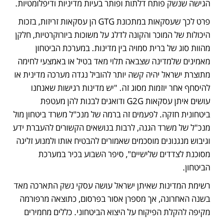
הגישה שנשק פותח דלתות ופותר בעיות מדיניות ודיפלומטיות.
פרט לכך שעסקאות במתכונת GTG הן עסקאות זריזות, בזכות 
היכולות של המוכר והקונה לדלג על משוכות ביורוקרטיות, חלקן 
מהוות סוג של ברית סמויה בין מדינות. במערכת הביטחון 
מאמינים שלמדינה שצבאה תלוי מאד בטיל או באמצעי לחימה 
מתוצרת ישראל יהיה קשה יותר להוביל נגדה מערכה מדינית או 
להיסחף אחר יוזמות מסוג זה. "יש מדינות רגישות שאנחנו 
עושים איתן עסקאות G2G ודואגים לבנות להן מעטפת 
ביטחונית חזקה. לפעמים זה ברמה של מנכ"ל משרד ביטחון מול 
מנכ"ל של משרד הגנה, לרבות בנושאים הקשורים להעברת ידע 
וגיבוש מנגנונים מוסכמים שאמורים להבטיח אותו ולמנוע זליגה 
מסוכנת לצדדים שלישיים", סיפר השבוע בכיר במערכת 
הביטחון.
רשימת המדינות שאיתן ישראל עושה עסקי נשק התארכה מאד 
בשנה האחרונה, אך מספרן אסור בפרסום, כתוצאה מרפורמה 
מקיפה להקלת הפיקוח על היצוא הביטחוני. כללים מחמירים 