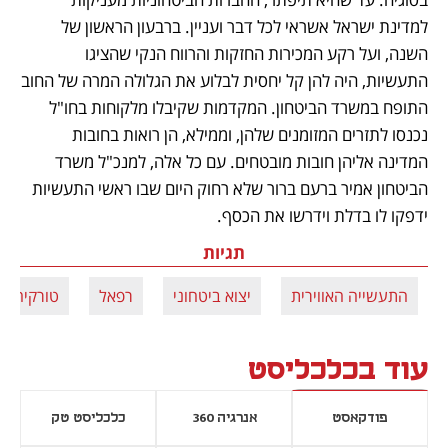
למדינת ישראל אשראי לכל דבר ועניין. ברבעון הראשון של 
השנה, ועל רקע המכירות החזקות והרווח הנקי שהציגו 
התעשיות, היה להן קל יחסית לבלוע את הגלולה המרה של החוב 
התופח במשרד הביטחון. המקדמות שקיבלו מלקוחות בחו"ל 
נכנסו לתזרים המזומנים שלהן, וממילא, הן רואות בחובות 
המדינה אליהן חובות מובטחים. עם כל אלה, למנכ"ל משרד 
הביטחון אמיר ברעם ברור שלא רחוק היום שבו ראשי התעשיות 
ידפקו לו בדלת וידרשו את הכסף.
תגיות
התעשייה האווירית
יצוא ביטחוני
רפאל
טורקיה
עוד בכלכליסט
פודקאסט
אנרגיה 360
כלכליסט טק