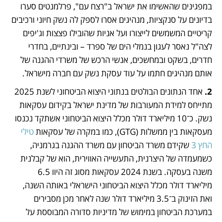
במפגינים שהאשימו את ישראל ב"רצח עם", פרלמנטים סערו 
בדיונים על סנקציות, מנהיגים אסרו לספק לה נשק חיוני ורכיבים 
קריטיים המשמשים לייצורו ועל אניות שהובילו פצצות וג'יפים 
לצה"ל נאסר לעגון בנמלי הים של ספרד – ובינתיים, בחדרי 
חדרים, בשקט ובמחשכים, אנשי הרכש של משרדי ההגנה של 
אותם מנהיגים חתמו על עוד עסקת נשק עם חברה מישראל.
2. 
אחד הנתונים הבולטים בנתוני היצוא הביטחוני לשנת 2025 
מתייחס למידת המעורבות של מדינת ישראל בקידום עסקאות 
נשק. כ־10 מיליארד דולר מכלל היצוא הביטחוני אשתקד נכנסו 
מעסקאות בין ממשלות (GTG), כמו במקרה של עסקאות 
טילי 
החץ 3
 שקידם משרד הביטחון עם משרד ההגנה בגרמניה, 
כשמעמדה של היצרנית, התעשייה האווירית, הוא של קבלנית 
משנה בעסקה. בשנת 2024 עסקאות מסוג זה היוו 6.5 
מיליארד דולר מכלל היצוא הביטחוני הישראלי באותה השנה, 
ואת הזינוק ב־3.5 מיליארד דולר שנה לאחר מכן מסבירים 
במערכת הביטחון במימוש של מדיניות סדורה המבוססת על 