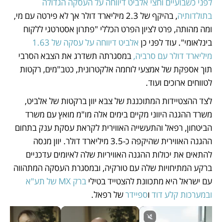
לפני כשבועיים וחצי אלביט דיווחה על העסקה הגדולה 
בתולדותיה
, בהיקף של 2.3 מיליארד דולר אך לא פירטה עם מי, 
ומה מהותה, פרט לציון הפרט הכללי "פתרון אסטרטגי ללקוח 
בינלאומי". עוד לפני כן 
אלביט דיווחה על עסקה של 1.63 
מיליארד דולר עם סרביה,
 במסגרתה תשדרג את הצבא הסרבי 
תוך אספקת של אמצעי לוחמה אלקטרונית, כטב"מים, רקטות 
לטווחים ארוכים ועוד. 
לצד ההצטיידות המתוכננת של צבא יוון ברקטות של אלביט, 
משרד ההגנה היווני מקיים בימים אלה מו"מ מואץ עם משרד 
הביטחון, רפאל והתעשייה האווירית לקראת עסקת ענק בתחום 
ההגנה האווירית שהיקפה כ-3.5 מיליארד דולר. יוון מנסה 
להתאים את יכולות ההגנה האוויריות שלה לאיומים עדכניים 
ברקע המתיחויות שלה עם טורקיה, ובמסגרת העסקה המתהווה 
עם ישראל היא מתכוונת להצטייד בטילי 
ברק MX של תע"א
ובמערכות קלע דוד
 ו
ספיידר
 של רפאל.