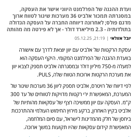
ועדת ההגנה של הפרלמנט היווני אישר את העסקה,
במסגרתה תמכור אלביט 36 מערכות שיגור לטווח ארוך
מדגם פולס; לאחרונה דיווחה החברה על העסקה הגדולה
בתולדותיה - 2.3 מיליארד דולר - אך לא פירטה מה מהותה
יובל אזולאי
|
21:19, 05.12.25
עסקת הרקטות של אלביט עם יוון יוצאת לדרך עם אישורה 
נפתח בכרטיסייה חדשה
נפתח בכרטיסייה חדשה
נפתח בכרטיסייה חדשה
נפתח בכרטיסייה חדשה
נפתח בכרטיסייה חדשה
בוועדת ההגנה של הפרלמנט המקומי. היקף העסקה הוא 
למעלה מ-750 מיליון דולר ובמסגרתה אלביט תספק לצבא יוון 
את מערכת הרקטות ארוכות הטווח שלה, PULS. 
לפי דיווח של רויטרס, אלביט תספק ליוון 36 מערכות שיגור של 
המערכת, המאפשרת ירי רקטות מדויקות לטווחים של עד 300 
ק"מ. העסקה עם יוון ממשיכה רצף של עסקאות מהותיות של 
אלביט בקיץ האחרון, ברקע מירוץ החימוש העולמי וההתרככות 
ביחסן של חלק מהמדינות לישראל, עם סיום המלחמה, 
המאפשרת קידום עסקאות שהיו תקועות במשך ארוכה.