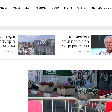
כלכליסט-טק
בארץ
נדל"ן
עולם
משפט
רכב
פנאי
מוסף
באלטשולר שחם
וויקס ממש
מפיקים לקחים: "זה
ביוקר על ר
כבר לא 'וואן מן' שואו
44
של גילעד"
אלמוג עזר
סופי שולמן
מיליון דולר