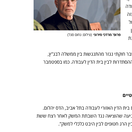
גישור, אקדמיה. את דבריו נשא בכנס האגודה 
למשפט עבודה באילת בשבוע שעבר. התזה 
נועדה להפיח רוח גבית חזקה במפרשיו של 
משתתף נוסף בכנס, יו"ר ההסתדרות ארנון 
פרופ' מרדכי מירוני
(
צילום: נחום סגל
)
 לסכנת 
אי־ציות הממשלה להחלטות בג"ץ, חילצה 
ממנו את האיום בהשבתת המשק. אם משבר חוקתי נגזר מהתנגשות בין ממשלה לבג"ץ, 
במקרה הזה ההתנגשות הצפויה היא בין ההסתדרות לבין בית הדין לעבודה. כמו בספטמבר 
טיים
מלבד בר־דוד, האזינה להרצאה גם נשיאת בית הדין האזורי לעבודה בתל אביב, הדס יהלום. 
בספטמבר 2024 נימקה יהלום את צו המניעה שהוציאה נגד השבתת המשק לאחר רצח ששת 
ן הרג חטופים לבין היבט כלכלי למשק".