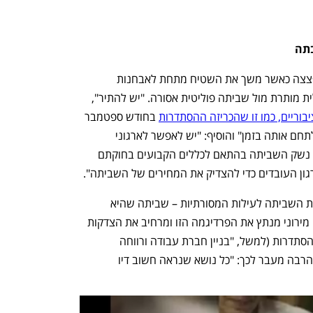
תה 
פרופ' מרדכי מירוני הטיל בשבוע שעבר פצצה כאשר משך את השטיח מתחת לאבחנות 
המקובלות בדין הישראלי בין שביתה כלכלית מותרת מול שביתה פוליטית אסורה. "יש להתיר", 
וריים, כמו זו שהכריזה ההסתדרות
 בחודש ספטמבר 
2024 בצל רצח ששת החטופים, וגם לא לתחם אותה בזמן" והוסיף: "יש לאפשר לארגוני 
העובדים חופש מלא להחליט להפעיל את נשק השביתה בהתאם לכללים הקבועים בחוקתם 
גון העובדים כדי להצדיק את המחירים של השביתה".
בכך משחרר מירוני את ההסתדרות מכבילת השביתה לעילות המסורתיות – שביתה שהיא 
לגיטימית רק כשנובעת ממניעים כלכליים. מירוני מנתץ את הפרדיגמה הזו ומרחיב את הצדקות 
השביתה - גם לכללים הקבועים בחוקת ההסתדרות (למשל, "בניין חברת עבודה ורווחה 
דמוקרטית, חופשית, מתקדמת"), אבל גם הרבה מעבר לכך: "כל נושא שנראה חשוב דיו 