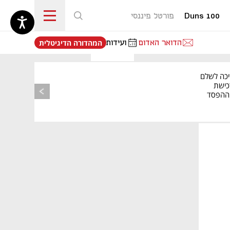
Duns 100
פורטל פיננסי
נפתח בכרטיסייה חדשה
הדואר האדום
ועידות
המהדורה הדיגיטלית
מאמר קניות
יכה לשלם
כישת
BASE: ההפסד
הרבעוני זינק ל-76