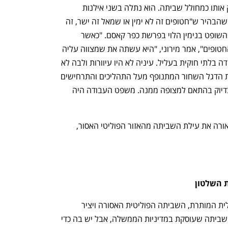
מירוני חזר בדבריו לרצח החטופים והצדיק אותו כמחולל שביתה. הוא נתלה בשני אילנות 
גבוהים. ראשית, בפדוי השבי אלי שרעבי, שהבהיר ש"חטופים זה לא ימין או שמאל זה ישר, זה 
לא פוליטי". שנית, ב"דגל השחור" שטבע השופט בנימין הלוי בפרשת כפר קאסם. "כאשר 
ההסתדרות הכריזה על השביתה בנושא החטופים", אמר מירוני, "היא עשתה את שמצווה עליה 
על ידי בית המשפט בהתייחסות שלו לפקודה בלתי חוקית בעליל. עיניה לא היו עיוורות ולבה לא 
היה אטום. היא הרגישה וראתה בבירור את הדגל השחור המתנופף מעל התהליכים והתרחישים 
שעוברים על החברה הישראלית ופעלה בדיוק בהתאם למצופה ממנה. משפט העבודה היה 
 אלי שרעבי ו"הדגל השחור" מנטרלים לכאורה את עילת השביתה מהאזור הפוליטי האסור, 
 השלטון
דיני העבודה מבחינים בין השביתה הכלכלית המותרת, השביתה הפוליטית האסורה ויציר 
הכלאיים של השביתה ה"מעין־פוליטית" - שביתה שעוסקת במדיניות הממשלה, אבל יש בה כדי 