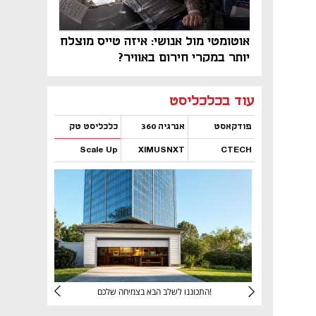
אוטומטי מול אנושי: איזה טייס מוצלח
יותר במקרי חירום באוויר?
נפתח בכרטיסייה חדשה
נפתח בכרטיסייה חדשה
נפתח בכרטיסייה חדשה
נפתח בכרטיסייה חדשה
נפתח בכרטיסייה חדשה
נפתח בכרטיסייה חדשה
עוד בכלכליסט
פודקאסט
אנרגיה 360
כלכליסט טק
Scale Up
XIMUSNXT
CTECH
נפתח בכרטיסייה חדשה
נפתח בכרטיסייה חדשה
נפתח בכרטיסייה חדשה
נפתח בכרטיסייה חדשה
יניהם
התכוננו לשלב הבא בצמיחה שלכם!