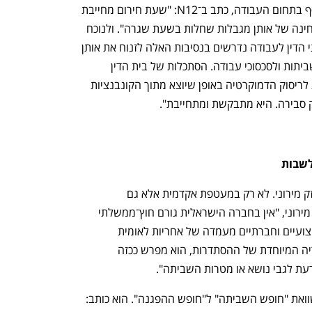
חגי ורד ממשרד הרצוג, עורך דין בולט נוסף בתחום העבודה, כתב ב־N12: "שעת חירום מחייבת 
צעדי חירום, ומצדיקה הסתכלות אחרת ובחינה של אותן מגבלות שחלות בשעת שגרה". ולנוכח 
המתקפה על הדמוקרטיה הוא מסכם: "בתי הדין לעבודה נדרשים בנסיבות האלה לזנוח את אותן 
אבחנות ואת אותם מודלים הרלבנטיים לשביתות ולסכסוכי עבודה. הסתכלות של בית הדין 
לעבודה על כל אותן תופעות של התנגדות לריסוק הדמוקרטיה באופן שיוצא מתוך הקונבנציות 
ק סבירה. היא מתבקשת ומתחייבת".
לשבות
את הטיעון של שני עורכי הדין מתקף ומחזק מירוני. לא רק במעטפת אקדמית אלא גם 
מוסדית־ארגונית. "פרט להסתדרות", טוען מירוני, "אין בחברה הישראלית גורם חוץ־ממשלתי 
אחר שבכוחו להדריך ולהוביל מאבקים מקצועיים וחברתיים מעמדה של אחריות לאומית 
ממלכתית". ואת המעמד הזה, את הקטגוריה המיוחדת של ההסתדרות, הוא מפרש ככזה 
עת לגבי נושא או מטרות השביתה". 
מירוני מרחיב את המסלול הזה עד כדי השוואת "חופש השביתה" ל"חופש ההפגנה". הוא כותב: 