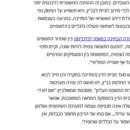
להשפיע גם על ענייניהם המקצועיים של העובדים. במובן זה ההפיכה המשטרית רלבנטית יותר 
משחרור החטופים. ככל שההפיכה תסלים לכדי סירוב לציית לבג"ץ, היא תשפיע על המשק כפי 
שמזהירים מרבית המומחים: באמצעות הורדת דירוג האשראי של המדינה, בפגיעה בעצמאות 
ונות לשיתופי פעולה כלכליים בינלאומיים.
ודה הבחינה במאמר לכלכליסט
 בין שחרור החטופים 
והמשבר החוקתי שמאיים בפתח. להערכתה, "הפעם התוצאה צפויה להיות שונה, וקיים סיכוי 
סביר שבית הדין יימנע מהתערבות בשביתה הצפויה, המתואמת בין המעסיקים הפרטיים 
אף אופייה הפוליטי".
נפתח בכרטיסייה חדשה
נפתח בכרטיסייה חדשה
ההבדל העיקרי לטעמה הוא ש"מי שמבקש סעד מבית הדין (המדינה במקרה זה) חייב לבוא 
בידיים נקיות. ככל שהמדינה לא תמלא אחר החלטת בג"ץ, לא תושט לה עזרה מערכאה 
שיפוטית נמוכה יותר, הכפופה להחלטות בית המשפט העליון". ומסכמת שמואלביץ: "אם לא די 
בכל הטיעונים המשפטיים לאי־התערבות בית הדין בהפסקת המחאה המתוכננת, אפשר 
להסתפק בנימוק מציאותי בולט: אם הממשלה אינה מכפיפה עצמה למערכת השיפוטית ושלטון 
החוק, מה הדרך שנותרה לציבור כדי לשמור עליו?... אם כוחו של הריבון מחוסר הגבלות, אין 
ענף במתח גבוה
מדברים כלכלה, עסקים ומה שב
שמור על הכללים שהופרו".