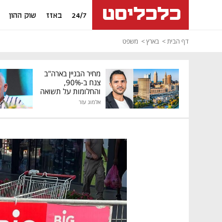
24/7
באזז
שוק ההון
דף הבית
בארץ
משפט
מחיר הבניין בארה"ב
צנח ב-90%,
והחלומות על תשואה
גבוהה התנפצו
אלמוג עזר