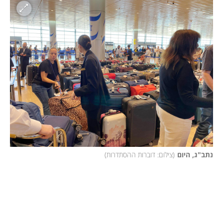
נתב"ג, היום
(
צילום: דוברות ההסתדרות
)