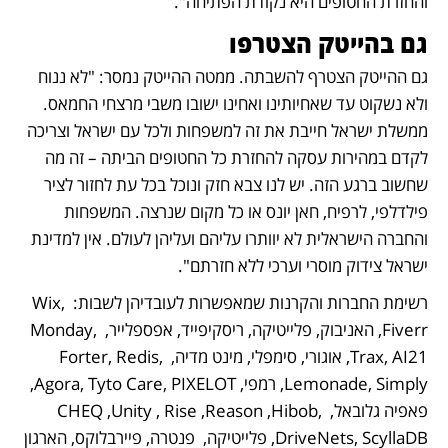
והחזרת החטופים היא נקודת הפתיחה".
גם בהייטק הצטרפו
גם ההייטק הצטרף להשבתה. ממטה ההייטק נמסר: "לא ננוח 
ולא נשקוט עד שאחיותינו ואחינו ישובו משבי מרצחי החמאס. 
ממשלת ישראל חייבת את זה למשפחות ולכל עם ישראל וצריכה 
לקדם במהירות עסקה להחזרת כל החטופים הביתה – זה מה 
שחשוב ברגע הזה. יש לנו צבא חזק ונוכל בכל עת לחזור לציר 
פילדלפי, לרפיח, חאן יונס או כל מקום שנרצה. המשפחות 
והחברה הישראלית לא יוותרו עליהם ועליהן לעולם. אין למדינת 
ישראל צידוק מוסרי וערכי ללא חזרתם".
רשימת החברות והקרנות שמאפשרות לעובדיהן לשבות: Wix, 
Fiverr, האניבוק, פלייטיקה, ריסקיפייד, אפספלייר, Monday, 
Trax, AI21, אוגורי, סימפלי, מינט מדיה, Forter, Redis, 
Lemonade, Simply, רמפי, Agora, Tyto Care, PIXELOT, 
פאפיה גלובאל, CHEQ ,Unity , Rise ,Reason ,Hibob, 
DriveNets, ScyllaDB, פלייטיקה,  פנטרה, פיירבלוקס, הארגון 