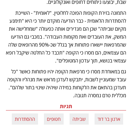
שבת, יבוצעו ניתוחים דחופים ואונקולוגיים.
התמונה בזירת הקופות הפוכה לחלוטין. "לאומית" - השייכת 
להסתדרות הלאומית - כבר הודיעה מוקדם יותר כי היא "תימנע 
מקיום שביתה" שכן הם מגדירים אותה כפעולה "שמחלישה את 
המשק, את העובדים ואת מקומות העבודה". במכבי גם הודיעו 
שהמרפאות יישארו פתוחות אך בגלל שכ-90% מהרופאים שלה 
הם עצמאים, הם מסרו כי הקופה "תכבד כל החלטה שיקבל רופא 
עצמאי בנושא, תוך עדכון המטופלים".
גם במאוחדת מסרו כי מרפאות הקופה יהיו פתוחות כאשר "כל 
עובד שמעוניין לשבות, יתבקש לעדכן מראש את מנהליו והקופה 
תעדכן בהתאם את הלקוחות במידה שיהיה שינוי בתור שלהם". 
מכללית טרם נמסרה תגובה.
תגיות
ארנון בר דוד
שביתה
חטופים
ההסתדרות