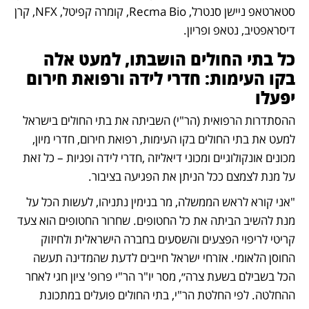
סטארטאפ ניישן סנטרל, Recma Bio, קומרה קפיטל, NFX, קרן 
דיסראפטיב, נטאפ ופריון.
כל בתי החולים הושבתו, למעט אלה 
בקו העימות: חדרי לידה ורפואת חירום 
יפעלו
ההסתדרות הרפואית (הר"י) השביתה את בתי החולים בישראל 
למעט את בתי החולים בקו העימות, רפואת חירום, חדרי מיון, 
מכונים אונקולוגיים ומכוני דיאליזה ,חדרי לידה ופגיות – כל זאת 
על מנת לצמצם ככל הניתן את הפגיעה בציבור.
"אני קורא לראש הממשלה, מר בנימין נתניהו, לעשות הכל על 
מנת להשיב הביתה את כל החטופים. שחרור החטופים הוא צעד 
קריטי לריפוי הפצעים והשסעים בחברה הישראלית ולחיזוק 
החוסן הלאומי. אזרחי ישראל חייבים לדעת שהמדינה תעשה 
הכל בשבילם בשעת צרה״, מסר יו"ר הר"י פרופ' ציון חגי לאחר 
ההחלטה. לפי החלטת הר"י, בתי החולים פועלים במתכונת 