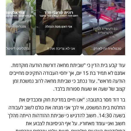
טכנולוגיה זה לא רק בהייטק: גם תעשיית המזון הישראלית מאמצת כלי AI, אוטומציה וניתוח דאטה בזמן אמת
אני לא צריכה את המשרד: רונית שרעבי-חדד מנהלת ארגון של 30000 עובדים מכל מקום_v
כלכליסט דיגיטל
עוד קבע בית הדין כי "שביתת מחאה דורשת הודעה מוקדמת. 
אמנם לא תמיד בת 15 יום, אך יחסי העבודה התקינים מחייבים 
הודעה מראש". עוד נכתב כי שביתת מחאה לרוב נמשכת זמן 
קצוב של שעה או שעות ספורות בלבד.  
בר דוד מסר בתגובה: "אנו חיים במדינת חוק ומכבדים את 
החלטת בית המשפט, אי לכך אני מנחה את כולם לשוב לעבודה 
בשעה 14:30. חשוב להדגיש כי שביתת ההזדהות הייתה מהלך 
חשוב ואני עומד מאחוריו. על אף הניסיונות לצבוע את 