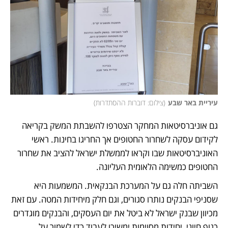
עיריית באר שבע
(
צילום: דוברות ההסתדרות
)
גם אוניברסיטאות המחקר הצטרפו להשבתת המשק בקריאה 
לקידום עסקה לשחרור החטופים אך החריגו בחינות. ראשי 
האוניברסיטאות שבו וקראו לממשלת ישראל להציב את שחרור 
החטופים כמשימה הלאומית העליונה.  
השביתה חלה גם על המערכת הבנקאית. המשמעות היא 
שסניפי הבנקים נותרו סגורים, וגם חלק מיחידות המטה. עם זאת 
מכיוון שבנק ישראל לא ביטל את יום העסקים, והבנקים מוגדרים 
כגוף חיוני, יחידות מסוימות ימשיכו לעבוד כדי לשמור על 