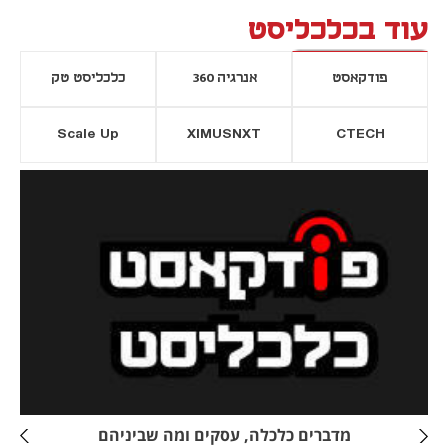
עוד בכלכליסט
פודקאסט
אנרגיה 360
כלכליסט טק
Scale Up
XIMUSNXT
CTECH
יסייה חדשה
נפתח בכרטיסייה חדשה
מדברים כלכלה, עסקים ומה שביניהם