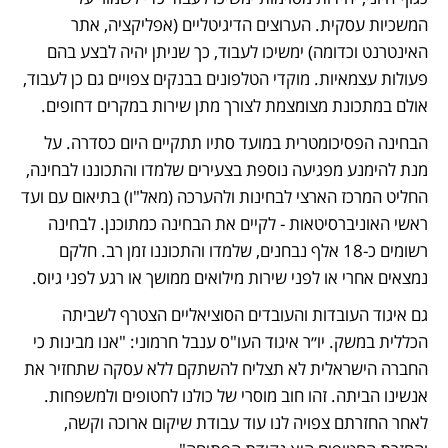
המשכיות עסקית. הערוצים הדיגיטליים (אפליקציה, אתר 
האינטרנט וכדומה) ימשיכו לעבוד, כך שניתן יהיה לבצע בהם 
פעולות עצמאיות. מוקדי הטלפונים בבנקים צפויים גם כן לעבוד, 
אולם במתכונת מצומצמת לצורך מתן שירות במקרים דחופים.
הבחינה הפסיכומטרית במועד סתיו תתקיים היום כסדרה. על 
מנת להימנע מפגיעה נוספת בצעירים שלמדו והתכוננו לבחינה, 
החליט המרכז הארצי לבחינות ולהערכה (מאל"ו) בתיאום עם ועד 
ראשי האוניברסיטאות - לקיים את הבחינה כמתוכנן. לבחינה 
רשומים כ-18 אלף נבחנים, שלמדו והתכוננו זמן רב. חלקם 
נמצאים אחרי או לפני שירות מילואים ממושך או רגע לפני גיוס. 
גם איגוד העובדות והעובדים הסוציאליים הצטרף לשביתה 
הכללית במשק. יו״ר איגוד העו"ס ענבל חרמוני: "אנו מבינות כי 
החברה הישראלית לא תצליח להשתקם ללא עסקה שתחזיר את 
אנשינו הביתה. זהו חוב מוסרי של כולנו לחטופים ולמשפחות. 
לאחר החזרתם צפויה לנו עוד עבודת שיקום ארוכה וקשה, 