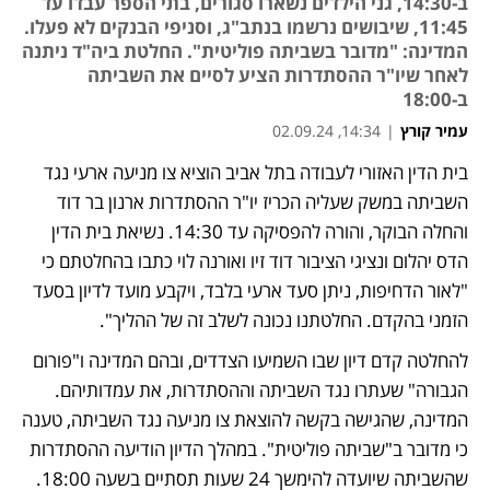
ב-14:30, גני הילדים נשארו סגורים, בתי הספר עבדו עד
11:45, שיבושים נרשמו בנתב"ג, וסניפי הבנקים לא פעלו.
המדינה: "מדובר בשביתה פוליטית". החלטת ביה"ד ניתנה
לאחר שיו"ר ההסתדרות הציע לסיים את השביתה
ב-18:00
עמיר קורץ
|
14:34, 02.09.24
בית הדין האזורי לעבודה בתל אביב הוציא צו מניעה ארעי נגד 
נפתח בכרטיסייה חדשה
נפתח בכרטיסייה חדשה
השביתה במשק שעליה הכריז יו"ר ההסתדרות ארנון בר דוד 
והחלה הבוקר, והורה להפסיקה עד 14:30. נשיאת בית הדין 
הדס יהלום ונציגי הציבור דוד זיו ואורנה לוי כתבו בהחלטתם כי 
"לאור הדחיפות, ניתן סעד ארעי בלבד, ויקבע מועד לדיון בסעד 
הזמני בהקדם. החלטתנו נכונה לשלב זה של ההליך". 
להחלטה קדם דיון שבו השמיעו הצדדים, ובהם המדינה ו"פורום 
הגבורה" שעתרו נגד השביתה וההסתדרות, את עמדותיהם. 
המדינה, שהגישה בקשה להוצאת צו מניעה נגד השביתה, טענה 
כי מדובר ב"שביתה פוליטית". במהלך הדיון הודיעה ההסתדרות 
שהשביתה שיועדה להימשך 24 שעות תסתיים בשעה 18:00.  