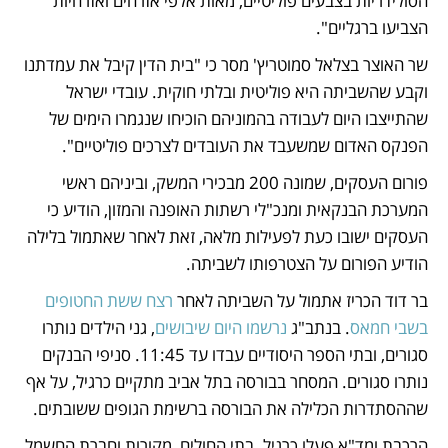
הסולידריות בצבעים פוליטיים, מאות אלפי אזרחים ואזרחיות 
הצביעו ברגליים". 
שר האוצר בצלאל סמוטריץ' מסר כי "בית הדין קיבל את עמדתנו 
וקבע שהשביתה היא פוליטית ובלתי חוקית. עובדי ישראל 
שהתייצבו היום לעבודה בהמוניהם הוכיחו שנגמרו הימים של 
הפנקס האדום שמשעבד את העובדים לצרכים פוליטיים". 
פורום העסקים, שמונה 200 מבכירי המשק, וביניהם ראשי 
המערכת הבנקאית ומנכ"לי רשתות האופנה והמזון, הודיע כי 
העסקים ישובו כעת לפעילות מלאה, זאת לאחר שאתמול בלילה 
הודיע הפורום על הצטרפותו לשביתה. 
בר דוד הכריז אתמול על השביתה לאחר 
רצח ששת החטופים 
בשבי חמאס
. בנתב"ג 
נרשמו היום שיבושים
, גני הילדים נותרו 
סגורים, ובתי הספר היסודיים עבדו עד 11:45. סניפי הבנקים 
נותרו סגורים. המסחר בבורסה בתל אביב מתקיים כרגיל, על אף 
שההסתדרות הכלילה את הבורסה ברשימת הגופים ששובתים. 
הרכבת ומד"א פעלו כרגיל. בתי החולים, מקורות וחברת החשמל 