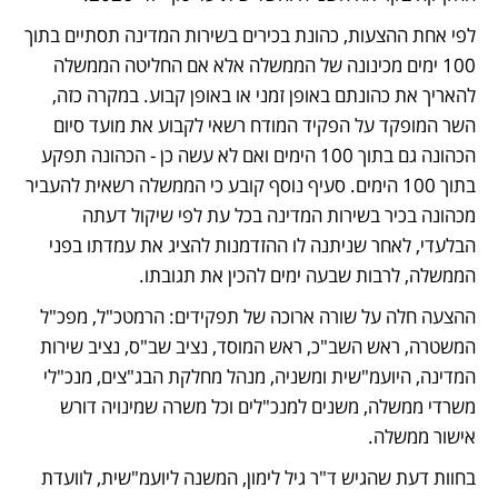
לפי אחת ההצעות, כהונת בכירים בשירות המדינה תסתיים בתוך 
100 ימים מכינונה של הממשלה אלא אם החליטה הממשלה 
להאריך את כהונתם באופן זמני או באופן קבוע. במקרה כזה, 
השר המופקד על הפקיד המודח רשאי לקבוע את מועד סיום 
הכהונה גם בתוך 100 הימים ואם לא עשה כן - הכהונה תפקע 
בתוך 100 הימים. סעיף נוסף קובע כי הממשלה רשאית להעביר 
מכהונה בכיר בשירות המדינה בכל עת לפי שיקול דעתה 
הבלעדי, לאחר שניתנה לו ההזדמנות להציג את עמדתו בפני 
הממשלה, לרבות שבעה ימים להכין את תגובתו. 
ההצעה חלה על שורה ארוכה של תפקידים: הרמטכ"ל, מפכ"ל 
המשטרה, ראש השב"כ, ראש המוסד, נציב שב"ס, נציב שירות 
המדינה, היועמ"שית ומשניה, מנהל מחלקת הבג"צים, מנכ"לי 
משרדי ממשלה, משנים למנכ"לים וכל משרה שמינויה דורש 
אישור ממשלה.
בחוות דעת שהגיש ד"ר גיל לימון, המשנה ליועמ"שית, לוועדת 