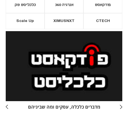
פודקאסט
אנרגיה 360
כלכליסט טק
Scale Up
XIMUSNXT
CTECH
יסייה חדשה
נפתח בכרטיסייה חדשה
מדברים כלכלה, עסקים ומה שביניהם