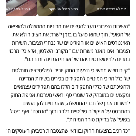
אני לא צריכה את המשרד: רונית שרעבי-חדד מנהלת ארגון של 30000 עובדים מכל מקום_v
בתור מנכל אני מקבל מאות החלטות ביום, וה- Galaxy Z Fold8 Ultra עוזר לי לחתוך אותן מהר יותר_v
טכנולוגיה זה לא רק בהייטק: גם תעשיי
"השירות הציבורי נועד להגשים את מדיניות הממשלה ולהוציאה 
אל הפועל, תוך שהוא פועל בו בזמן לשרת את הציבור ולא את 
האינטרסים האישיים או הפוליטיים של נבחרי הציבור. השירות 
הציבורי אינו מאגר משרות עבור מקורבי השלטון, אלא כלי מרכזי 
במדינה למימוש זכויותיהם של אזרחי המדינה ורווחתם". 
"קיים חשש ממשי כי הצעות החוק יובילו לפוליטיזציה מוחלטת 
של כלל הליכי המינויים לתפקידים בכירים בשירות המדינה 
ולהפיכתם של כללי התפקידים הללו בהם תפקידים עצמאיים 
ומקצועיים במובהק של שומרי סף וראשי מערכות אכיפת החוק  
למשרות אמון של חברי הממשלה, שהמינויים להן נעשים 
בהתבסס על שיקולים פוליטיים בלבד ותוך "הנמכה" ואף ביטול 
בפועל של בדיקת טוהר המידות".
"כל רכיב בהצעות החוק ובוודאי שהצטברות רכיביהן העוסקים הן 