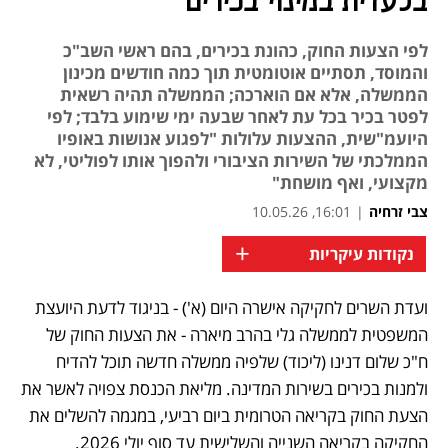
בלעדית במינוי בכירים
לפי הצעות החוק, כהונת בכירים, בהם ראשי השב"כ
והמוסד, תסתיים אוטומטית תוך כמה חודשים מכינון
הממשלה, אלא אם הוארכה; הממשלה תהיה רשאית
לפטר בכיר בכל עת לאחר שבעה ימי שימוע בלבד; לפי
היועמ"שית, ההצעות עלולות "לפגוע אנושות באופיו
הממלכתי של השירות הציבורי ולהפוך אותו לפוליטי, לא
מקצועי, ואף מושחת"
צבי זרחיה
|
16:01, 10.05.26
+
נקודות עיקריות
ועדת השרים לחקיקה אישרה היום (א') - בניגוד לדעת היועצת 
המשפטית לממשלה גלי בהרב מיארה - את הצעות החוק של 
ח"כ שלום דנינו (ליכוד) שלפיה ממשלה חדשה תוכל להדיח 
ולמנות בכירים בשירות המדינה. מליאת הכנסת צפויה לאשר את 
הצעת החוק בקריאה הטרומית ביום רביעי, במגמה להשלים את 
החקיקה בקריאה השנייה והשלישית עד סוף יולי 2026.