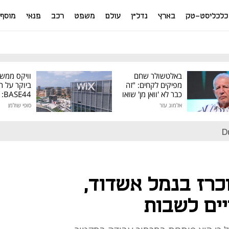
כלכליסט-טק
בארץ
נדל"ן
עולם
משפט
רכב
פנאי
מוסף
באלטשולר שחם
וויקס ממש
מפיקים לקחים: "זה
ביוקר על ר
כבר לא 'וואן מן' שואו
44
של גילעד"
אלמוג עזר
סופי שולמן
מיליון דולר
D
כרז בנמל אשדוד,