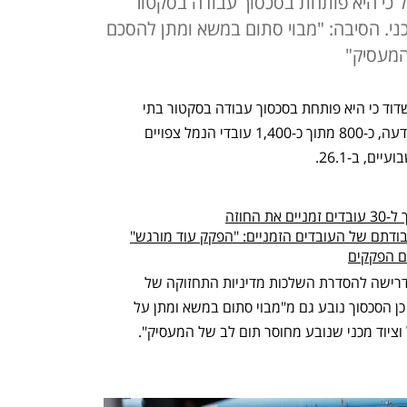
כי היא פותחת בסכסוך עבודה בסקטור
ני. הסיבה: "מבוי סתום במשא ומתן להסכם
המעסיק"
ההסתדרות הודיעה היום להנהלת נמל אשדוד כי היא פותחת בסכסוך עבודה בסקטור בתי 
המלאכה, התפעול והציוד המכני. לפי ההודעה, כ-800 מתוך כ-1,400 עובדי הנמל צפויים 
ם, ב-26.1.
החוזה
דתם של העובדים הזמניים: "הפקק עוד מורגש"
עם הפקקים
בהודעה נכתב כי העניינים שבסכסוך הם דרישה להסדרת השלכות מדיניות התחזוקה של 
הנהלת החברה על הכנסת העובדים. כמו כן הסכסוך נובע גם מ"מבוי סתום במשא ומתן על 
וציוד מכני שנובע מחוסר תום לב של המעסיק".