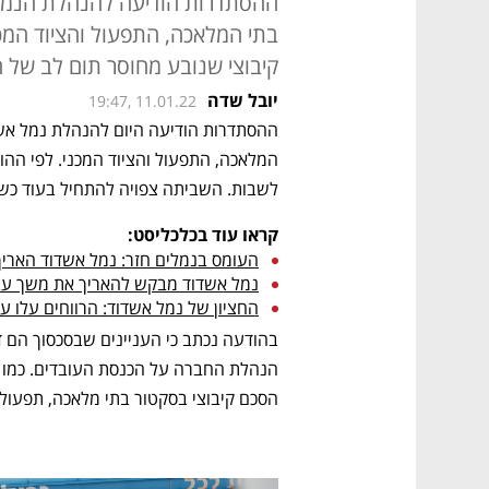
ההסתדרות הודיעה להנהלת הנמל 
בתי המלאכה, התפעול והציוד המכ
קיבוצי שנובע מחוסר תום לב של 
יובל שדה
19:47, 11.01.22
לשבות. השביתה צפויה להתחיל בעוד כשבועיי
קראו עוד בכלכליסט:
העומס בנמלים חזר: נמל אשדוד האריך ל-30 עובדים זמניים את 
נמל אשדוד מבקש להאריך את משך עבו
החציון של נמל אשדוד: הרווחים עלו 
הסכם קיבוצי בסקטור בתי מלאכה, תפעול 