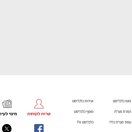
h – the gateway to Tech
You're NXT
פוטו כלכליסט
ועידות כלכליסט
המרת מט"ח
מוסף כלכליסט
שרות לקוחות
מינוי לעית
עמוד מט"ח כללי
כלכליסט TV