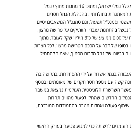
נכון להיום, 50 אוניות מחכות בפקק מחוץ לכלל נמלי ישראל, ומתוכן 16 מחכות מחוץ לנמל 
אשדוד. נמל אשדוד נמצא באחת התקופות המאתגרות בתולדותיו. בהנהלת הנמל חסרים 
מינויים קבועים של סמנכ"ל כספים, יועץ משפטי וסמנכ"ל תפעול, וגם סמנכ"ל המשאבים יסיים 
את תפקידו בקרוב. לכך יש להוסיף שהנמל נכשל בהחתמת עובדיו הוותיקים על פרישה מרצון, 
וזאת למרות חבילות פרישה נדיבות שעמדו על סכום ממוצע של כ־3 מיליון שקל לעובד. מתוך 
184 עובדי נמל שיכלו לפרוש רק 84 חתמו בסופו של דבר על הסכם הפרישה מרצון. לכל הצרות 
הללו יש להוסיף את פתיחת התחרות הצפויה מכיוונו של נמל הדרום הסמוך, שאמור להתחיל 
מנמל אשדוד נמסר: "ההכרזה על סכסוך העבודה בנמל אשדוד על ידי ההסתדרות, בתקופה בה 
מדינת ישראל נמצאת בעיצומו של גל קורונה קשה עם מספר חסר תקדים של מאומתים ובנוסף 
לכך שני נמלים פרטיים חדשים נפתחים וכאשר השרשרת הלוגיסטית העולמית נמצאת במשבר 
עמוק - גובלת באטימות ובחוסר אחריות. הנמלים החדשים שהחלו לפעול מהווים תחרות 
משמעותית לנמל אשדוד. אתגר זה מצריך שיתוף פעולה ואחדות מטרה בהתמודדות המורכבת, 
"הנהלת נמל אשדוד תפעל בכל האמצעים העומדים לרשותה כדי למנוע פגיעה בעורק הראשי 