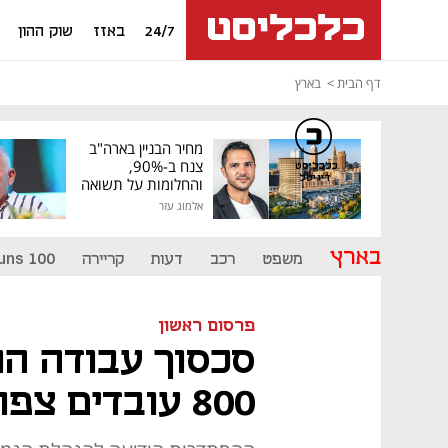
24/7
באזז
שוק ההון
דף הבית
בארץ
מחיר הבניין בארה"ב
צנח ב-90%,
כלכליסט
דיגיטל
והחלומות על תשואה
גבוהה התנפצו
אלמוג עזר
בארץ
משפט
רכב
דעות
קריירה
uns 100
פרסום ראשון
סכסוך עבודה הו
800 עובדים צפויים לשבות