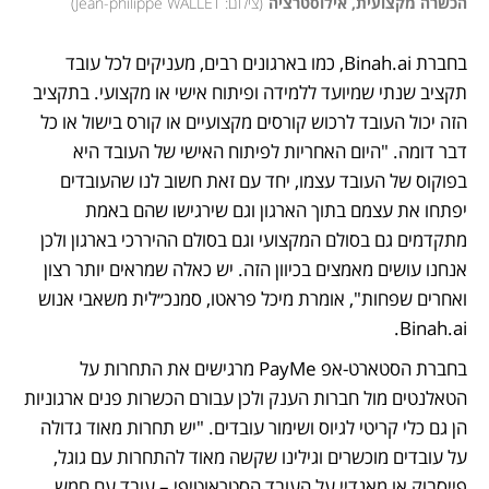
הכשרה מקצועית, אילוסטרציה
(
צילום: Jean-philippe WALLET
)
בחברת Binah.ai, כמו בארגונים רבים, מעניקים לכל עובד 
תקציב שנתי שמיועד ללמידה ופיתוח אישי או מקצועי. בתקציב 
הזה יכול העובד לרכוש קורסים מקצועיים או קורס בישול או כל 
דבר דומה. "היום האחריות לפיתוח האישי של העובד היא 
בפוקוס של העובד עצמו, יחד עם זאת חשוב לנו שהעובדים 
יפתחו את עצמם בתוך הארגון וגם שירגישו שהם באמת 
מתקדמים גם בסולם המקצועי וגם בסולם ההיררכי בארגון ולכן 
אנחנו עושים מאמצים בכיוון הזה. יש כאלה שמראים יותר רצון 
ואחרים שפחות", אומרת מיכל פראטו, סמנכ״לית משאבי אנוש 
Binah.ai. 
בחברת הסטארט-אפ PayMe מרגישים את התחרות על 
הטאלנטים מול חברות הענק ולכן עבורם הכשרות פנים ארגוניות 
הן גם כלי קריטי לגיוס ושימור עובדים. "יש תחרות מאוד גדולה 
על עובדים מוכשרים וגילינו שקשה מאוד להתחרות עם גוגל, 
פייסבוק או מאנדיי על העובד הסטראוטיפי – עובד עם חמש 