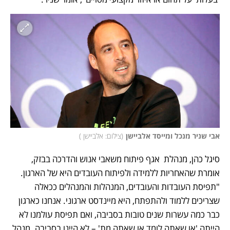
אבי שניר מנכל ומייסד אלביישן
(
צילום: אלביישן 
)
סיגל כהן, מנהלת  אגף פיתוח משאבי אנוש והדרכה בבזק, 
אומרת שהאחריות ללמידה ולפיתוח העובדים היא של הארגון. 
"תפיסת העובדות והעובדים, המנהלות והמנהלים ככאלה 
שצריכים ללמוד ולהתפתח, היא מיינדסט ארגוני. אנחנו כארגון 
כבר כמה עשרות שנים טובות בסביבה, ואם תפיסת עולמנו לא 
הייתה 'או שאתה לומד או שאתה מת' – לא היינו בסביבה. מנהל 