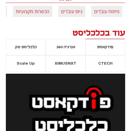
פיתוח עובדים
גיוס עובדים
הכשרות מקצועיות
שי
עוד בכלכליסט
פודקאסט
אנרגיה 360
כלכליסט טק
Scale Up
XIMUSNXT
CTECH
יסייה חדשה
נפתח בכרטיסייה חדשה