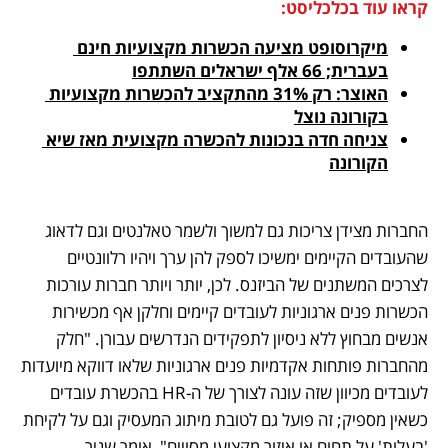
קראו עוד בכלכליסט:
מיקרוסופט מציעה הכשרות מקצועיות חינם 
בעברית; 66 אלף ישראלים השתתפו
האוצר: רק 31% מהתקציב להכשרות מקצועיות 
בקורונה נוצל
צניחה חדה בנכונות להכשרה מקצועית מאז שיא 
הקורונה
החברות מצידן צריכות גם למשוך ולשמר טאלנטים וגם לדאוג 
שהעובדים הקיימים ימשיכו לספק להן ערך ויהיו רלוונטיים 
לצרכים המשתנים של הביזנס. לכן, יותר ויותר חברות עורכות 
הכשרות פנים ארגוניות לעובדים קיימים וחלקן אף מכשירות 
אנשים מבחוץ ללא ניסיון לתפקידים הנדרשים עבורן. "חלק 
מהחברות פותחות אקדמיות פנים ארגוניות שלאו דווקא מיועדות 
לעובדים מכיוון שזה עונה לצורך של ה-HR בהכשרת עובדים 
כשאין מספיק; זה פועל גם לטובת מיתוג המעסיק וגם על לקיחת 
'בעלות' על תחום או איזור מקצועי מסויים", אומר שניר. 