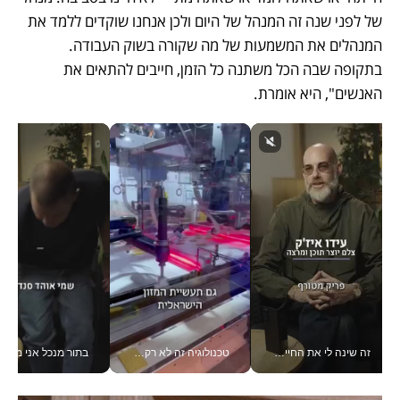
של לפני שנה זה המנהל של היום ולכן אנחנו שוקדים ללמד את 
המנהלים את המשמעות של מה שקורה בשוק העבודה. 
בתקופה שבה הכל משתנה כל הזמן, חייבים להתאים את 
האנשים", היא אומרת. 
זה שינה לי את החיים: איך עידו איז'ק הופך את הסמארטפון לכלי צילום מקצועי_v
טכנולוגיה זה לא רק בהייטק: גם תעשיית המזון הישראלית מאמצת כלי AI, אוטומציה וניתוח דאטה בזמן אמת
בתור מנכל אני מקבל מאות הח