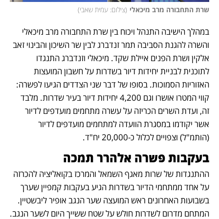
שרת התחבורה מרב מיכאלי
(
צילום: עמית שאבי
)
במהלך הישיבה התנהל ויכוח בין שרת התחבורה מרב מיכאלי 
והשרה להגנת הסביבה תמר זנדברג לבין שר השיכון והבינוי זאב 
אלקין ושרת הפנים איילת שקד. מיכאלי וזנדברג התנגדו 
לתוכנית לבניית יחידות דיור בשדרות על חשבון המועצות 
האזוריות הסמוכות. בסופו של דבר שני הצדדים הגיעו לפשרה: 
קווי המטרו אושרו וגם 4,200 יחידות דיור בעיר שדרות. מלבד 
זה, ועדת השרים הכריזה על עשרה מתחמים מועדפים לדיור 
אשר יקודמו במסגרת הוועדה למתחמים מועדפים לדיור 
(הותמ"ל) וצפויים לכלול כ-20,000 יח"ד. 
בעקבות פשרה אלהרר תמכה 
ההתנגדות של שרות מאגף השמאל והמרכז בקואליציה להכרזה 
על אחד ממתחמי הדיור בשדרות הגיע בעקבות קמפיין שערך 
בשבועות האחרונים ראש המועצה שער הנגב אופיר ליבשטיין. 
המתחם מדרום לשדרות חולש על שטח ששייך היום לשער הנגב. 