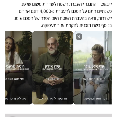
ליבשטיין התנגד להעברת השטח לשדרות משום שלפני 
כשנתיים חתם על הסכם להעברת כ-4,000 דונם אחרים 
לשדרות, וראה בהעברת השטח היום הפרה של הסכם עימו. 
בנוסף בשח תוכנית להקמת אזור תעסוקה. 
חינוך הוא המשישמה של החיים שלי - V
זה שינה לי את החיים: איך עידו איז'ק הופך את הסמארטפון לכלי צילום מקצועי_v
אני לא צריכה את המשרד: