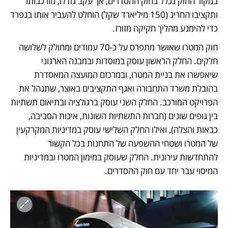
במקור החוק נכלל בחוק ההסדרים, אך עקב גודלו, מורכבותו 
ותקציבו החריג (150 מיליארד שקל) הוחלט להעביר אותו בנפרד 
כדי להימנע מהליך חקיקה מזורז. 
חוק המטרו שאושר מתפרס על כ-70 עמודים ומחולק לשלושה 
חלקים. החלק הראשון עוסק במוסדות ובמבנה הארגוני 
שיאפשרו את בניית המטרו, ובמרכזם המועצה המאסדרת 
בהובלת משרד התחבורה ואגף התקציבים באוצר, שתנהל את 
הפרויקט המורכב. החלק השני עוסק ברגולציה ובתיאום תשתיות 
בין גופים שונים (חברות התשתיות השונות, איכות הסביבה, 
כבאות והצלה), ואילו החלק השלישי עוסק במדיניות המקרקעין 
של המטרו ושטחי ההשפעה של התחנות בכל הקשור 
להתחדשות עירונית. החלק שעוסק במימון המטרו ובמדיניות 
המיסוי עבר יחד עם חוק ההסדרים.