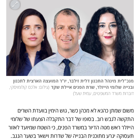
מנכ"לית מינהל התכנון דלית זילבר, יו"ר המועצה הארצית לתכנון 
ובנייה שלומי הייזלר, שרת הפנים איילת שקד
(
צילום: אלכס קולומויסקי, 
דוברות משרד המשפטים, עמית שעל
)
משום שמתן כהנא לא מכהן כשר, גוש הימין בוועדת השרים 
התקשה לגבש רוב. בסופו של דבר התקבלה הצעתו של שלומי 
הייזלר ראש מטה הדיור במשרד הפנים, כי השטח שמיועד לאזור 
תעסוקה יגרע מתוכנית הבנייה של שדרות וישאר בשער הנגב. 