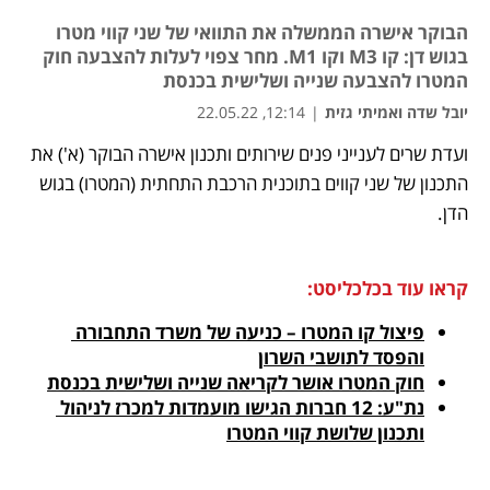
הבוקר אישרה הממשלה את התוואי של שני קווי מטרו
בגוש דן: קו M3 וקו M1. מחר צפוי לעלות להצבעה חוק
המטרו להצבעה שנייה ושלישית בכנסת
יובל שדה ואמיתי גזית
|
12:14, 22.05.22
ועדת שרים לענייני פנים שירותים ותכנון אישרה הבוקר (א') את 
נפתח בכרטיסייה חדשה
נפתח בכרטיסייה חדשה
נפתח בכרטיסייה חדשה
נפתח בכרטיסייה חדשה
נפתח בכרטיסייה חדשה
התכנון של שני קווים בתוכנית הרכבת התחתית (המטרו) בגוש 
הדן. 
קראו עוד בכלכליסט:
פיצול קו המטרו – כניעה של משרד התחבורה 
והפסד לתושבי השרון
חוק המטרו אושר לקריאה שנייה ושלישית בכנסת
נת"ע: 12 חברות הגישו מועמדות למכרז לניהול 
ותכנון שלושת קווי המטרו