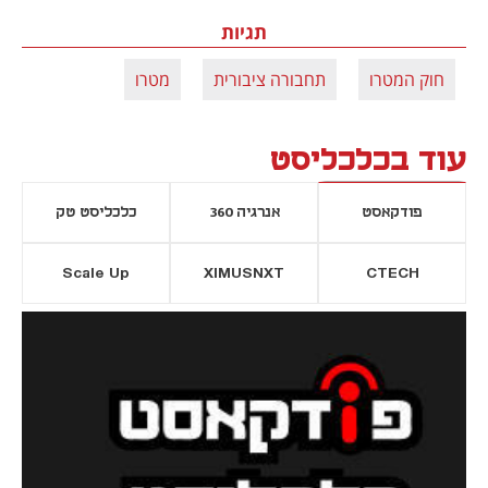
תגיות
חוק המטרו
תחבורה ציבורית
מטרו
עוד בכלכליסט
פודקאסט
אנרגיה 360
כלכליסט טק
Scale Up
XIMUSNXT
CTECH
יסייה חדשה
נפתח בכרטיסייה חדשה