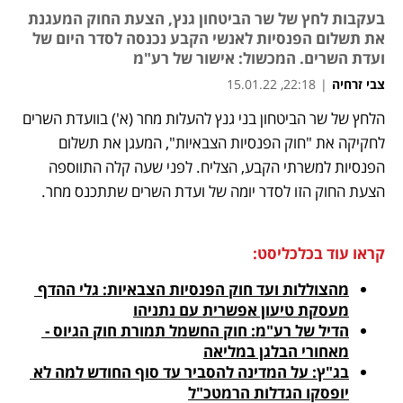
בעקבות לחץ של שר הביטחון גנץ, הצעת החוק המעגנת
את תשלום הפנסיות לאנשי הקבע נכנסה לסדר היום של
ועדת השרים. המכשול: אישור של רע"מ
צבי זרחיה
|
22:18, 15.01.22
הלחץ של שר הביטחון בני גנץ להעלות מחר (א') בוועדת השרים 
נפתח בכרטיסייה חדשה
נפתח בכרטיסייה חדשה
נפתח בכרטיסייה חדשה
נפתח בכרטיסייה חדשה
נפתח בכרטיסייה חדשה
נפתח בכרטיסייה חדשה
נפתח בכרטיסייה חדשה
לחקיקה את "חוק הפנסיות הצבאיות", המעגן את תשלום 
הפנסיות למשרתי הקבע, הצליח. לפני שעה קלה התווספה 
הצעת החוק הזו לסדר יומה של ועדת השרים שתתכנס מחר. 
קראו עוד בכלכליסט:
מהצוללות ועד חוק הפנסיות הצבאיות: גלי ההדף 
מעסקת טיעון אפשרית עם נתניהו
הדיל של רע"מ: חוק החשמל תמורת חוק הגיוס - 
מאחורי הבלגן במליאה
בג"ץ: על המדינה להסביר עד סוף החודש למה לא 
יופסקו הגדלות הרמטכ"ל