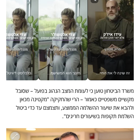
זה שינה לי את החיים: איך עידו איז'ק הופך את הסמארטפון לכלי צילום מקצועי_v
חינוך הוא המשישמה של החיים שלי - V
כלכליסט דיגיטל
משרד הביטחון טוען כי לעומת המצב הנהוג בפועל – שסובל 
מקשיים משפטיים כאמור – הרי שהחקיקה "מקטינה מכאן 
ולהבא את שיעור ההשלמה הממוצע, ותצמצם עד כדי ביטול 
השלמת תקופות בשיעורים חריגים".