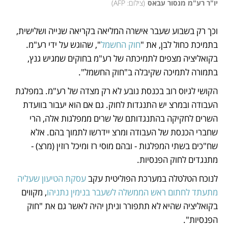
יו"ר רע"מ מנסור עבאס
(
צילום: AFP
)
וכך רק בשבוע שעבר אישרה המליאה בקריאה שנייה ושלישית, 
בתמיכת כחול לבן, את "
חוק החשמל
", שהוגש על ידי רע"מ. 
בקואליציה מצפים לתמיכתה של רע"מ בחוקים שמגיש גנץ, 
בתמורה לתמיכה שקיבלה ב"חוק החשמל". 
הקושי לגיוס רוב בכנסת נובע לא רק מצדה של רע"מ. במפלגת 
העבודה ובמרצ יש התנגדות לחוק. גם אם הוא יעבור בוועדת 
השרים לחקיקה בהתנגדותם של שרים ממפלגות אלה, הרי 
שחברי הכנסת של העבודה ומרצ יידרשו לתמוך בהם. אלא 
שח"כים בשתי המפלגות - ובהם מוסי רז ומיכל רוזין (מרצ) - 
מתנגדים לחוק הפנסיות.
לנוכח הטלטלה במערכת הפוליטית עקב 
עסקת הטיעון שעליה 
מתעתד לחתום ראש הממשלה לשעבר בנימין נתניהו
, מקווים 
בקואליציה שהיא לא תתפורר וניתן יהיה לאשר גם את "חוק 
הפנסיות".