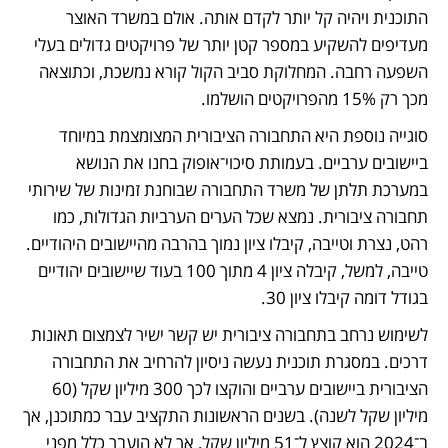
התוכנית ויהיה קל יותר לקדם אותה. אולם במשרד האוצר 
מעדיפים להשקיע במספר קטן יותר של פרויקטים גדולים בעלי 
השפעה רחבה. המחלוקת סביב הקול קורא נמשכת, וכתוצאה 
מכך רק 15% מהפרויקטים הושלמו.
סוגייה נוספת היא התחבורה הציבורית המצומצמת במיוחד 
ביישובים ערביים. בעמותת סיכוי־אופוק בחנו את הנושא 
במערכת תלתן של משרד התחבורה שבוחנת זמינות של שירותי 
תחבורה ציבורית. נמצא שכל הערים הערביות הגדולות, כמו 
רהט, נצרת וטייבה, קיבלו ציון נמוך בהרבה מהיישובים היהודיים. 
טייבה, למשל, קיבלה ציון 4 מתוך 100 בעוד שיישובים יהודיים 
בגודל דומה קיבלו ציון 30. 
לשימוש נרחב בתחבורה ציבורית יש קשר ישיר לצמצום תאונות 
דרכים. במסגרת תוכנית נעשה ניסיון להרחיב את התחבורה 
הציבורית ביישובים ערביים והוקצו לכך 300 מיליון שקל (60 
מיליון שקל לשנה). בשנים הראשונות התקציב עבר כמתוכנן, אך 
ב־2024 הוא קוצץ ל־51 מיליון שקל, אך לא הועבר כלל מפני 