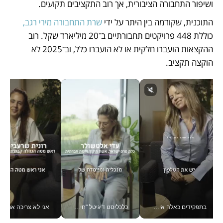
ושיפור התחבורה הציבורית, אך רוב התקציבים תקועים.
התוכנית, שקודמה בין היתר על ידי 
שרת התחבורה מירי רגב,
כוללת 448 פרויקטים תחבורתיים ב־20 מיליארד שקל. רוב 
ההקצאות הועברו חלקית או לא הועברו כלל, וב־2025 לא 
הוקצה תקציב.
בתפקידים כאלה אי אפשר לחכות: אושרת לוי מניעה השקעות ענק מהטלפון_v
כלכליסט דיגיטל "חינוך הוא המשימה של החיים שלי"_v
אני לא צריכה את המשרד: