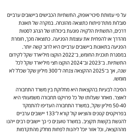
על פי עמותת סיכוי־אופוק, התשתיות הכבישים ביישובים ערביים 
סובלות מתת־פיתוח כתוצאה מהזנחה. במקרה של תאונת 
דרכים, התשתית הלקויה פוגעת ביכולתו של הנהג לסטות 
מהדרך או להפחית את עוצמת הפגיעה. כתוצאה מכך, חומרת 
הפגיעה בתאונות ביישובים ערביים היא לרוב קשה יותר. 
במסגרת תוכנית החומש, ב־2022 הוקצו מיליארד שקל לקידום 
התשתיות. ב־2023 וב־2024 הוקצו חצי מיליארד שקל לכל 
שנה, אך ב־2025 ההקצאה צנחה ל־300 מיליון שקל שכלל לא 
מומשו.
הסיבה לבעיות בהקצאות היא מחלוקת בין משרד התחבורה 
לאוצר. מאחר שעלותו של כל פרויקט תחבורה משמעותי היא 
50-40 מיליון שקל, במשרד התחבורה העדיפו להתמקד 
בפרויקטים קטנים והוציאו קול קורא ל־133 יישובים ערביים 
להגשת בקשות תקציב. במשרד טוענים כי כך יישובים רבים ייהנו 
מההקצאה, וכל אזור יוכל ליהנות לפחות מחלק מהתקדמות 