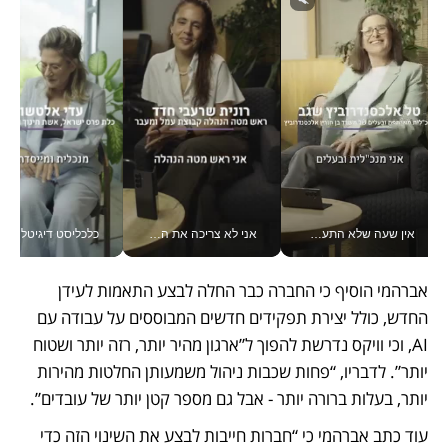
אין שעה שלא התעסקתי במשבר - טל אלכסנדרוביץ’ שגב מנהלת משברים תקשורתיים מכל מקום עם ה- Galaxy Z Fold8 Ultra שלה_v
אני לא צריכה את המשרד: רונית שרעבי-חדד מנהלת ארגון של 30000 עובדים מכל מקום_v
כלכליסט דיגיטל
אברהמי הוסיף כי החברה כבר החלה לבצע התאמות לעידן 
החדש, כולל יצירת תפקידים חדשים המבוססים על עבודה עם 
AI, וכי וויקס נדרשת להפוך ל”ארגון מהיר יותר, רזה יותר ושטוח 
יותר”. לדבריו, “פחות שכבות ניהול משמעותן החלטות מהירות 
יותר, בעלות ברורה יותר - אבל גם מספר קטן יותר של עובדים”.
עוד כתב אברהמי כי “חברות חייבות לבצע את השינוי הזה כדי 