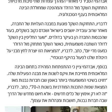
אברהמי הסביר כי מאחורי המהלך עומדות שתי סיבות מרכזיות: 
התחזקות השקל מול הדולר והמהפכה שמחוללת הבינה 
המלאכותית בענף הטכנולוגיה.
לדבריו, התחזקות השקל פוגעת במבנה העלויות של החברה, 
מאחר שרוב עובדיה יושבים בישראל ושכרם נקוב בשקלים, בעוד 
שהכנסות החברה הן בעיקר בדולרים. “שער החליפין בין השקל 
לדולר השתנה משמעותית, כאשר השקל מתחזק מול הדולר 
כמעט מדי יום”, כתב. לדבריו, “המציאות הזו יוצרת לחץ מבני על 
היכולת שלנו לפעול בהיקף הנוכחי”.
בנוסף, אברהמי ציין כי ההתפתחות המהירה בתחום הבינה 
המלאכותית מחייבת את וויקס לשנות את מבנה הפעילות שלה. 
“חזינו בשינוי המשמעותי ביותר באופן שבו חברות נבנות מאז 
המצאת שפות התכנות המודרניות בשנות ה-70”, כתב. לדבריו, 
“זה לא רק אימוץ של כלים חדשים - אלא חיווט מחדש של הדרך 
שבה חברות נבנות, חושבות ומנהלות את עצמן”.