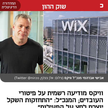
המהדורה
שוק ההון
הדיגיטלית
אבישי אברהמי מנכ"ל וויקס
(צילום: אלן צצקין, Twitter @nirzo)
וויקס מודיעה רשמית על פיטורי
העובדים; המנכ”ל: "התחזקות השקל
יוצרת לחץ על הפעילות"