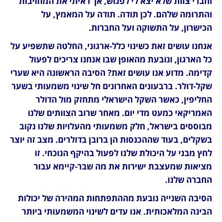
וחברי צוות שלא יצא לי לפגוש, אך ראיתי את המחויבות 
והתרומה שלהם. לכן תודה. תודה על המאמץ, על 
הכישרון, על התשוקה ועל החברות.
אנחנו עושים זאת כשינוי כלל-ארגוני, החלטה שתשפיע על 
כל הארגון, ונובעת מהאופן שבו אנחנו צריכים לפעול 
קדימה. מדוע אנו עושים זאת? הסיבה הראשונה היא שערי 
שקל-דולר. ברבעונים האחרונים חל שינוי משמעותי בשער 
החליפין, כאשר השקל הישראלי מתחזק מול הדולר 
האמריקאי כמעט מדי יום. מאחר שרוב הצוותים שלנו 
מבוססים בישראל, חלק משמעותי מהעלויות שלנו נקוב 
בשקלים, בעוד שההכנסות הן ברובן בדולרים. מצב זה יוצר 
לחץ מבני על היכולת שלנו לפעול בהיקף הנוכחי. זו 
מציאות שמעצבת ישירות את מה שבר-קיימא עבור 
החברה שלנו.
הסיבה השנייה נובעת מההתפתחות המהירה של יכולות 
הבינה המלאכותית. אנו עדים לשינוי המשמעותי ביותר 