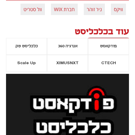
וויקס
ניר זוהר
חברת WIX
וול סטריט
עוד בכלכליסט
פודקאסט
אנרגיה 360
כלכליסט טק
Scale Up
XIMUSNXT
CTECH
יסייה חדשה
נפתח בכרטיסייה חדשה