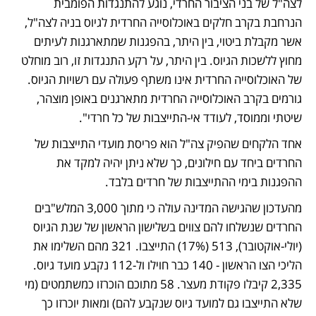
לצה"ל של בני הציבור החרדי, נוגע להתנגדות הפומבית 
הנרחבת בקרב חלקים באוכלוסייה החרדית לגיוס בניה לצה"ל, 
אשר מקבלת ביטוי, בין היתר, בהפגנות שמתארגנות לעיתים 
מחוץ ללשכות הגיוס. בין היתר, על רקע התנגדות זו, רוב מוחלט 
של האוכלוסייה החרדית אינו משתף פעולה עם רשויות הגיוס. 
גורמים בקרב האוכלוסייה החרדית מתארגנים באופן מוצהר, 
שיטתי וממוסד, לעודד אי-התייצבות של כל חרדי". 
אחד הלקחים שהפיק צה"ל הוא פריסת מועדי התייצבות של 
החרדים ביחד עם חילונים, כך שלא ניתן יהיה למקד את 
ההפגנות בימי ההתייצבות של חרדים בלבד.
מהעדכון שהגישה המדינה עולה כי מתוך 3,000 המלש"בים 
החרדים שנשלחו להם צווים בשלישון הראשון של שנת הגיוס 
(יולי-אוקטובר), 513 (17%) התייצבו. 321 מהם השלימו את 
הליכי הצו הראשון - 140 כבר חוילו ול-112 נקבע מועד גיוס. 
2,335 קיבלו פקודת מעצר. 58 מתוכם הוכרזו כמשתמטים (מי 
שלא התייצבו גם למועד גיוס שנקבע להם) ומאות יוכרזו כך 