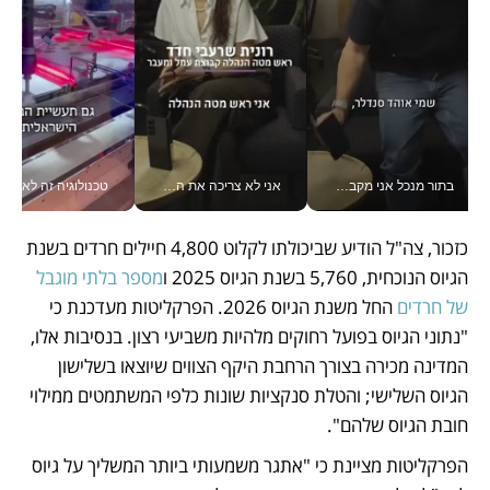
בתור מנכל אני מקבל מאות החלטות ביום, וה- Galaxy Z Fold8 Ultra עוזר לי לחתוך אותן מהר יותר_v
אני לא צריכה את המשרד: רונית שרעבי-חדד מנהלת ארגון של 30000 עובדים מכל מקום_v
טכנולוגיה זה לא רק בהייטק: גם תעשיי
כזכור, צה"ל הודיע שביכולתו לקלוט 4,800 חיילים חרדים בשנת 
הגיוס הנוכחית, 5,760 בשנת הגיוס 2025 ו
מספר בלתי מוגבל 
של חרדים
 החל משנת הגיוס 2026. הפרקליטות מעדכנת כי 
"נתוני הגיוס בפועל רחוקים מלהיות משביעי רצון. בנסיבות אלו, 
המדינה מכירה בצורך הרחבת היקף הצווים שיוצאו בשלישון 
הגיוס השלישי; והטלת סנקציות שונות כלפי המשתמטים ממילוי 
חובת הגיוס שלהם". 
הפרקליטות מציינת כי "אתגר משמעותי ביותר המשליך על גיוס 