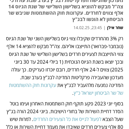
מעדכון שהגישה הפרקליטות לבג"ץ בערב שבת עולה כי
צה"ל מבקש להוציא בשלישון השלישי של שנת הגיוס 14
אלף צווים לחרדים. עקרונות חוק ההשתמטות שגיבש שר
הביטחון לא הוגשו לבג"ץ
שחר אילן
|
23:45, 14.02.25
רק 3% מהחרדים שקיבלו צווי גיוס בשלישון השני של שנת הגיוס 
נפתח בכרטיסייה חדשה
נפתח בכרטיסייה חדשה
נפתח בכרטיסייה חדשה
(נובמבר-פברואר) התייצבו אליהם. צה"ל מבקש להוציא 14 אלף 
צווי התייצבות לצעירים חרדים בשלישון השלישי של שנת הגיוס 
ובכך יוצאו בשנת הגיוס הנוכחית (1 ביולי 2024 עד 30 ביוני 
2025) צווים ל-24 אלף חרדים, רובם יוכרזו כעריקים. כך עולה 
מעדכון שהעבירה פרקליטות המדינה לבג"ץ בערב שבת. 
המדינה נמנעה מלהעביר לבג"ץ את 
עקרונות חוק ההשתמטות 
של שר הביטחון ישראל כ"ץ
. 
בסוף יוני 2023 פקע תוקף חוק השתמטות האחרון ועימו בוטל 
הסדר דחיית השירות של בחורי הישיבות. ביוני 2024 הורה בג"ץ 
שעל הצבא 
לפעול לגייס את כל הצעירים החרדים
. למרות שיש 
80 אלף צעירים חרדים שאיבדו את מעמד דחיית השירות או כלל 