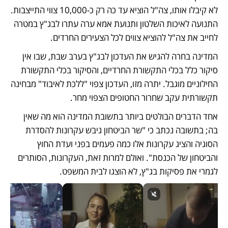
לא קיבלו אותו, צה"ל הוציא עד כה רק כ-10,000 צווי התייצבות. 
התנועה לאיכות השלטון ותנועת אמא ערה עתרו לבג"ץ במטרה 
לחייב את צה"ל להוציא צווים לכל הצעירים החרדים.
המדינה בחרה להגיש את העדכון לבג"ץ בערב שבת, שבו אין 
סיקור כלל בכלי התקשורת החרדיים, והסיקור בכלי התקשורת 
החילוניים מוגבל. יתרה מזו, העדכון צפוי "ללכת לאיבוד" מבחינה 
תקשורתית עקב שחרור החטופים הצפוי מחר.
אחד הדברים הבולטים ביותר בתשובת המדינה הוא מה שאין 
בה; בתשובה נכתב כי "שר הביטחון גיבש עקרונות להסדרת 
הסוגיה והציג עקרונות אלו כמה פעמים בפני ועדת החוץ 
והביטחון של הכנסת". ואולם למרות זאת, העקרונות, הסותרים 
לגמרי את פסיקות בג"ץ, לא הוצגו לבית המשפט.