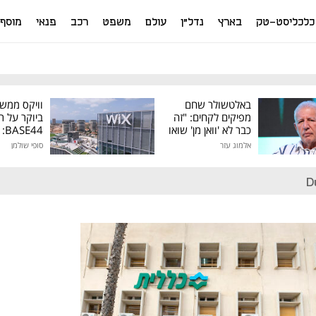
כלכליסט-טק
בארץ
נדל"ן
עולם
משפט
רכב
פנאי
מוסף
באלטשולר שחם
וויקס ממש
מפיקים לקחים: "זה
ביוקר על ר
כבר לא 'וואן מן' שואו
44
של גילעד"
אלמוג עזר
סופי שולמן
מיליון דולר
D