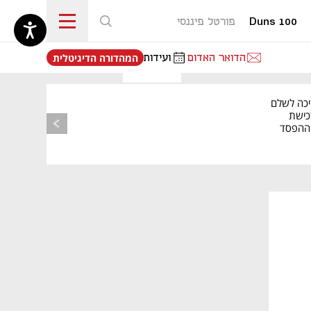
Duns 100
פורטל פיננסי
נפתח בכרטיסייה חדשה
הדואר האדום
ועידות
המהדורה הדיגיטלית
יכה לשלם
כישת
BASE: ההפסד
הרבעוני זינק ל-76