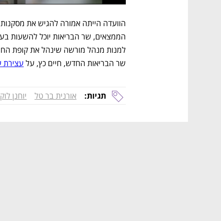
שר הבריאות החדש, חיים כץ, על 
עצירת ע
תגיות:
אורנית בר טל
יוחנן לוק