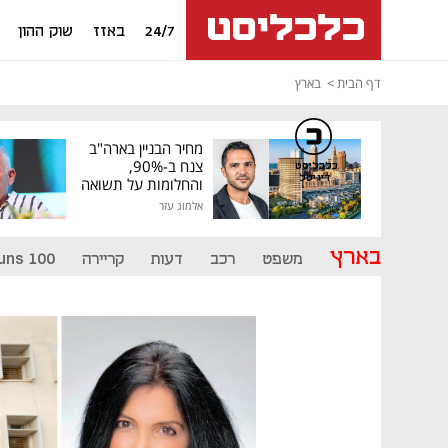
24/7
באזז
שוק ההון
דף הבית
בארץ
מחיר הבניין בארה"ב
צנח ב-90%,
כלכליסט
דיגיטל
והחלומות על תשואה
גבוהה התנפצו
אלמוג עזר
בארץ
משפט
רכב
דעות
קריירה
uns 100