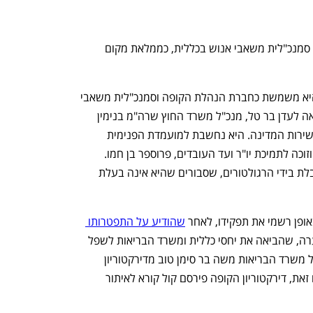
דירקטוריון כללית מינה את אורנית בר טל, סמנכ"לית משאבי אנוש בכללית, כממלאת מקום 
בר טל הצטרפה לכללית לפני 19 שנה, והיא משמשת כחברת הנהלת הקופה וסמנכ"לית משאבי 
אנוש בארבע השנים האחרונות. היא נשואה לעדן בר טל, מנכ"ל משרד החוץ שרה"מ בנימין 
 למ"מ נציב שירות המדינה. היא נחשבת למועמדת הפנימית 
המרכזית מטעם הקופה לתפקיד המנכ"ל, וזוכה לתמיכת יו"ר ועד העובדים, פרוספר בן חמו. 
מנגד, היא נחשבת כמועמדת שאינה מקובלת בידי הרגולטורים, שסבורים שהיא אינה בעלת 
אופן רשמי את תפקידו, לאחר 
שהודיע על התפטרותו 
. התפטרותו של כהן יצרה סערה, שהביאה את יחסי כללית ומשרד הבריאות לשפל 
חסר תקדים. לאחר התפטרותו, דרש מנכ"ל משרד הבריאות משה בר סימן טוב מדירקטוריון 
. עם זאת, דירקטוריון הקופה פירסם קול קורא לאיתור 