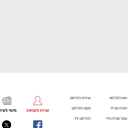
ענף במתח גבוה
מדברים כלכלה, עסקים ומה שב
פוטו כלכליסט
ועידות כלכליסט
המרת מט"ח
מוסף כלכליסט
שרות לקוחות
מינוי לעית
עמוד מט"ח כללי
כלכליסט TV