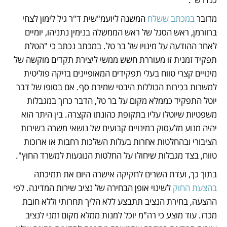
מדובר 
במכתב ששלח
 המשנה ליועמ"שית ד"ר גיל לימון לצחי 
ברוורמן, ראש הסגל של ראש הממשלה בנימין נתניהו, יומיים 
לאחר ההודעה על מינויו של בר טל. במכתב נכתב כי "הטלת 
תפקיד זמנית זו מעוררת חשש ממשי ליצירת תקדים מוקשה של 
מינויים קצרי טווח בעלי תפקידים המאופיינים בזיקה פוליטית 
למשרות בכירות הכוללות היבטי שמירת סף. אם בסופו של דבר 
יוטל התפקיד כממלא מקום על בר טל, הדבר כרוך במגבלות 
משפטיות שיוטלו עליו בתקופת כהונתו הקצרה. בין היתר הוא 
יהיה מנוע מלעסוק במינויים קבועים של נושאי משרה בשירות 
הציבורי ובהחלטות אחרות בעלות השלכות רחבות או ארוכות 
טווח, בצד מגבלות שיחולו על החלטות הנוגעות למשרד החוץ".
בתוך כך, ועדת השרים לחקיקה אישרה היום את תמיכתה 
בהצעת החוק
 לשינוי אופן הבחירה של נציב שירות המדינה. לפי 
ההצעה, בחירת הנציב תתבצע ללא הליך תחרותי וללא חובת 
מכרז. עוד מוצע כי רה"מ יוכל למנות ממלא מקום זמני לנציב 