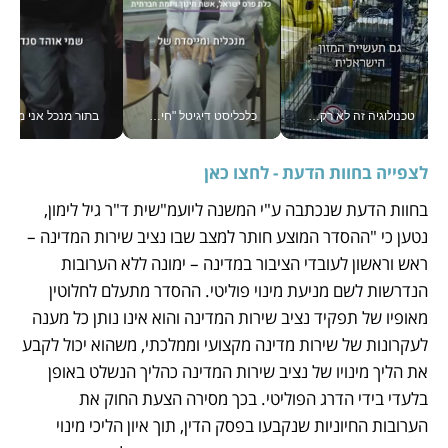
טכנולוגיה זה לא רק בהייטק: גם תעשיית המזון הישראלית מאמצת כלי AI, אוטומציה וניתוח דאטה בזמן אמת
כלכליסט דיגיטל "חינוך הוא המשימה של החיים שלי"_v
בתור מנכל אני מקבל מאות הח
לצפייה בחוות הדעת - לחצו כאן
בחוות הדעת שנכתבה ע"י המשנה ליועמ"שית ד"ר גיל לימון, 
נטען כי "ההסדר המוצע חותר למצב שבו נציב שירות המדינה – 
ראש וראשון לעובדי הציבור במדינה – ימונה ללא הערובות 
הנדרשות לשם מניעת מינוי פוליטי. ההסדר מתעלם לחלוטין 
מאופיו של תפקיד נציב שירות המדינה והוא אינו נותן כל מענה 
לעקרונות של שירות מדינה מקצועי וממלכתי, משהוא יכול לקבע 
את הליך מינויו של נציב שירות המדינה כהליך הנשלט באופן 
בלעדי בידי הדרג הפוליטי. בכך מסירה הצעת החוק את 
הערובות החיוניות שנקבעו בפסק הדין, תוך איון הליכי מינוי 