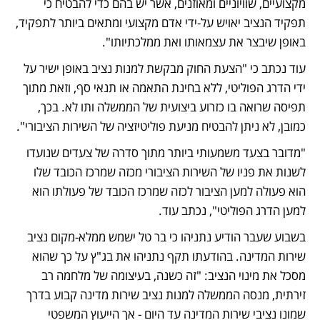
מקצועיים, שוויוניים ומאוזנים, אשר יש בהם כדי להבטיח כי 
תפקיד הנציב יאויש על-ידי אדם מקצועי ומתאים ביותר לתפקיד, 
באופן שיבצר את עצמאותו ואת ממלכתיותו". 
עוד נכתב כי "הצעת החוק מבקשת למנות נציב באופן ישיר על 
ידי הדרג הפוליטי, ללא בחינת התאמה או תנאי סף, וזאת מתוך 
תפיסה שרואה בו כזרוע ביצועית של הממשלה ותו לא. בכך, 
כמובן, לא ניתן להבטיח מניעת פוליטיזציה של השירות הציבורי".
"מדובר בצעד משמעותי ביותר מתוך סדרה של צעדים שנועדו 
לשנות את פניו של השירות הציבורי מכזה שמרכז הכובד שלו 
הוא פעולה למען הציבור לכזה שמרכז הכובד של פעולתו הוא 
למען הדרג הפוליטי", נכתב עוד.  
בשבוע שעבר הודיע נתניהו כי בר טל ישמש ממלא-מקום נציב 
שירות המדינה. בהודעתו תקף נתניהו את בג"ץ על כך שהוא 
מסכל את מינוי הנציב: "זה כשנה, בעיצומה של מלחמה רב 
זירתית, מנסה הממשלה למנות נציב שירות מדינה קבוע בדרך 
שמונו נציבי שירות המדינה עד היום - אך הייעוץ המשפטי 