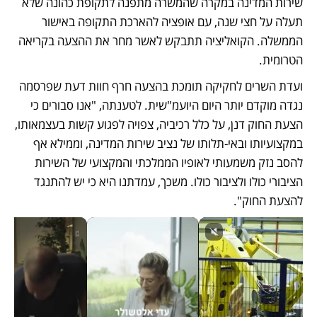
שירות המדינה במקרה שהמשרה מתפנה לתקופת כהונה שלא 
תעלה על חצי שנה, עם אופציה להארכת התקופה באישור 
הממשלה. הקואליציה תתבקש לאשר מחר את ההצעה בקריאה 
הטרומית.
ועדת השרים לחקיקה תומכת בהצעה חרף חוות דעת שפרסמה 
נגדה מוקדם יותר היום היועמ"שית. לטענתה, "אנו סבורים כי 
הצעת החוק דנן, על כלל רכיביה, צפויה לפגוע קשות בעצמאותו, 
במקצועיותו ובאי-תלותו של נציב שירות המדינה, וממילא אף 
להסב נזק משמעותי לאופיו הממלכתי והמקצועי של השירות 
הציבורי כולו ולציבור כולו. משכך, עמדתנו היא כי יש להתנגד 
להצעת החוק".