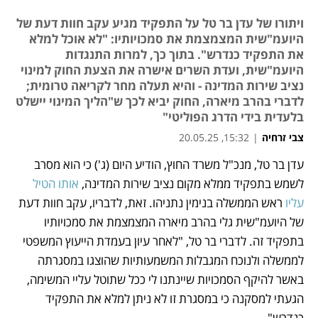
ויתורו של עדן בר טל על התפקיד מגיע עקב חוות דעת של
היועמ"שית המצמצמת את סמכויותיו: "לא אוכל למלא
את התפקיד כנדרש". בתוך כך, למרות התנגדות
היועמ"שית, ועדת השרים אישרה את הצעת החוק למינוי
נציב שירות המדינה - והיא תעלה מחר לקריאה טרומית;
לדברי בהרב מיארה, החוק יביא לכך ש"הליך המינוי יישלט
בלעדית בידי הדרג הפוליטי"
צבי זרחיה
|
15:32, 20.05.25
עדן בר טל, מנכ"ל משרד החוץ, הודיע היום (ג') כי הוא מסרב 
נפתח בכרטיסייה חדשה
נפתח בכרטיסייה חדשה
נפתח בכרטיסייה חדשה
נפתח בכרטיסייה חדשה
נפתח בכרטיסייה חדשה
לשמש בתפקיד ממלא מקום נציב שירות המדינה, 
אותו הטיל 
עליו
 ראש הממשלה בנימין נתניהו. זאת, לדבריו, עקב חוות דעת 
של היועמ"שית גלי בהרב מיארה המצמצמת את סמכויותיו 
בתפקיד זה. לדברי בר טל, "לאחר עיון בעמדת הייעוץ המשפטי 
לממשלה ולנוכח המגבלות המשמעותיות שהוצגו במסגרתה 
באשר להיקף הסמכויות שיינתנו לי ככל שתוטל עליי המשימה, 
הגעתי למסקנה כי במסגרת זו לא ניתן למלא את התפקיד 
כנדרש". 