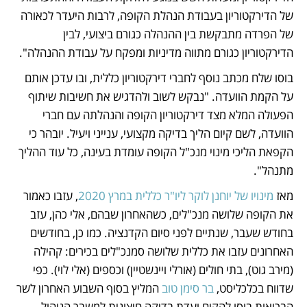
של הדירקטוריון בעבודת הנהלת הקופה, לרבות היעדר לכאורה 
של הפרדה מתבקשת בין ההנהלה כגורם ביצועי, לבין 
הדירקטוריון כגורם מתווה מדיניות ומפקח על עבודת ההנהלה". 
בוסו שלח מכתב נוסף לחברי דירקטוריון כללית, ובו עדכן אותם 
על הקמת הוועדה. "נבקש לשוב ולהדגיש את חשיבות שיתוף 
הפעולה המלא מצד דירקטוריון הקופה והנהלתה עם חברי 
הוועדה, לשם קיום הליך בדיקה מקצועי, ענייני ויעיל. יובהר כי 
הקפאת הליכי מינוי מנכ"ל הקופה עומדת בעינה, כל עוד ההליך 
מתנהל". 
מאז 
מינויו של יוחנן לוקר ליו"ר כללית במרץ 2020
, עזבו כאמור 
את הקופה שלושה מנכ"לים, כשהאחרון שבהם, אלי כהן, עזב 
בחודש שעבר, שנתיים לפני סיום הקדנציה. כמו כן, בחודשים 
האחרונים עזבו את כללית שלושה סמנכ"לים בכירים: קהילה 
(מירב גוט), בתי חולים (אורלי ויינשטיין) וכספים (אלי לוי). כפי 
שדווח בכלכליסט, 
בר סימן טוב
 המליץ בסוף השבוע האחרון לשר 
הבריאות בוסו להקים ועדת בדיקה חיצונית למשבר הניהול 