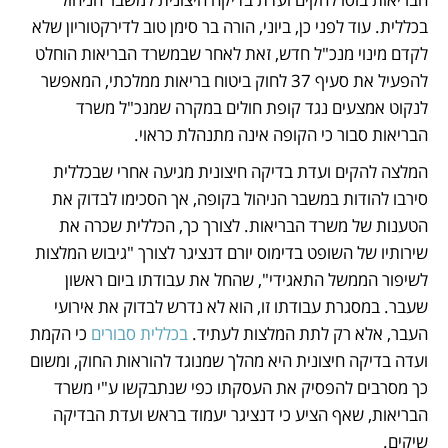
בכללית. עוד לפני כן, ביוני, הורה בר סימן טוב לדירקטוריון שלא 
לקדם מינוי מנכ"ל חדש, זאת לאחר שבמשרד הבריאות הוחלט 
להפעיל את סעיף 37 לחוק ביטוח בריאות ממלכתי, המאפשר 
לנקוט אמצעים נגד קופת חולים במקרה שמנכ"ל משרד 
הבריאות סבור כי הקופה אינה מתנהלת כראוי.
המלצה להקים ועדת בדיקה חיצונית מגיעה אחרי שבכללית 
סירבו להודות במשבר הניהול בקופה, אך הסכימו לבדוק את 
הטענות של משרד הבריאות. לצורך כך, הכללית שכרה את 
שירותיו של השופט בדימוס יורם דנציגר לצורך "גיבוש המלצות 
לשיפור הממשל התאגידי", שהחל את עבודתו ביום ראשון 
שעבר. במסגרת עבודתו זו, הוא לא נדרש לבדוק את אירועי 
העבר, אלא רק לתת המלצות לעתיד. 
בכללית סבורים 
כי הקמת 
ועדה בדיקה חיצונית היא מהלך שמנוגד להוראות החוק, ומשום 
כך מסרבים להפסיק את העסקתו כפי שנתבקשו ע"י משרד 
הבריאות, שאף הציע כי דנציגר יעמוד בראש ועדת הבדיקה 
שיקים.