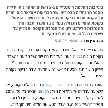
בעקבות החלפת 4 מנכ"לים ב-5 השנים האחרונות וירידת
מספר המנהלים הבכירים, שר הבריאות אוריאל בוסו הורה
על הקמת ועדת בדיקה חיצונית לבחינת משבר הניהול
בקופת החולים הגדולה במדינה. הוועדה תבחן את
התנהלות הדירקטוריון מול הנהלת הקופה ותמליץ על
שינויים כולל השעיית בעלי תפקידים
שקד גרין ערבה
|
19:26, 15.07.25
שר הבריאות אוריאל בוסו הורה על הקמת ועדת בדיקה חיצונית 
נפתח בכרטיסייה חדשה
נפתח בכרטיסייה חדשה
נפתח בכרטיסייה חדשה
נפתח בכרטיסייה חדשה
נפתח בכרטיסייה חדשה
לקופת חולים 
כללית
. זאת, בעקבות מה שהמשרד רואה כמשבר 
ניהולי חמור בקופת החולים הגדולה במדינה - שמבטחת כ-5 
מיליון תושבים. זו הפעם הראשונה שממונה ועדת בדיקה לקופת 
חולים בישראל.
הוועדה תבחן את 
התנהלות הדירקטוריון
 מול הנהלת הקופה, את 
השפעת עבודתו על תחלופת הדרג הניהולי הבכיר בקופה, ותוכל 
להמליץ על שינויים בממשל התאגידי בקופה, וכן לזמן כל בעל 
תפקיד להעיד בפניה. הוועדה תגיש את המלצותיה תוך חודש, 