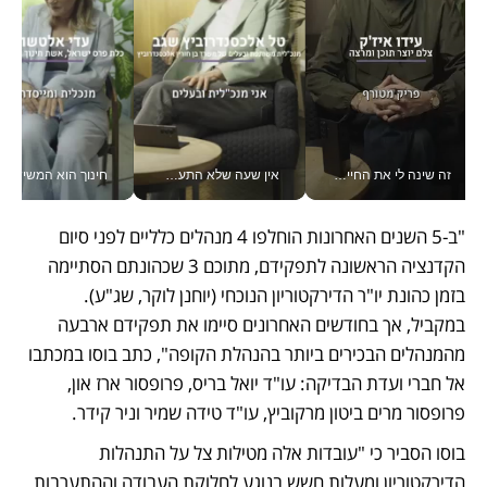
זה שינה לי את החיים: איך עידו איז'ק הופך את הסמארטפון לכלי צילום מקצועי_v
אין שעה שלא התעסקתי במשבר - טל אלכסנדרוביץ’ שגב מנהלת משברים תקשורתיים מכל מקום עם ה- Galaxy Z Fold8 Ultra שלה_v
חינוך הוא המש
"ב-5 השנים האחרונות הוחלפו 4 מנהלים כלליים לפני סיום 
הקדנציה הראשונה לתפקידם, מתוכם 3 שכהונתם הסתיימה 
בזמן כהונת יו"ר הדירקטוריון הנוכחי (יוחנן לוקר, שג"ע). 
במקביל, אך בחודשים האחרונים סיימו את תפקידם ארבעה 
מהמנהלים הבכירים ביותר בהנהלת הקופה", כתב בוסו במכתבו 
אל חברי ועדת הבדיקה: עו"ד יואל בריס, פרופסור ארז און, 
פרופסור מרים ביטון מרקוביץ, עו"ד טידה שמיר וניר קידר. 
בוסו הסביר כי "עובדות אלה מטילות צל על התנהלות 
הדירקטוריון ומעלות חשש בנוגע לחלוקת העבודה וההתערבות 