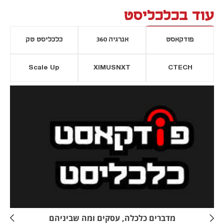
עוד בכלכליסט
פודקאסט
אנרגיה 360
כלכליסט טק
Scale Up
XIMUSNXT
CTECH
יסייה חדשה
נפתח בכרטיסייה חדשה
מדברים כלכלה, עסקים ומה שביניהם