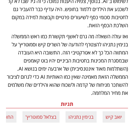
לשימוש ב־AI. בנוסף, צפויה היענות נמוכה כי זה גיל שבו לא קל 
לשכנע את הילדים ללמוד בחופש. היה עדיף כבר להעביר גם 
לחטיבות סכומי כסף לשיעורים פרטיים וקבוצות למידה במקום 
השלכת הכסף הזאת.
ואז עולה השאלה מה גרם לאשף תקשורת כמו ראש הממשלה 
בנימין נתניהו להצטרף להודעה של השרים קיש וסמוטריץ' על 
המתווה הכל כך לא אטרקטיבי הזה. התשובה היא העובדה 
שבמסגרת המכינות בחטיבות הביניים יהיו בוט קאמפים 
(השתלמות מאוד אינטנסיבית) של ארבעה ימים בנושא AI. 
הממשלה הזאת מאמינה שאין כמו האותיות AI כדי לגרום לציבור 
להשתכר מניחוח של קדמה ולשכוח שהוא והילדים שלו משלמים 
את מחיר המלחמה.
תגיות
יואב קיש
בנימין נתניהו
בצלאל סמוטריץ'
החופש 