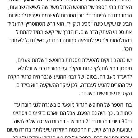
הארכת בתי הספר של החופש הגדול משלושה לשישה שבועות, 
הרחבתם גם לכיתות ד’־ו’ וכן מסגרות להשלמת פערים לחטיבות 
הביניים שקיש כינה "מכינות קיץ". הוא דרש מסמוטריץ' להעמיד 
את סכומי העתק הדרושים. זו הדרך של קיש: תמיד להתחיל 
בהתלהמות ולהגיע לתוצאה פחותה בהרבה, כאילו גוגל לא זוכר 
הכל.
יש כמה נימוקים להפעלת מסגרות בחופש: השלמת פערים, 
חיסכון בתשלום לקייטנות והקלה על ההורים כדי שיוכלו לא 
להיעדר מעבודה. בסופו של דבר, המניע שגבר היה כרגיל הקלה 
על ההורים להגיע לעבודה, ולכן עיקר ההשקעה הוא בילדים 
הקטנים שדורשים השגחה.
בתי הספר של החופש הגדול מופעלים בשגרה לגני חובה עד 
כיתות ג'. כך יהיה גם הפעם, אבל הם יוארכו ב־9 ימים ויסתיימו 
ב־30 ביוני במקום ב־21 בחודש – במקום הארכה של שלושה 
שבועות שדרש קיש. זו ההסכמה היחידה שיעילותה ברורה משום 
שההשתתפות בבתי הספר של החופש הגדול עומדת על יותר 