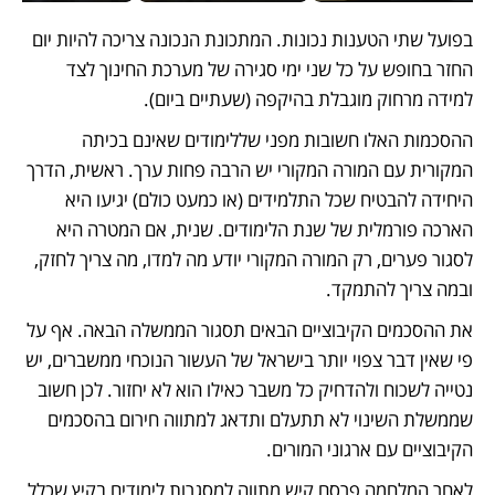
בפועל שתי הטענות נכונות. המתכונת הנכונה צריכה להיות יום 
החזר בחופש על כל שני ימי סגירה של מערכת החינוך לצד 
למידה מרחוק מוגבלת בהיקפה (שעתיים ביום).
ההסכמות האלו חשובות מפני שללימודים שאינם בכיתה 
המקורית עם המורה המקורי יש הרבה פחות ערך. ראשית, הדרך 
היחידה להבטיח שכל התלמידים (או כמעט כולם) יגיעו היא 
הארכה פורמלית של שנת הלימודים. שנית, אם המטרה היא 
לסגור פערים, רק המורה המקורי יודע מה למדו, מה צריך לחזק, 
ובמה צריך להתמקד.
את ההסכמים הקיבוציים הבאים תסגור הממשלה הבאה. אף על 
פי שאין דבר צפוי יותר בישראל של העשור הנוכחי ממשברים, יש 
נטייה לשכוח ולהדחיק כל משבר כאילו הוא לא יחזור. לכן חשוב 
שממשלת השינוי לא תתעלם ותדאג למתווה חירום בהסכמים 
הקיבוציים עם ארגוני המורים.
לאחר המלחמה פרסם קיש מתווה למסגרות לימודים בקיץ שכלל 