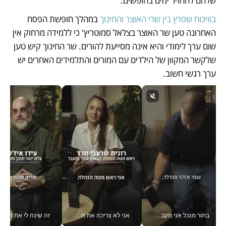
שלהם להחזיר ימים בחופשים.
בוויכוח שפרץ בין שרי האוצר והחינוך
 במהלך חופשת הפסח 
האחרונה טען שר האוצר בצלאל סמוטריץ' כי ללמידה מרחוק אין 
שום ערך לימודי והיא אינה מסייעת להורים. שר החינוך קיש טען 
שלקשר המקוון של הילדים עם המורים והתלמידים האחרים יש 
ערך רגשי חשוב. 
בתור מנכל אני מקבל מאות החלטות ביום, וה- Galaxy Z Fold8 Ultra עוזר לי לחתוך אותן מהר יותר_v
אני לא צריכה את המשרד: רונית שרעבי-חדד מנהלת ארגון של 30000 עובדים מכל מקום_v
זה שינה לי את החיים: 