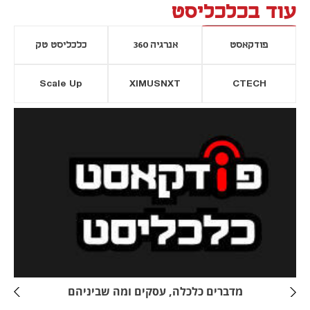
עוד בכלכליסט
פודקאסט
אנרגיה 360
כלכליסט טק
Scale Up
XIMUSNXT
CTECH
יסייה חדשה
נפתח בכרטיסייה חדשה
מדברים כלכלה, עסקים ומה שביניהם