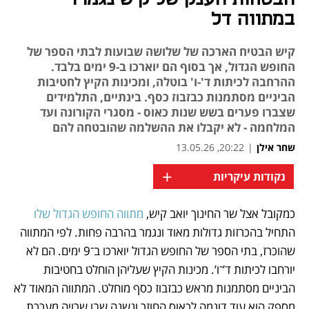
במתווה דל
קיש הבטיח הארכה של שלושה שבועות לבתי הספר של
החופש הגדול, אך בסוף הם יוארכו ב-9 ימים בלבד.
ההרחבה לכיתות ד'-ו' בוטלה, ומכינות הקיץ לחטיבות
הביניים מסתמנות כבזבוז כסף. בינתיים, התלמידים
שצברו פערים בשש שנות כאוס - מסגרי הקורונה ועד
המלחמה - לא יקבלו את ההשלמה שהובטחה להם
שחר אילן
|
20:22, 13.05.26
+
נקודות עיקריות
כמקובל אצל שר החינוך יואב קיש, 
מתווה החופש הגדול שלו
נפתח בכרטיסייה חדשה
נפתח בכרטיסייה חדשה
נפתח בכרטיסייה חדשה
נפתח בכרטיסייה חדשה
התחיל בהכרזות גדולות מאוד ונגמר בהרבה פחות. לפי המתווה 
שהוכרז, בתי הספר של החופש הגדול יוארכו ב־9 ימים. הם לא 
יורחבו לכיתות ד’־ו’. מכינות הקיץ שעליהן הוחלט בחטיבות 
הביניים מסתמנות מראש כבזבוז כסף מוחלט. המתווה המאוד לא 
מספק הוא עוד דוגמה לכאוס החוזר ונשנה שבו שרויה מערכת 