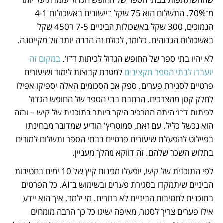
מ־70%. התשלום הוא 75 שקל ביישובים באשכולות 4-1 
הנמוכים, 300 שקל באשכולות הביניים 7-5 ו־450 שקל 
באשכולות הגבוהים. כלומר, לכולם זה הרבה יותר זול מקייטנה.
לא יהיו בתי ספר של החופש הגדול לכיתות ד’־ו’. 
במקום זה 
יועברו לבתי הספר תקציבים
 למטרת קבוצות לימוד ושיעורים 
פרטיים לסגירת פערים. ספק אם הסכומים האלה יספיקו אפילו 
לחלק קטן מהצרכים. הרחבת בתי הספר של החופש הגדול 
לכיתות ד’־ו’ היתה המרכיב היקר ביותר בתוכנית של קיש – ובזה 
הוא נכשל כליל. עם זאת, סמוטריץ' הודיע שמדובר מבחינתו 
בפיילוט להפעלת שיעורים פרטיים בבתי הספר ותשלום למורים 
בתלוש השכר שלהם. זה דווקא מהלך מעניין.
לפי התוכנית של קיש, יופעלו מכינות קיץ של 10 ימים בחטיבות 
הביניים שיתמקדו בסגירת פערים ובשימוש ב־AI. כל הפרטים 
בתוכנית לחטיבות הביניים לא ברורים. מי ילמד, איך הוא יידע 
אילו פערים צריך לסגור, מאיפה ישיגו כל כך הרבה מומחים 