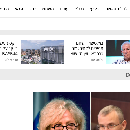
כלכליסט-טק
בארץ
נדל"ן
עולם
משפט
רכב
פנאי
מוסף
באלטשולר שחם
וויקס ממש
מפיקים לקחים: "זה
ביוקר על ר
כבר לא 'וואן מן' שואו
44
של גילעד"
אלמוג עזר
סופי שולמן
מיליון דולר
D