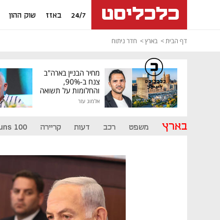
24/7
באזז
שוק ההון
דף הבית
בארץ
חדר ניתוח
מחיר הבניין בארה"ב
צנח ב-90%,
כלכליסט
דיגיטל
והחלומות על תשואה
גבוהה התנפצו
אלמוג עזר
בארץ
משפט
רכב
דעות
קריירה
uns 100