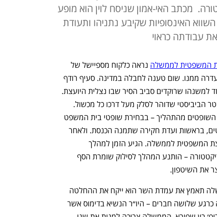
רה. מכתב האי-אמון שניסח לוין הוא מופע
שווא האינסופיות שקיבע נתניהו ותעודת
ת עבודתה כראוי
צת המשפטית לממשלה
 נראה כלקוח מספיישל של 
הפטריוטים בערוץ 14. שום הכפשה לא נעדרה ממנו. שום טענה לחבלה במדינה. סעיף רודף 
סעיף כמו העברת השרביט מפאנליסט אחד למשנהו שרוקדים סביב הסיר שבו נצלית היועצת. 
גלי בהרב-מיארה היא הסיכון המרכזי למשטר הביביסטי שדוהר לסלק מעל דרכו כל מכשול. 
השבוע הוצפו שלוש יוזמות שמכולן סולקו השופטים מהתהליך – בבחירת שופטי בית המשפט 
העליון, בבחירת נציב התלונות על השופטים, בראשות ועדת חקירה שתמנה הכנסת. ולאחר 
שהשופטים סולקו, הגיעה זמנה של היועצת המשפטית לממשלה. הגיע הזמן למהלך 
המשמעותי היותר בדרדור הדמוקרטיה לדיקטטורה – הותנע המהלך לסילוק שומרת הסף 
 את השיטפון.  
המהלך הזה אמור להתנהל כך: אם הממשלה תאמץ את עמדת השר הוא ייקח את ההחלטה 
לפטר אותה לוועדת האיתור. הוועדה מונה כרגע שלושה חברים – היו״ר הנשיא בדימוס אשר 
גרוניס, נציגת הלשכה עו״ד תמי אולמן ופרופ׳ רון שפירא. הממשלה צריכה למנות את שני 