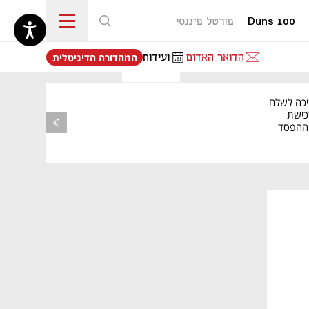
Duns 100
פורטל פיננסי
נפתח בכרטיסייה חדשה
הדואר האדום
ועידות
המהדורה הדיגיטלית
יכה לשלם
כישת
BASE: ההפסד
הרבעוני זינק ל-76