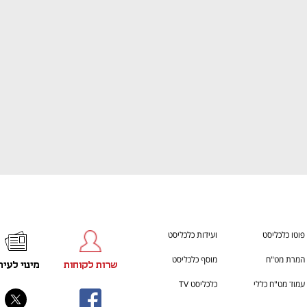
h – the gateway to Tech
You're NXT
פוטו כלכליסט
ועידות כלכליסט
המרת מט"ח
מוסף כלכליסט
שרות לקוחות
מינוי לעית
עמוד מט"ח כללי
כלכליסט TV