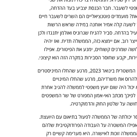
נציגיה: חבר כנסת ושר משפטים/יועץ משפטי לשעבר. חבר הכנסת יצביע בעד ההדחה, 
והשאלה אם ייצא גם שר או יועץ שיעשו זאת? מועמדים פוטנציאליים הם השרים לשעבר חיים 
רמון, דניאל פרידמן וגדעון סער. אולי השר לשעה קלה אמיר אוחנה במידה שראש הרשות 
המחוקקת יתנדב להשתתף באופן ישיר ופעיל בהדחה. סביר להניח שגרוניס ואולמן יתנגדו ולכן 
נחוצים כל שלושת הקולות הנותרים כדי לייצר רוב. אם יימצא כזה, הממשלה תדיח. ואז יהיה 
בג"ץ שניתן להעריך שכל הרכב ואפילו שלושה שמרנים קשוחים, ימנע את הפיטורים. אפילו 
רות, יקבע שחוסר הסבירות במקרה הזה הוא קיצוני.
מרגע שהשיק שר המשפטים את ההפיכה המשטרית בינואר 2023, מרגע שהחלו המיניסטרים 
שמינה נתניהו, בן גביר, קרעי, רגב ושות' להרוס את משרדיהם, מרגע שהחלו המינויים 
והפיטורים בתפקידי מפתח שלטוניים – לא יכול היה שום יועץ משפטי לממשלה להגיב אחרת 
מהדרכים שבהם פעלה גלי בהרב-מיארה. לפיכך מכתב האי-אמון המפורט של שר המשפטים 
ושה על שלטון החוק והדמוקרטיה.
האי-אמון שמתאר לוין נסמך על טענת חוסר יכולתה של הממשלה לפעול בתיאום עם היועצת. 
שקר. תשאלו את הצבא, השב"כ, המוסד, אפילו המשטרה על העבודה הפרודוקטיבית שלהם 
מול היועצת וצוותה. גם מרבית החלטות הממשלה זוכות לאישורה. היא מערימה קשיים רק 