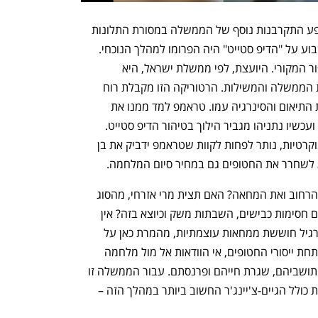
מכתב האי-אמון הארוך על נספחיו הוא מופע התקרבנות נוסף של הממשלה במסורת התלונות 
האינסופיות שקיבע כאן נתניהו. נאומו השבוע על "הדיפ סטייט" היה הפרומו למהלך הנוכחי. 
היונה שבישרה את המבול בהיפוך מהסיפור המקורי. היועצת, לפי ממשלת ישראל, היא 
"מנהיגת" הדיפ סטייט האפל שחותר תחת הממשלה והמשילות. הרטוריקה הזו מקבלת רוח 
גבית מהנשיא טראמפ שנתניהו מגביר את התיאום והסינרגיה עמו. טראמפ למד ממנו את 
מלאכת מינוי קיצוניים והזויים למיניסטרים ועכשיו נתניהו מגביר הילוך בטיהור הדיפ סטייט. 
ומתוך האפלה הזו שמאיימת על שתי הדמוקרטיות, נותר לפחות לקוות שטראמפ ידביק את בן 
 לשחרר את החטופים גם במחיר סיום המלחמה.
האם האצת הדחתה של היועצת יעיר את הרחוב ואת המחאה? האם תצית מרי אזרחי, מהסוג 
שמוכר בדמוקרטיות – בלי אלימות, אבל עם חסימות כבישים, השבתות משק וכיוצא בזה? אין 
לדעת. אין ספק שממשלת לוין-נתניהו שברגיל חוששת ממחאות עוצמתיות, מהמרת כאן על 
המשך השחיקה והעייפות של עם שכורע תחת ייסורי החטופים, אי הוודאות אל מול מלחמה 
מתקרבת, חבלי ארץ שמנסים להחזיר את תושביהם, שגרת חייהם ופרנסתם. עבור הממשלה זו 
הזדמנות פז להחיש את ההפיכה המשטרית כולל הגיים-צ'יינג'ר החשוב ביותר במהלך הזה – 
 