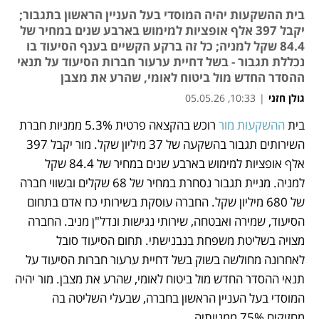
בית ההשקעות יהיה המוסדי בעל העניין הראשון בתגבור;
יקבל 397 אלף אופציות למימוש בארבע שנים במחיר של
84.4 שקל למניה; כל זה ברקע הקשיים בענף הסיעוד בו
נכללת תגבור - בשל דחיית ערעור חברות הסיעוד על תנאי
ההסדר החדש מול ביטוח לאומי, שהרע את מצבן
גולן חזני
|
10:33, 05.05.26
בית 
ההשקעות מור
 רוכש בהקצאה פרטית 5.3% ממניות חברת 
נפתח בכרטיסייה חדשה
השירותים תגבור בהשקעה של 37 מיליון שקל. מור יקבל 397 
אלף אופציות למימוש בארבע שנים במחיר של 84.4 שקל 
למניה. מניית תגבור נסחרת במחיר של 68 שקלים ובשווי חברה 
של 680 מיליון שקל. החברה עוסקת בשירותי כח אדם בתחום 
הסיעוד, שמירה ואבטחה, שירותי נגישות ונדל"ן מניב. החברה 
מצויה בשליטת משפחת בנבנישתי. תחום הסיעוד סובל 
לאחרונה מחולשה בשוק בשל דחיית ערעור חברות הסיעוד על 
תנאי ההסדר החדש מול ביטוח לאומי, שהרע את מצבן. מור יהיה 
המוסדי בעל העניין הראשון בחברה, שבעלי השליטה בה 
מחזיקים 75% ממניותיה. 