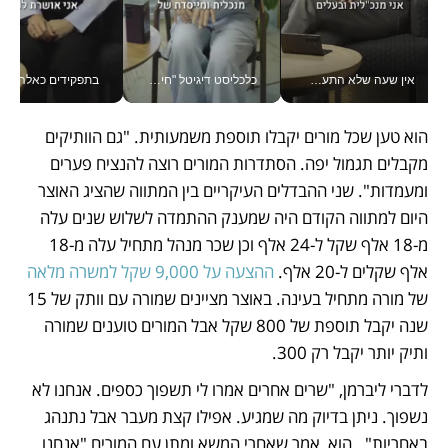
אין שעה שלא התעסקתי במשבר - טל אלכסנדרוביץ’ שגב מנהלת משברים תקשורתיים מכל מקום עם ה- Galaxy Z Fold8 Ultra שלה_v
כלכליסט דיגיטל "חינוך הוא המשימה של החיים שלי"_v
בתפקידים כאלה אי אפשר לח
הוא טען שכל מורים יקבלו תוספת משמעותית. "גם הוותיקים 
מקבלים תגמול יפה. הסתדרות המורים רוצה להנציח פערים 
ומעמדות". שני ההבדלים העיקריים בין המתווה שהציג האוצר 
היום למתווה הקודם היה שמענק ההתמדה לשלוש שנים עלה 
מ-18 אלף שקל ל-24 אלף וכן שכר מנהל מתחיל עלה מ-18 
אלף שקלים ל-20 אלף. 
ההצעה על 9,000 שקל למשרה מלאה
של מורה מתחיל בעינה. באוצר מציינים שמורה עם וותק של 15 
שנה יקבל תוספת של 800 שקל אבל המורים טוענים שמורה 
ותיק יותר יקבל רק 300.
לדברי ליברמן, "שרים אחרים אמרו לי תשפוך כספים. אנחנו לא 
נשפוך. ניתן בדיוק מה שמגיע. אפילו קצת מעבר אבל נתנהג 
באחריות".  הוא  אמר שאחרי המשא ומתן עם המורים "אנחנו 