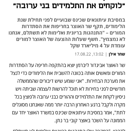
"לוקחים את התלמידים בני ערובה"
במסיבת עיתונאים שכינס שבועיים לפני תחילת שנת
הלימודים, תקף שר האוצר בחריפות את הסתדרות
המורים – "התנהגות בריונית ואלימות לא תשתלם, אנחנו
לא נמצמץ". חשף שעלות ההצעה של האוצר למורים
עומדת על 4 מיליארד שקל
שחר אילן
|
13:02, 17.08.22
שר האוצר אביגדור ליברמן יוצא בהתקפה חריפה על הסתדרות 
נפתח בכרטיסייה חדשה
נפתח בכרטיסייה חדשה
המורים ומאשים אותה בכוונה להשבית את הלימודים כדי לנצל 
את מערכת הבחירות. "אני שומע שיש דיבורים שהממשלה 
חודשיים לפני בחירות לא תוכל להרשות לעצמה שביתה ויש 
ניסיון לקחת את התלמידים וההורים כבני ערובה ולפוצץ בכל 
מקרה ולקבל ברגע האחרון הרבה יותר ממה שאנחנו מסוגלים 
לתת", אמר במסיבת עיתונאים שכינס במשרד האוצר יחד עם 
הממונה על השכר באוצר קובי בר נתן. 