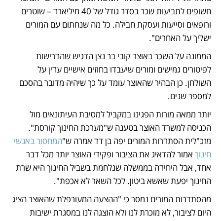
חשופים לתביעות שכר בסדר גודל של 40 מיליארד – שוטרים 
ורופאים וסייעות ועסקת חבילה. כל מה שנחתום עם המורים 
ישליך על האחרים".
הממונה על השכר באוצר קובי בר נצן הדגיש שהדרישות 
לפיטורים גמישים ומורים שיעבדו בחוזים אישיים עדין על 
השולחן. כן הבהיר שהאוצר עומד על כך שיהיה מדובר בהסכם 
למספר שנים.
יותר ממאה מורות הפגינו במקביל למסיבת העיתונאים מול 
הכניסה למשרד האוצר בטענה ש"מערכת החינוך קורסת". 
מזכ"לית הסתדרות המורים יפה בן דד אמרה ש"
המחסור באנשי 
חינוך
 אמור להדאיג את הציבור ופקידי האוצר יותר מכל דבר 
אחד, אבל היחידה בממשלה שנלחמת בשביל החינוך היא שרת 
החינוך יפעת שאשא ביטון. לכל השאר לא אכפת".
מהסתדרות המורים נמסר כי "ההצעה המעורפלת שהאוצר הציג 
היום לציבור, לא מוכרת לנו ולא הוצגה לנו במסגרת ישיבות 