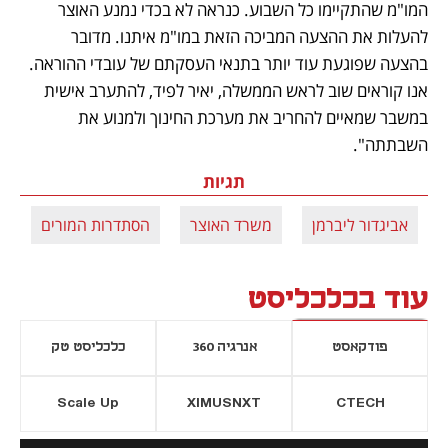
המו"מ שהתקיימו כל השבוע. כנראה לא בכדי נמנע האוצר 
להעלות את ההצעה המביכה הזאת במו"מ איתנו. מדובר 
בהצעה שפוגעת עוד יותר בתנאי העסקתם של עובדי ההוראה. 
אנו קוראים שוב לראש הממשלה, יאיר לפיד, להתערב אישית 
במשבר שמאיים להחריב את מערכת החינוך ולמנוע את 
השבתתה".
תגיות
אביגדור ליברמן
משרד האוצר
הסתדרות המורים
עוד בכלכליסט
פודקאסט
אנרגיה 360
כלכליסט טק
Scale Up
XIMUSNXT
CTECH
יסייה חדשה
נפתח בכרטיסייה חדשה