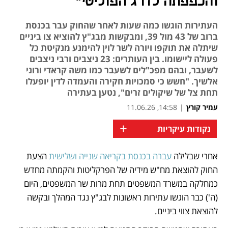
והכפפתה לדרג הפוליטי"
העתירות הוגשו כמה שעות לאחר שהחוק עבר בכנסת
ברוב של 43 מול 39, ומבקשות מבג"ץ להוציא צו ביניים
שיתלה את תוקפו ויורה לשר לוין להימנע מנקיטת כל
פעולה ליישומו. בין העותרים: 23 ניצבים ורבי ניצבים
לשעבר, ובהם מפכ"לים לשעבר כמו משה קראדי ורוני
אלשיך. "חשש כי סמכויות חקירה והעמדה לדין יופעלו
תחת צל של שיקולים זרים", נטען בעתירה
עמיר קורץ
|
14:58, 11.06.26
+
נקודות עיקריות
אחרי שבלילה 
עברה בכנסת בקריאה שנייה ושלישית
 הצעת 
נפתח בכרטיסייה חדשה
החוק להוצאת מח"ש מידיה של הפרקליטות והקמתה מחדש 
כמחלקה במשרד המשפטים תחת מרות שר המשפטים, היום 
(ה') כבר הוגשו עתירות ראשונות לבג"ץ נגד המהלך ובקשה 
להוצאת צווי ביניים. 