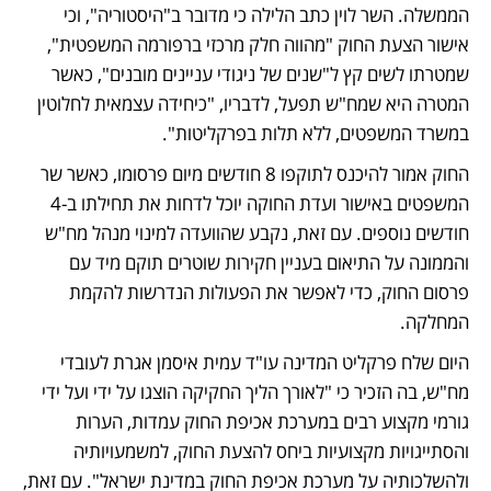
הממשלה. השר לוין כתב הלילה כי מדובר ב"היסטוריה", וכי 
אישור הצעת החוק "מהווה חלק מרכזי ברפורמה המשפטית", 
שמטרתו לשים קץ ל"שנים של ניגודי עניינים מובנים", כאשר 
המטרה היא שמח"ש תפעל, לדבריו, "כיחידה עצמאית לחלוטין 
במשרד המשפטים, ללא תלות בפרקליטות". 
החוק אמור להיכנס לתוקפו 8 חודשים מיום פרסומו, כאשר שר 
המשפטים באישור ועדת החוקה יוכל לדחות את תחילתו ב-4 
חודשים נוספים. עם זאת, נקבע שהוועדה למינוי מנהל מח"ש 
והממונה על התיאום בעניין חקירות שוטרים תוקם מיד עם 
פרסום החוק, כדי לאפשר את הפעולות הנדרשות להקמת 
המחלקה. 
היום שלח פרקליט המדינה עו"ד עמית איסמן אגרת לעובדי 
מח"ש, בה הזכיר כי "לאורך הליך החקיקה הוצגו על ידי ועל ידי 
גורמי מקצוע רבים במערכת אכיפת החוק עמדות, הערות 
והסתייגויות מקצועיות ביחס להצעת החוק, למשמעויותיה 
ולהשלכותיה על מערכת אכיפת החוק במדינת ישראל". עם זאת, 