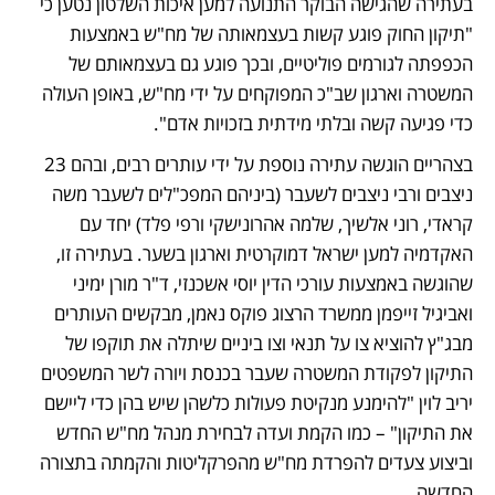
בעתירה שהגישה הבוקר התנועה למען איכות השלטון נטען כי 
"תיקון החוק פוגע קשות בעצמאותה של מח"ש באמצעות 
הכפפתה לגורמים פוליטיים, ובכך פוגע גם בעצמאותם של 
המשטרה וארגון שב"כ המפוקחים על ידי מח"ש, באופן העולה 
כדי פגיעה קשה ובלתי מידתית בזכויות אדם". 
בצהריים הוגשה עתירה נוספת על ידי עותרים רבים, ובהם 23 
ניצבים ורבי ניצבים לשעבר (ביניהם המפכ"לים לשעבר משה 
קראדי, רוני אלשיך, שלמה אהרונישקי ורפי פלד) יחד עם 
האקדמיה למען ישראל דמוקרטית וארגון בשער. בעתירה זו, 
שהוגשה באמצעות עורכי הדין יוסי אשכנזי, ד"ר מורן ימיני 
ואביגיל זייפמן ממשרד הרצוג פוקס נאמן, מבקשים העותרים 
מבג"ץ להוציא צו על תנאי וצו ביניים שיתלה את תוקפו של 
התיקון לפקודת המשטרה שעבר בכנסת ויורה לשר המשפטים 
יריב לוין "להימנע מנקיטת פעולות כלשהן שיש בהן כדי ליישם 
את התיקון" – כמו הקמת ועדה לבחירת מנהל מח"ש החדש 
וביצוע צעדים להפרדת מח"ש מהפרקליטות והקמתה בתצורה 
החדשה. 