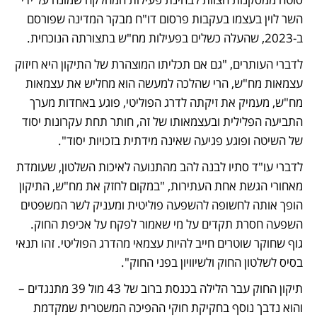
השר לוין בעצמו בעקבות פרסום דו"ח מבקר המדינה שפורסם 
ב-2023, שהעלה כשלים בפעילות מח"ש בתצורתה הנוכחית. 
לדברי העותרים, "גם אם תכליתו המוצהרת של התיקון היא חיזוק 
עצמאות מח"ש, הרי שהלכה למעשה הוא מחליש את עצמאות 
מח"ש, מעמיק את זיקתה לדרג הפוליטי, פוגע באחדות מערך 
התביעה הפלילית ובעצמאותו של זה, חותר תחת עקרונות יסוד 
של השיטה ופוגע פגיעה שאינה מידתית בזכויות יסוד". 
לדברי עו"ד סתיו לבנה להב מהתנועה לאיכות השלטון, שעומדת 
מאחורי הגשת אחת העתירות, "במקום לחזק את מח"ש, התיקון 
הופך אותה לחשופה להשפעה פוליטית ומעניק לשר המשפטים 
השפעה חסרת תקדים על מי שאמור לפקח על אכיפת החוק. 
גוף שחוקר שוטרים חייב להיות עצמאי מהדרג הפוליטי. זהו תנאי 
בסיס לשלטון החוק ולשיוויון בפני החוק". 
תיקון החוק עבר הלילה בכנסת ברוב של 43 מול 39 מתנגדים – 
והוא נדבך נוסף בחקיקת חוקי ההפיכה המשטרית שמקדמת 