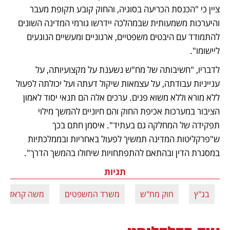
ציין כי "הכנסת הכריעה בסוגיה, והחוק קובע תקופת מעבר 
והיערכות משמעותית שבמהלכה יידרשו גורמי המדינה השונים 
להתמודד עם היבטים משפטיים, ארגוניים ומעשיים הנוגעים 
ליישומו". 
לדבריו, "חשיבותה של מח"ש נשענת על מקצועיותה, על 
ענייניות עבודתה, על עצמאות שיקול דעתה ועל יכולתה לפעול 
ללא מורא וללא משוא פנים. ערכים אלה הם תנאי יסוד לאמון 
הציבור במערכות אכיפת החוק והם חיוניים להמשך מילוי 
תפקידה של המחלקה גם בעתיד". איסמן חתם בכך 
ש"פרקליטות המדינה תמשיך לפעול באחריות ובממלכתיות 
במסגרת הדין ובהתאם להתפתחויות שיחולו בהמשך הדרך".
תגיות
בג"ץ
חוק מח"ש
משרד המשפטים
משה קראדי