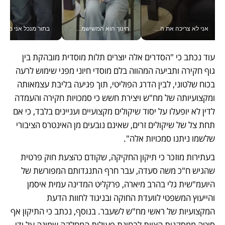
אני לא צריכה את המשרד: רונית שרעבי-חדד מנהלת ארגון של 30000 עובדים מכל מקום_v
חינוך הוא המשישמה של החיים שלי - V
בתור מנכל אני מקבל מאות הח
עוד נכתב כי "הסדרים אלה יוצרים תלות מוסדית מובהקת בין 
גוף חקירה ותביעה המהווה בלם מוסדי חיוני מפני שימוש לרעה 
בכוח שלטוני, לבין הדרג הפוליטי, תוך פגיעה בליבת עצמאותה 
ומקצועיותה של מח"ש ויצירת חשש כי סמכויות חקירה והעמדה 
לדין לא יופעלו על יסוד שיקולים מקצועיים ועניינים בלבד, כי אם 
תחת צל של שיקולים זרים, שאינם נובעים מן האינטרס הציבורי 
שלשמו ניתנו סמכויות אלה". 
בעתירות מוזכר כי תיקון החקיקה, שקודם כהצעת חוק פרטית 
שהגיש ח"כ משה סעדה, עבר חרף התנגדותם המפורשת של 
היועמ"שית גלי בהרב מיארה, פרקליט המדינה עמית איסמן 
והייעוץ המשפטי לוועדת החוקה ובניגוד לחוות הדעת 
המקצועיות של ראשי מח"ש לשעבר. בנוסף, נכתב כי התיקון אף 
סוטה ממסקנות הצוות לבחינת פעילות המחלקה שמונה על ידי 