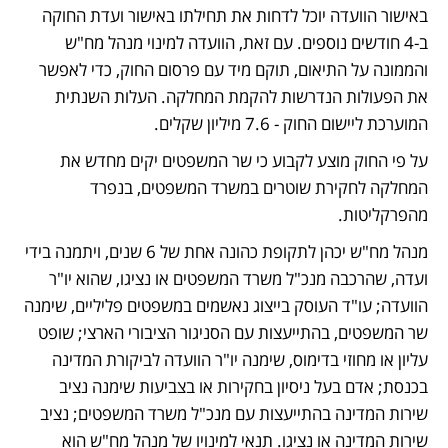
באישור הוועדה יוכל לדחות את תחילתו באישור ועדת החוקה 
ב-4 חודשים נוספים. עם זאת, הוועדה למינוי מנהל מח"ש 
והממונה על התיאום, תוקם מיד עם פרסום החוק, כדי לאפשר 
את הפעולות הנדרשות להקמת המחלקה. העלות השנתית 
המוערכת ליישום החוק - 7.6 מיליון שקלים.  
על פי החוק מוצע לקבוע כי שר המשפטים יקים מחדש את 
המחלקה לחקירת שוטרים במשרד המשפטים, בנפרד 
מהפרקליטות.
מנהל מח"ש יכהן לתקופת כהונה אחת של 6 שנים, ויתמנה בידי 
ועדה, שהרכבה מנכ"ל משרד המשפטים או נציגו, שהוא יו"ר 
הוועדה; עו"ד העוסק בייצוג נאשמים במשפטים פליליים, שימנה 
שר המשפטים, בהתייעצות עם הסניגור הציבורי הארצי; שופט 
עליון או מחוזי בדימוס, שימנה יו"ר הוועדה לביקורת המדינה 
בכנסת; אדם בעל ניסיון בחקירות או בצביעות שימנה נציב 
שירות המדינה בהתייעצות עם מנכ"ל משרד המשפטים; נציב 
שירות המדינה או נציגו. תנאי למינויו של מנהל מח"ש הוא 