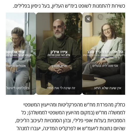
כשירות להתמנות לשופט בימ"ש העליון, בעל ניסיון בפלילים.
אין שעה שלא התעסקתי במשבר - טל אלכסנדרוביץ’ שגב מנהלת משברים תקשורתיים מכל מקום עם ה- Galaxy Z Fold8 Ultra שלה_v
זה שינה לי את החיים: איך עידו איז'ק הופך את הסמארטפון לכלי צילום מקצועי_v
כלכליסט דיגיטל
כחלק מהפרדת מח"ש מהפרקליטות ומהייעוץ המשפטי 
לממשלה מח"ש (במקום מהיועץ המשפטי לממשלה); כל 
הסמכויות בעלות אופי פלילי, ובהן הסמכויות לעיכוב הליכים, 
שהיום נתונות ליועמ"ש או לפרקליט המדינה, יעברו למנהל 