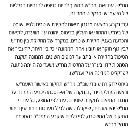
מח"ש. עם זאת, מח"ש תמשיך להיות כפופה להנחיות הכלליות 
של היועמ"ש ופרקליט המדינה. 
עוד נקבע בהצעה מנגנון תיאום לחקירת שוטרים ולפיו, שופט 
של בימ"ש המחוזי או העליון בדימוס, ימונה ע"י הוועדה, לתיאום 
והכרעה בעניין חקירת שוטרים, במקרה של מחלוקת בין מח"ש 
לבין גוף חוקר או תובע אחר. הממונה יוכל בין היתר, להעביר את 
הטיפול בחקירה או בתביעה לגופים השונים. לממונה תוקנה 
הסמכות לדון בערר על החלטות מח"ש (שעד כה הייתה נתונה 
לפרקליט המדינה או ליועמ"ש). 
ביחס לחקירת עובדי שב"כ, מח"ש תחקור באישור היועמ"ש 
וראש המחלקה יחד, ובמקרה של אי-הסכמה יכריע הממונה על 
מנגנון התיאום לחקירת שוטרים. עוד לפי המוצע, כל עובדי 
מח"ש יהיו אזרחים, שיקבלו גישה לכלל מערכות המודיעין וניהול 
התיקים של המשטרה, לפי כללים שיקבע המפכ"ל בהסכמת 
מנהל מח"ש.