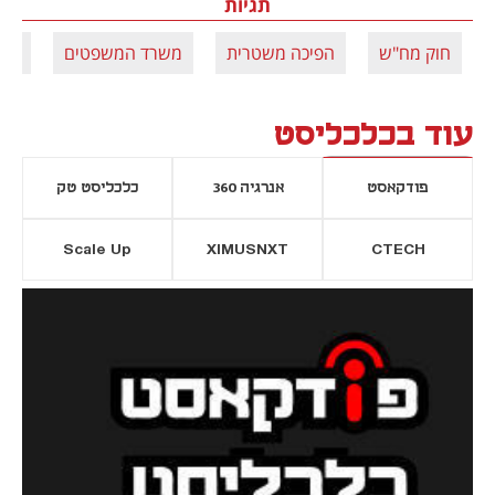
תגיות
חוק מח"ש
הפיכה משטרית
משרד המשפטים
מח
עוד בכלכליסט
פודקאסט
אנרגיה 360
כלכליסט טק
Scale Up
XIMUSNXT
CTECH
יסייה חדשה
נפתח בכרטיסייה חדשה