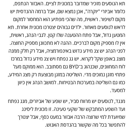
תא הנוסעים מזכיר שמדובר במכונית לציים. האבזור הנתפס, 
כלומר אביזרי "יוקרה", אכן נמצא שם, אבל ברמה ההנדסית יש 
מקום לשיפור. ראשית, מה שהכי מפתיע הוא המחסור למקום 
לראש לנוסעים מאחור. ילדים גבוהים יצטרכו מכונית אחרת. תא 
המטען גדול, אבל פתח ההטענה שלו קטן. לגבי הנהג, ראשית, 
אין לו מספיק מקום לברכיים. ההגה לא מתכוונן מספיק החוצה. 
לפני הנהג יש צג מידע גדוש באינפורמציה, אבל רק חלק ממנה 
מוצג באופן שקל לקרוא. יש גג נפתח ויש צג מידע גדול במרכז 
לוח המחוונים, שכנהוג ב־BYD גם מסתובב. הוא ממוקם מעל 
פתחי מזגן נמוכים מדי. השליטה במזגן מבוצעת רק מצג המידע, 
כמו גם השליטה במערכות הבטיחות. למושב הנהג אין כיוון 
למסעד. 
מנגד, לנוסעים יש מרווח סביר, יש שפע של אביזרים, מגג נפתח 
ועד השפע המתבקש של שקעי טעינה. זו מכונית ליסינג 
שמיועדת למי שרוצה הרבה אבזור במעט כסף, אבל יצטרך 
להתפשר בכל מה שקשור בהנדסת האנוש.