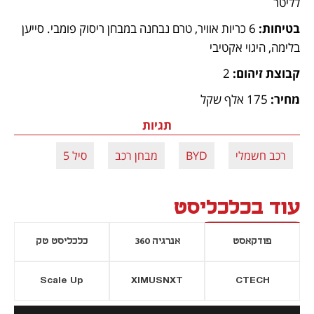
לליטר
בטיחות:
 6 כריות אוויר, טרם נבחנה במבחן ריסוק פומבי. סייען 
בלימה, היגוי אקטיבי
קבוצת זיהום:
 2   
מחיר:
 175 אלף שקל
תגיות
רכב חשמלי
BYD
מבחן רכב
סיל 5
עוד בכלכליסט
פודקאסט
אנרגיה 360
כלכליסט טק
Scale Up
XIMUSNXT
CTECH
יסייה חדשה
נפתח בכרטיסייה חדשה