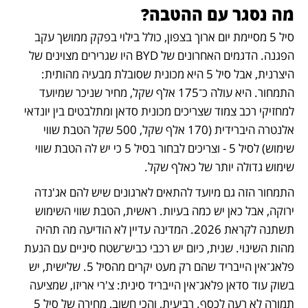
מה נסגר עם ההטבה?
סיל 5 מסיימת יום ארוך בצפון, כולל בילוי בפקק ממושך עקב 
הפגנה. הדגמים האחרונים של BYD היו שגרירים מצוינים של 
היצרנית, אבל סיל 5 היא מכונית שסובלת מבעיה מהותית: 
התמחור. היא עולה כ־175 אלף שקל, מחיר שניכר שמיועד 
למחזיקי רכב צמוד שצריכים מכונית סדאן ומתלבטים בין יונדאי 
אלנטרה היברידית (170 אלף שקל, 500 שקל הטבת שווי 
שימוש) לסיל 5 - וצריכים לבחור בסיל 5 כי יש לה הטבת שווי 
שימוש גדולה יותר של כאלף שקל. 
התמחור הזה גם מיועד להתאים לארגונים שיש להם אג'נדה 
ירוקה, אבל כאן יש כמה בעיות. ראשית, הטבת שווי השימוש 
תשתנה לקראת 2026. המדינה עדיין לא הודיעה מה תהיה 
מהות השינוי. שנית, כיום יש רכבי כביש־שטח סיניים עם הנעת 
פלאג־אין הייבריד שהם רק מעט יקרים מהסיל 5. שלישית, יש 
בשוק עוד סדאן פלאג־אין הייבריד סינית: צ'רי אריזו, שמציעה 
תמורה לא רעה לכסף. רביעית, והכי חשוב, מחירה של סיל 5  