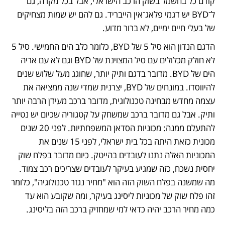
קודם כל בחשמל בשוק הרכב הישראלי, אבל בכל מקרה, גם 
ל־BYD יש דגמי פלאג־אין הייבריד. גם להם יש שמות מצחיקים 
של בעלי חיים ימיים, לא ברור מדוע.
הדגם הנדון הוא סיל 5 של BYD, כלומר כלב הים החמישי. סיל 5 
לא חולק מכלולים עם סיל המצוינת של BYD וגם לא עם אריה 
הים של BYD. מדובר בדגם ותיק יותר, שחוגג מעל שלוש שנים 
להיווסדו. במונחים של BYD, יצרנית שמדי שנה ממציאה את 
עצמה מחדש מבחינה טכנולוגית, מדובר ברכב מעידן הרבה יותר 
ותיק. אבל גם מדובר ברכב שמשחק על קטגוריה שכיום יש נטייה 
להתעלם ממנה: מכוניות הסדאן המשפחתיות. לפני 20 שנים 
מכונית כזאת היתה בכל בית ישראלי, לפני 15 שנים את 
המכוניות האלה נתנו לעובדים בהייטק. כיום מדובר בפלח שוק 
יחסית נשכח, כזה שמגיע בעיקר לעובדים שצריכים רכב צמוד. 
מה שמשנה בפלח השוק הזה הוא "מחיר נגזר טכנולוגיה", כלומר 
זהו פלח שוק של מכוניות ליסינג בעיקר, ומה שקובע הוא עד 
כמה מחיר הרכב יהיה כדאי למי שמחזיק ברכב הזה בליסינג.  