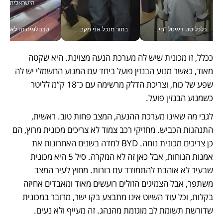
בתור מנכל אני מקבל מאות החלטות ביום, וה- Galaxy Z Fold8 Ultra עוזר לי לחתוך אותן מהר יותר_v
טכנולוגיה זה לא רק בהייטק: גם תעשיית המזון הישראלית מאמצת כלי AI, אוטומציה וניתוח דאטה בזמן אמת
ככלל, זו מכונית שיש לה מערכת הנעה מצוינת. היא שקטה 
מאוד, כאשר מנוע הבנזין פועל ביחד עם המנוע החשמלי יש לה 
שפע של כוח, וצריכת הדלק מרשימה עם כ־18 ק”מ לליטר 
כשמנוע הבנזין פועל.
לגבי מה שאינו מערכת ההנעה, המצב פחות טוב. ראשית, 
התנהגות הכביש. מחזיקי רכב צמוד לא צריכים מכונית מרוץ, הם 
כן צריכים מכונית נוחה. BYD למדה בשנים האחרונות את 
אמנות הנוחות, אבל כאן זה לא המקרה. סיל 5 היא מכונית 
שבעיר לא אוהבת להתמודד עם בורות. מחוץ לעיר המצב 
משתפר, אבל הצמיגים הזולים רועשים מאוד ומאבדים אחיזה 
בקלות, וכל עוד השיוט אינו מתבצע בקו ישר, מדובר במכונית 
שדורשת תשומת לב מוגזמת מהנהג. זה מעייף ולא נעים.