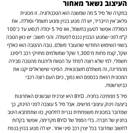
העיצוב נשאר מאחור
במקרה של סיל 5 מה שמשנה הוא הטכנולוגיה. זו מכונית 
פלאג־אין הייבריד, יש לה מנוע בנזין ומנוע חשמלי וסוללה. את 
הסוללה אפשר לטעון בחשמל, ואז סיל 5 יכולה לנסוע עד כ־100 
ק”מ לפני שמנוע הבנזין נכנס לפעולה. והכי חשוב: יש כאן הטבה 
בשווי השימוש החודשי שהעובד משלם. גובה ההטבה הוא כאלף 
שקל, קצת פחות מ־1,300 שקל שמשלמים מחזיקי רכב ליסינג 
חשמלי. למי שלא רוצה לפחד על הטווח וליהנות מהטבה סבירה 
מהמדינה, זה משתלם חשבונאית. הסיכוי שישראלים יקנו את 
המכונית הזאת בכספם הוא נמוך, כיום העם רוצה רכבי 
כביש־שטח.
סיל 5 ממתינה בחניה. BYD היא יצרנית שבשנים האחרונות 
ביצעה זינוק עיצובי מרשים. אבל סיל 5 עוצבה לפני הזינוק, כך 
שמדובר במכונית משפחתית גנרית לחלוטין, כזו שתתחבא היטב 
בחניון של חברה. בלי הסמל של BYD מקדימה, אפשר בקלות 
לחשוב שמדובר בכל יצרן רכב סיני אחר. יש לה מנוע בנזין בנפח 