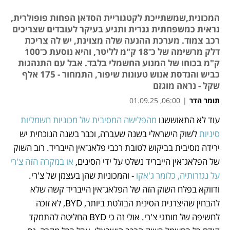
המכונית,שמשתייכת לקטגוריית הסדאן הפחות פופולרית,
נראית כמשפחתית גנרית ותגיע בעיקר לעובדים שצריכים
רכב צמוד. מערכת ההנעה שלה מצוינת, יש לה צריכת
דלק מרשימה של כ־18 ק"מ לליטר, והיא נוסעת כ־100
ק"מ בכוחו של המנוע החשמלי בלבד. אבל עם התנהגות
כביש והנדסת אנוש טעונות שיפור, התמחור - 175 אלף
שקל - נראה מוגזם
תומר הדר
|
06:00, 01.09.25
עוד לא התאוששנו 
מהפלישה המסיבית של מכוניות חשמליות 
נפתח בכרטיסייה חדשה
נפתח בכרטיסייה חדשה
סיניות
 לשוק הישראלי בשנה שעברה, וכבר בשנה הנוכחית יש 
ירידה מסיבית בביקוש לטובת רכבי פלאג־אין הייבריד. רוב השוק 
של הפלאג־אין הייבריד נשלט על ידי הסינים, 
או במקרה הזה צ'רי 
על נגזרותיה, כלומר ג'אקו
 - והמכוניות שהן בעצמן של צ'רי. 
ודווקא בפלח השוק הזה של הפלאג־אין הייבריד קשה שלא 
להבחין שהיצרנית הסינית הבולטת ביותר, BYD, לא זוכה 
לחשיפה של מותגי צ'רי. אולי זה כי BYD החליטה להתמקד 