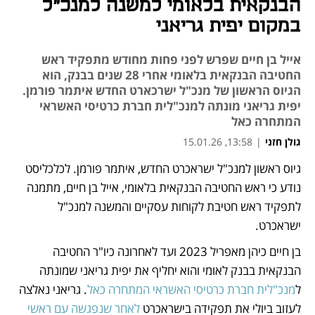
הבנקאית בלאומי למשנה למנכ"ל
במקום יפית גריאני
אייל בן חיים שפרש לפני פחות מחודש מתפקיד ראש
החטיבה הבנקאית בלאומי אחרי 28 שנים בבנק, הוא
הגיוס הראשון של מנכ"ל ישרכארט החדש איתמר פורמן.
יפית גריאני מונתה למנכ"לית חברת כרטיסי האשראי
המתחרה כאל
גולן חזני
|
13:58, 15.01.26
גיוס ראשון למנכ"ל ישראכרט החדש, איתמר פורמן. לכלכליסט 
נפתח בכרטיסייה חדשה
נפתח בכרטיסייה חדשה
נודע כי ראש החטיבה הבנקאית בלאומי, אייל בן חיים, מתמנה 
לתפקיד ראש חטיבת לקוחות עסקיים והמשנה למנכ"ל 
ישראכרט.
בן חיים כיהן מאפריל 2023 ועד לאחרונה כיו"ר החטיבה 
הבנקאית בבנק לאומי והוא יחליף את יפית גריאני שמונתה 
ל
מנכ"לית חברת כרטיסי האשראי המתחרה כאל
. גריאני נאלצה 
לעזוב ביולי את תפקידה בישראכרט 
לאחר שנפגשה עם ראשי 