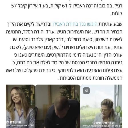
רגיל. בסיבוב זה זכה ראבילו ל-61 קולות, בעוד אלרון קיבל 57 
קולות. 
שבע עתירות 
הוגשו נגד בחירת ראבילו 
ובדרישה לקיים את הליך 
הבחירות מחדש. את העתירות הגישו עו"ד יהודה רסלר, התנועה 
לאיכות השלטון, סיעת כחול לבן, ח"כ קארין אלהרר וסיעת יש 
עתיד, עמותות הישראלים ואחים לנשק (עם יאיא פינק), לשכת 
עורכי הדין וח"כ נעמה לזימי מהדמוקרטים. העותרים טענו כי 
ניתנה הנחיה לחברי הכנסת של הליכוד לצלם את בחירתם, כי 
עצם צילום ההצבעה הוא בלתי חוקי וכי בחירת פרקליטו של ראש 
הממשלה חורגת ממתחם הסבירות.