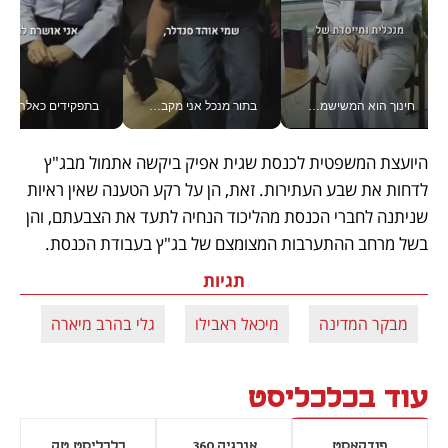
חינוך הוא המשישמה של החיים שלי - V
בתור מנכל אני מקבל מאות החלטות ביום, וה- Galaxy Z Fold8 Ultra עוזר לי לחתוך אותן מהר יותר_v
בתפקידים כאלה אי אפשר לח
היועצת המשפטית לכנסת שגית אפיק ביקשה אתמול מבג"ץ 
לדחות את שבע העתירות. זאת, הן על רקע הטענה שאין ראיות 
שניתנה לחברי הכנסת מהליכוד הנחיה לתעד את הצבעתם, והן 
בשל מרחב ההתערבות המצומצם של בג"ץ בעבודת הכנסת.
תגיות
מבקר המדינה
מיכאל ראבילו
גלי בהרב מיארה
עוד בכלכליסט
פודקאסט
אנרגיה 360
כלכליסט טק