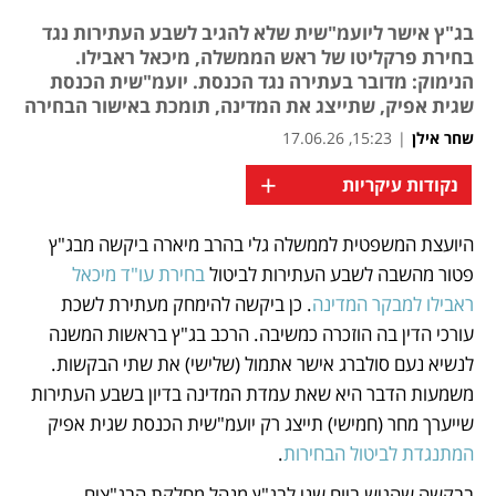
בג"ץ אישר ליועמ"שית שלא להגיב לשבע העתירות נגד
בחירת פרקליטו של ראש הממשלה, מיכאל ראבילו.
הנימוק: מדובר בעתירה נגד הכנסת. יועמ"שית הכנסת
שגית אפיק, שתייצג את המדינה, תומכת באישור הבחירה
שחר אילן
|
15:23, 17.06.26
+
נקודות עיקריות
היועצת המשפטית לממשלה גלי בהרב מיארה ביקשה מבג"ץ 
נפתח בכרטיסייה חדשה
נפתח בכרטיסייה חדשה
נפתח בכרטיסייה חדשה
פטור מהשבה לשבע העתירות לביטול 
בחירת עו"ד מיכאל 
ראבילו למבקר המדינה
. כן ביקשה להימחק מעתירת לשכת 
עורכי הדין בה הוזכרה כמשיבה. הרכב בג"ץ בראשות המשנה 
לנשיא נעם סולברג אישר אתמול (שלישי) את שתי הבקשות. 
משמעות הדבר היא שאת עמדת המדינה בדיון בשבע העתירות 
שייערך מחר (חמישי) תייצג רק יועמ"שית הכנסת שגית אפיק 
המתנגדת לביטול הבחירות
. 
בבקשה שהגיש ביום שני לבג"ץ מנהל מחלקת הבג"צים 