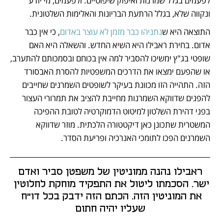
לפעמים בגלל שמרנות ואיפוק שיפוטיים. ולפעמים, מי יודע 
ונקווה שלא, בגלל הרתעת הבריונות והאלימות השלטונית.
התוצאה היא ש
נתניהו כבר מזמן לא עוצר באדום
, כי אין כבר 
אדום. בחירת ראבילו היא השיא החדש. והשאלה היא האם 
שופטי בג"ץ ימשיכו להסביר למה אין בכוחם ובסמכותם להתערב, 
או שהפעם ימצאו את הדרכים המשפטיות להסרת האבסורד 
הזה. התהייה הזו מכוונת בעיקר לשופטים השמרנים שחייבים 
להפנים שדווקא השמרנות מחייבת להציב את תמרורי העצור 
בפני דהירת השלטון למיטוט הדמוקרטיה לטובת ההפיכה 
המשטרית שתכונן כאן דיקטטורה הלכתית. מוזר שדווקא 
השמרנים הפכו לתומכי האנרכיה ופריעת הסדר. 
 ראבילו נהנה ממוניטין של משפטן סביר ואדם 
ישר. הסכמתו ליטול את התפקיד מוחקת לחלוטין 
את המוניטין הזה. הכתם הזה ידבק בכל דו"ח 
שעליו יהיה חתום