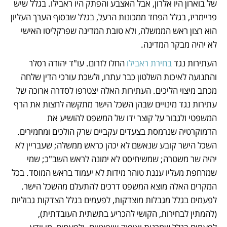
של בוארון היו אלרון, אבל האצבע והפתק היו ראבילו. בגלל שיש 
פריימריז, בגלל הפחד ממכונות הרעל, בגלל שבסוף הערך העליון 
הוא רצון ראש הממשלה, ולא טובת המדינה שפרקליטו האישי 
לא יהיה מבקר המדינה.
העתירות נגד 
בחירת ראבילו 
החלו לזרום. עו"ד יהודה רסלר 
והתנועה לאיכות השלטון כבר עתרו, ולשכת עורכי הדין שלחה 
מכתב מיצוי הליכים. העתירות האלה יצטרפו לסדרה ארוכה של 
עתירות נגד מינויים שבהן השכל הישר מתקשה לחצות את הרף 
המשפטי ולגבור על קוצר ידו של המשפט להושיע את 
הדמוקרטיה שנרמסת בצעדים עקביים שרק הולכים ומחמירים. 
השכל הישר קובע שנאשם לא יכהן כראש ממשלה; שעבריין לא 
יהיה שר משטרה; שמשיחיסט לא ימונה לראש השב"כ; שמי 
שמרחפת מעליו עננת טוהר מידות לא יעמוד בראש המוסד. בכל 
המקרים האלה מוצא המשפט דרכים להתעלם מהשכל הישר. 
לפעמים בגלל מגבלות מוצדקות, לפעמים בגלל הצדקות גבוליות 
(להמתין לבחירות, הקושי להכריע בתשתית העובדתית), 