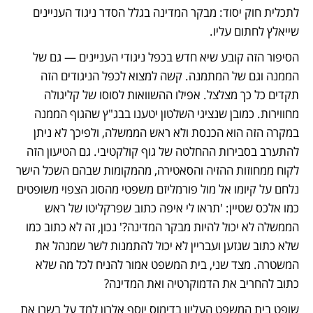
לתכלית חוק יסוד: מבקר המדינה בגלל הסדר ניגוד העניינים 
שייאלץ לחתום עליו.
הסיפור הזה קובע שיא חדש בכפל ניגודי העניינים — גם של 
הממנה וגם של המתמנה. קשה למצוא לכפל הניגודים הזה 
תקדים כל כך מצלצל. אפילו ההשוואות לסוסו של קליגולה 
מחווירות. כמובן שנציגי השלטון יטענו בבג"ץ שהגוף הממנה 
במקרה הזה הוא הכנסת ולא ראש הממשלה, ולפיכך לא ניתן 
להתערב בסבירות ההחלטה של גוף קולקטיבי. גם הטיעון הזה 
לקוח ממחוזות ההזיה והסאטירה, מהמקומות שבהם השכל הישר 
נלחם על קיומו אל מול פורמליזם משפטי מהסוג הצפוי משופטים 
כמו אלכס שטיין: 'תראו לי איפה כתוב שפרקליטו של ראש 
הממשלה לא יכול להיות מבקר המדינה?' נכון, זה לא כתוב כמו 
שלא כתוב שגזען ועבריין לא יכול להתמנות לשר שמנהל את 
המשטרה. מצד שני, בית המשפט אמור להניח לכל מה שלא 
כתוב להחריב את הדמוקרטיה ואת המדינה?
שופט בית המשפט העליון בדימוס יוסף אלרון למד על בשרו את 