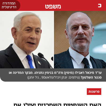
המהדורה
משפט
הדיגיטלית
עו"ד מיכאל ראבילו (מימין) ורה"מ בנימין נתניהו. מבקר המדינה או
סנגור השלטון?
(צילומים: יונתן זינדל/פלאש90 , גיל יוחנן)
פרשנות
האם השופטים השמרנים יצילו את