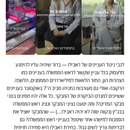
כלכליסט דיגיטל "חינוך הוא המשימה של החיים שלי"_v
בתפקידים כאלה אי אפשר לחכות: אושרת לוי מניעה השקעות ענק מהטלפון_v
טכנולוגיה זה לא רק בהייטק: גם תעשיי
לגבי ניגוד העניינים של ראבילו — ברור שיהיה עליו להימנע 
מלעסוק בכל עניין שקשור לראש הממשלה בעניינים כמו 
הצהרות הון, החזר הלוואות למיליארדרים המממנים, הלשכה 
הרקובה ואולי גם מעורבות נתניהו סביב ה־7 באוקטובר בעניינים 
ששייכים למנדט הביקורת של המבקר. כל אלה יהיו חסינים בפני 
מבקר המדינה? ומה יטענו נציגי המבקר ונציג ראש הממשלה 
בבג"ץ (נקווה שזה לא יהיה ראבילו...) — שהמבקר יאציל את 
הסמכות למישהו אחר שיטפל בענייני ראש הממשלה? גם 
לבדיחות צריך לשים גבול. בחירת ראבילו היא סתירה חזיתית 