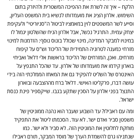
הלקח – איך זה לשרת את ההפיכה המשטרית ולהיזרק בתום 
השימוש. אלרון הציג את מועמדותו לנשיא בית המשפט העליון, 
וסייע לשר המשפטים לוין במאמציו לביטול ה"סניוריטי" ולעקיפת 
יצחק עמית. התרגיל נכשל, אבל אלרון הניח שהשלטון יגמול לו 
במינויו למבקר המדינה, מינוי שכולל בונוס נוסף: הזדמנות למינוי 
מזרחי כמענה לטרוניה התמידית של הליכוד וש"ס על קיפוח 
מזרחים. ואכן, המזרחים של הליכוד בראשות אלי דלאל ואביחי 
בוארון קידמו את מועמדותו של אלרון. עד שהכל התנפץ על 
האינטרס של השליט להפקיד גם את המאחז הממלכתי הזה בידי 
עושה דברו, פרקליטו האישי. דלאל ברח מההצבעה ובוארון 
התנצל בפני אלרון על הסכין שתקע בגבו. שייקספיר פינת כנסת 
ישראל.
ומה עם ראבילו? עד השבוע שעבר הוא נהנה ממוניטין של 
משפטן סביר ואדם ישר. לא עוד. הסכמתו ליטול את התפקיד 
מוחקת לחלוטין את המוניטין הזה. לא סביר ולא ישר. כמו 
שנתניהו גרם להשמדת הערך של מוסד המבקר, תורם ראבילו 