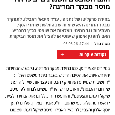
מוסד מבקר המדינה?
בחירת פרקליטו של נתניהו, עו"ד מיכאל ראבילו, לתפקיד
מבקר המדינה היא שיא חדש בהחלשת שומרי הסף.
העתירות נגד המינוי מאלצות את שופטי בג"ץ להכריע
האם להפגין איפוק שיפוטי או להציל את מוסד הביקורת
משה גורלי
|
17:44, 06.06.26
+
נקודות עיקריות
במקרים יוצאי דופן, כמו בחירת מבקר המדינה, נקבע שהבחירות 
נפתח בכרטיסייה חדשה
נפתח בכרטיסייה חדשה
יהיו חשאיות. את הסיבה הדגיש בעבר בית המשפט העליון: 
"החשיבות שמייחס המחוקק להבטחת עצמאות שיקול הדעת 
של חברי הכנסת". וזאת, כדי שיהיו "חופשיים לבחור לפי מיטב 
שיקול דעתם ומצפונם". והחופש הזה כולל גם את הבחירה לציית 
לראש הממשלה, כפי שהסביר ח"כ אביחי בוארון, שלחם למען 
יוסף אלרון והצביע למיכאל ראבילו. מיטב שיקול דעתו ומצפונו 