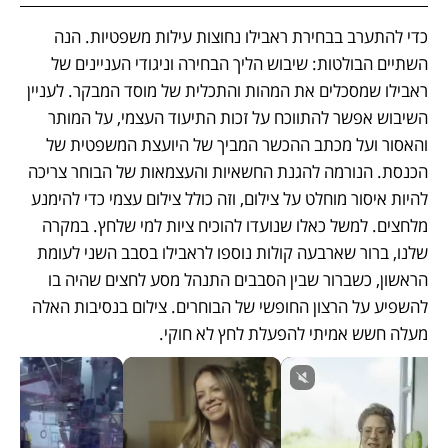
כדי להתערב בבחירת ראבילו נחוצות עילות משפטיות. הנה 
השתיים הבולטות: שיבוש הליך הבחירה וניגודי העניינים של 
ראבילו שמסכלים את המהות והתכלית של מוסד המבקר. לעניין 
השיבוש אפשר להתווכח על זכות התיעוד העצמי, על המותר 
והאסור ועל מכתב ההכשר המביך של היועצת המשפטית של 
הכנסת. הנורמה להגנת החשאיות והעצמאות של הבוחר צריכה 
להיות איסור מוחלט על צילום, וזה כולל צילום עצמי כדי להימנע 
מלחצים. למשל כאלו שנועדו להוכיח ציות למי שלחץ. במקרה 
שלנו, ברור שארבעה קולות נוספו לראבילו בסבב השני לעומת 
הראשון, כשברור שבין הסבבים התנהל מסע לחצים שהיה בו 
להשפיע על הרצון החופשי של הבוחרים. צילום בנסיבות האלה 
מעלה חשש אמיתי להפעלת לחץ לא חוקי.