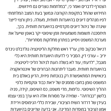
הצטרף לדברים ואמר כי, "במלחמות נוצרים גם חידושים. 
החידוש שהחל בתקופת הקורונה ונמשך בעת המצב המלחמתי 
לפיו מנהלים דיונים בהיוועדות חזותית, מעולה. ניתן ורצוי לייצר 
שיגרה של ניהול דיונים מקדמיים בהיוועדות חזותית. בכך, 
תיחסכנה תשומות משמעויות וזמן שיפוטי יקר באופן שייעל את 
מערכת המשפט ויסייע בפתרון מחלוקות מסחריות".
דניאל טבקוב סדן, עו"ד ראש מחלקת הליטיגציה גולדבלט גינדס 
יריב – עורכי דין, הסביר כי לדעתו היוועדות חזותית היא כלי 
מוגבל, "לדעתי, עוד לא בשלה העת לניהול הליכי ליטיגציה 
בהיוועדות חזותית. מעבר ליתרונות הברורים של אינטראקציה 
בינאישית המתאפשרת רק בנוכחות פיזית, הדיון באולם בית 
המשפט טומן בחובו סממנים של יראת כבוד וטקסיות כלפי 
ההליך השיפוטי. גלימות, מדי משפט, כס השיפוט, קידה, פניה 
בלשון "כבודו/ה" - שמירה על מסורות אלה היא ערך בפני עצמו 
בעידן של דרדור השיח הציבורי, שבירת כללי הנימוסים וירידת 
אמון הציבור במוסדות המדינה. אני בדעה שדיונים בהיוועדות 