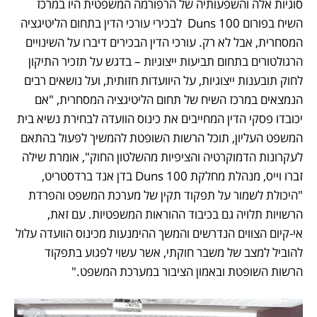
סוגיות אלה והשפעותיה של הרפורמה המשפטית היו במרכז 
השיח בפורום Duns 100  לבכירי עורכי הדין בתחום הליטיגציה 
המסחרית, אבל לא רק. עורכי הדין הבכירים דיברו על השינויים 
הרגולטורים בתחום תביעות ייצוגיות – בדגש על תזכיר התיקון 
לחוק תובענות ייצוגיות, על היוועדות חזותית, ועל נושאים רבים 
הנמצאים במרכז השיח של תחום הליטיגציה המסחרית, "אם 
יכובדו פסקי הדין המחייבים את כינוס הוועדה לבחירת נשיא בית 
המשפט העליון, תוכל הרשות השופטת להמשיך לפעול בהתאם 
לעקרונות הדמוקרטיה והציפיות מהשלטון החוק", אומרת שילה 
זברו וייס, מנהלת מחלקת Duns 100 בדן אנד ברדסטריט, 
"היכולת לשמור על תפקוד תקין של מערכת המשפט והפרדת 
הרשויות תלויה גם בכיבוד ההוראות המשפטיות. עם זאת, 
אי-קיום הצווים הנדרשים והמשך ההימנעות מכינוס הוועדה עלול 
להוביל למצב של משבר חוקתי, אשר עשוי לפגוע בתפקוד 
הרשות השופטת ובאמון הציבור במערכת המשפט."