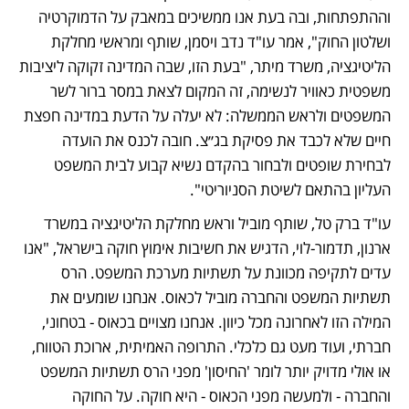
וההתפתחות, ובה בעת אנו ממשיכים במאבק על הדמוקרטיה 
ושלטון החוק", אמר עו"ד נדב ויסמן, שותף ומראשי מחלקת 
הליטיגציה, משרד מיתר, "בעת הזו, שבה המדינה זקוקה ליציבות 
משפטית כאוויר לנשימה, זה המקום לצאת במסר ברור לשר 
המשפטים ולראש הממשלה: לא יעלה על הדעת במדינה חפצת 
חיים שלא לכבד את פסיקת בג״צ. חובה לכנס את הועדה 
לבחירת שופטים ולבחור בהקדם נשיא קבוע לבית המשפט 
העליון בהתאם לשיטת הסניוריטי".
עו"ד ברק טל, שותף מוביל וראש מחלקת הליטיגציה במשרד 
ארנון, תדמור-לוי, הדגיש את חשיבות אימוץ חוקה בישראל, "אנו 
עדים לתקיפה מכוונת על תשתיות מערכת המשפט. הרס 
תשתיות המשפט והחברה מוביל לכאוס. אנחנו שומעים את 
המילה הזו לאחרונה מכל כיוון. אנחנו מצויים בכאוס - בטחוני, 
חברתי, ועוד מעט גם כלכלי. התרופה האמיתית, ארוכת הטווח, 
או אולי מדויק יותר לומר 'החיסון' מפני הרס תשתיות המשפט 
והחברה - ולמעשה מפני הכאוס - היא חוקה. על החוקה 