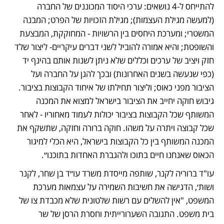
להתייחס ל-4 נושאים: ערכי היסוד המכוננים של החברה 
(למעשה מגילת העצמות); מגילת הזכויות של הפרט; המבנה 
המשטרי; ומערכת היחסים בין הרשויות - המחוקקת, המבצעת 
והשופטת; והיא אמורה להוביל לשני דברים עיקריים- ליצור שלד 
חזק ויציב של ערכים וכללים שלא ניתן לשנות אותם בהינף יד 
(כפי שנעשה בשנים האחרונות) ובכך להגן על החברה ועל 
הציבור מפני כאוס; וליצור תחילתו של איחוד הקבוצות בציבור. 
גיבוש חוקה יחייב את הציבור בישראל למצוא את המכנה 
המשותף שכל הקבוצות בציבור יכולות לעמוד מאחוריו - לאחר 
שכל קבוצה ויתרה על משהו. חוקה ברורה וחזקה, שתשקף את 
המכנה המשותף בין כל הקבוצות בישראל, היא הכלי למיגור 
הכאוס שאנחנו חיים בתוכו ולהגברת האחדות בתוכנו״.
עו"ד ברוריה לקנר, שותפה מייסדת משרד עו״ד בן שחר, לקנר 
ושות׳, הדגישה את חשיבות השמירה על עצמאות מערכת 
המשפט, "אין להשלים עם רשות שלטונית שלא מכבדת צו של 
בית משפט. התגובה השערורייתית וחסרת הרסן של שר 