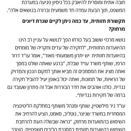
חובה אתית ומוסרית להיאבק בכל ניסיון פגיעה במערכת 
המשפט, תוך הבעת עמדה חד משמעית וברורה בנושאים אלה".
תקשורת חזותית, עד כמה ניתן לקיים שגרת דיונים 
מרחוק?
נושא מרכזי ששוב בעל כורחו הפך לנושא על עניין רב הינו 
ההיוועדות החזותית, "לחקירה של עדים וחקריה של מומחים 
בהיוועדות חזותית  יש יתרון משמעותי מאוד", אומר עו"ד דרור 
הרפז, שותף משרד עו״ד שבלת, "ברגע שאתה שולט במסך 
ואתה מציג את המסמכים זה מביא אותך למקום הנכון והמדויק 
של הראיות, של תמונות, ואתה יכול באופן יעיל להוביל חקירה 
נגדית. כולנו אוהבים את חדר הבוררות אבל זה פתרון שעובד גם 
ברמה של חקירות נגדיות״.
עו"ד ניר מילשטיין, שותף ומנהל משותף במחלקת הליטיגציה 
המסחרית במשרד שניצר, גוטליב, סאמט, הציע להרחיב את 
השימוש בהתוועדות מרחוק, "נראה שבשלה העת להרחבת 
השימוש בהיוועדות חזותית במסגרת הליכים משפטיים. הצורך 