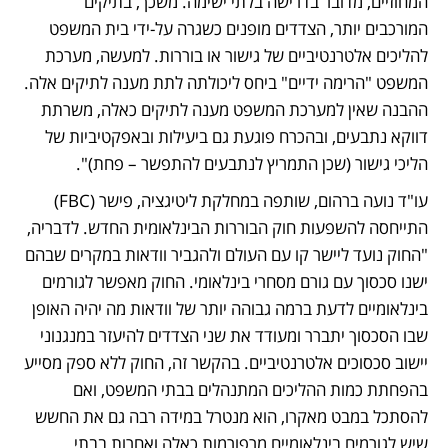
המחוזיים, מדובר בדרישה בלתי ישימה. משכך, בתיקים 
המורכבים יותר, הצדדים מופנים כשגרה על-ידי בית המשפט 
להליכים אלטרנטיביים של גישור או בוררות. למעשה, מערכת 
המשפט "הרימה ידיים" ביחס ליכולתה לתת מענה לתיקים אלה. 
ההבנה שאין למערכת המשפט מענה לתיקים כאלה, משרתת 
דווקא נתבעים, ובהכרח פוגעת גם ביעילות ובאפקטיביות של 
הליכי גישור (שכן התמריץ לנתבעים להתפשר – פחת)".
עו"ד נועה ברהום, שותפה במחלקת ליטיגציה, פישר (FBC) 
התייחסה להשפעות חוק הבוררות הבינלאומית החדש. לדבריה, 
"החוק נועד ליישר קו עם העולם ולהגביר וודאות במקרים שבהם 
ישנו סכסוך עם גורם מסחרי בינלאומי. החוק מאפשר לגורמים 
בינלאומיים לדעת ברמה גבוהה יותר של וודאות מה יהיה האופן 
שבו הסכסוך יתברר ומעודד את שני הצדדים להיעזר במנגנוני 
יישוב סכסוכים אלטרנטיביים. בהקשר זה, החוק ללא ספק מסייע 
בהפחתת כמות ההליכים המתנהלים בבתי המשפט, ואם 
להסתכל במבט מאקרו, הוא מנטרל במידה רבה גם את החשש 
שיש לגורמים בינלאומיים מרפורמות כאלה ואחרות בבתי 