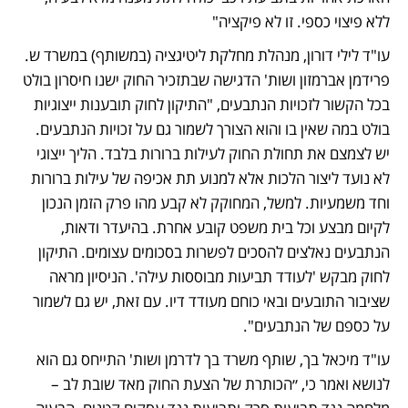
ללא פיצוי כספי. זו לא פיקציה"
עו"ד לילי דורון, מנהלת מחלקת ליטיגציה (במשותף) במשרד ש. 
פרידמן אברמזון ושות' הדגישה שבתזכיר החוק ישנו חיסרון בולט 
בכל הקשור לזכויות הנתבעים, "התיקון לחוק תובענות ייצוגיות 
בולט במה שאין בו והוא הצורך לשמור גם על זכויות הנתבעים. 
יש לצמצם את תחולת החוק לעילות ברורות בלבד. הליך ייצוגי 
לא נועד ליצור הלכות אלא למנוע תת אכיפה של עילות ברורות 
וחד משמעיות. למשל, המחוקק לא קבע מהו פרק הזמן הנכון 
לקיום מבצע וכל בית משפט קובע אחרת. בהיעדר ודאות, 
הנתבעים נאלצים להסכים לפשרות בסכומים עצומים. התיקון 
לחוק מבקש 'לעודד תביעות מבוססות עילה'. הניסיון מראה 
שציבור התובעים ובאי כוחם מעודד דיו. עם זאת, יש גם לשמור 
על כספם של הנתבעים".
עו"ד מיכאל בך, שותף משרד בך לדרמן ושות' התייחס גם הוא 
לנושא ואמר כי, ״הכותרת של הצעת החוק מאד שובת לב – 