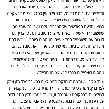
האחרון שמעניין אותי הוא איזה פתק השופט שם בקלפי. הרוב 
המכריע של התיקים שהעליון דן בהם הם ערעורים אזרחיים 
ופליליים ועתירות ׳רגילות׳, ובכל אלה אין כל רלוונטיות להשקפה 
הפוליטית של השופט. כשם שכאשר אני צריך לעבור ניתוח 
רפואי, הדעה הפוליטית של המנתח אינה מעניינת אותי ומה 
שחשוב לי הוא שיהיה בעל המקצוע הטוב ביותר, כך צריך גם 
למנות את השופטים המקצועיים והמנוסים ביותר, שיידעו לתת 
את השירות הטוב ביותר. מי שיודע להעריך זאת טוב מכל הם 
השופטים המכהנים בבית המשפט העליון, שקוראים את פסקי 
הדין של השופטים המחוזיים ויודעים הכי טוב מהם הכישורים 
הנדרשים לתפקיד. לדעתי, יש לתת עדיפות ברורה לשופטים 
מנוסים ומצטיינים בבתי המשפט המחוזיים״.
עו"ד טל רון, שותפה במחלקת הליטיגציה במשרד פרל כהן צדק 
לצר ברץ, אמרה כי על עורכי הדין להפריד בין סוגיות מקצועיות 
לפוליטיות, "בתקופה מאתגרת זו, משרדי עורכי הדין מתמודדים 
עם דילמות מורכבות בנוגע להצטרפות למאבקים הציבוריים 
המתרחשים במדינה, כגון החזרת החטופים, הניסיון להפיכה 