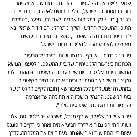
שנועד לייצר את הפלטפורמה לאותם גורמים שיבואו ויקיימו 
בוררות מסחרית בישראל, בכללים דומים לאלה בהם מתדיינים 
בלונדון, בניו-יורק ובמקומות אחרים. לעת הזו, ולצערי, "המזרח 
התיכון המשפטי" החדש - הולך ומתרחק; והבידוד הישראלי בא 
לידי ביטוי גם בזירה המשפטית, כאשר גורמים זרים עושים 
מאמצים להימנע מלנהל הליכי בוררות בישראל."
עו"ד טל בננסון - שותף - בננסון ושות', דיבר על הבעיות 
הכרוכות בערעור הלגיטימיות של בית המשפט, " לטעמי, הנושא 
החשוב ביותר על סדר היום של מערכת המשפט הוא ההתנהלות 
הקיצונית של השר הממונה וביחד איתו הגורמים הקיצוניים 
בממשלה שמשדרים לכל הציבור שאין חובה לקיים החלטות של 
בית המשפט. התנהלות שכזו היא תחילתה של אנרכיה 
והתפוררות המערכת השיפוטית כולה".
עו"ד אייל בר-אליעזר, שותף מנהל, משרד עו״ד בלטר, גוט, אלוני 
ושות’ התייחס גם הוא לזירה הבינלאומית ואמר כי, "קיים דיסוננס 
עצום בין התחושות ואיך שאנחנו כעם חווים את המלחמה, לדרך 