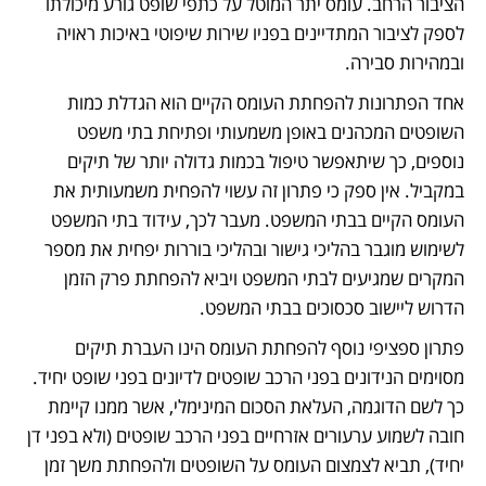
הציבור הרחב. עומס יתר המוטל על כתפי שופט גורע מיכולתו 
לספק לציבור המתדיינים בפניו שירות שיפוטי באיכות ראויה 
ובמהירות סבירה. 
אחד הפתרונות להפחתת העומס הקיים הוא הגדלת כמות 
השופטים המכהנים באופן משמעותי ופתיחת בתי משפט 
נוספים, כך שיתאפשר טיפול בכמות גדולה יותר של תיקים 
במקביל. אין ספק כי פתרון זה עשוי להפחית משמעותית את 
העומס הקיים בבתי המשפט. מעבר לכך, עידוד בתי המשפט 
לשימוש מוגבר בהליכי גישור ובהליכי בוררות יפחית את מספר 
המקרים שמגיעים לבתי המשפט ויביא להפחתת פרק הזמן 
הדרוש ליישוב סכסוכים בבתי המשפט.   
פתרון ספציפי נוסף להפחתת העומס הינו העברת תיקים 
מסוימים הנידונים בפני הרכב שופטים לדיונים בפני שופט יחיד. 
כך לשם הדוגמה, העלאת הסכום המינימלי, אשר ממנו קיימת 
חובה לשמוע ערעורים אזרחיים בפני הרכב שופטים (ולא בפני דן 
יחיד), תביא לצמצום העומס על השופטים ולהפחתת משך זמן 