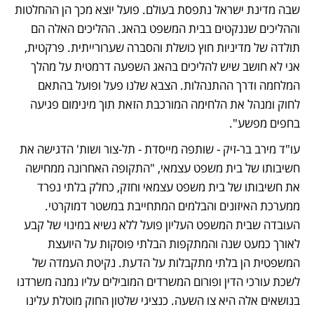
שבה מדינת ישראל נתפסת בעולם. פועל יוצא מכך הן ההחלטות 
וההליכים שננקטים בבית המשפט בהאג. ההליכים האלה הם 
תולדה של מדיניות חוץ כושלת והסברה שערורייתית. פרקטית, 
אני לא חושב שיש להליכים בהאג השפעה דרמטית על מהלך 
המלחמה ודרך ההתנהלות. הצבא שלנו פעל ופועל בהתאם 
לחוק ומנהל את הלחימה המורכבת הזאת תוך מינימום פגיעה 
בחפים מפשע".
עו"ד מירב בר-זיק - שותפה מייסדת - תל-צור ושות' הדגישה את 
חשיבותו של בית משפט עצמאי, "התקופה האחרונה ממחישה 
את חשיבותו של בית משפט עצמאי וחזק, כחלק בלתי נפרד 
ממערכת האיזונים והבלמים המתחייבת במשטר דמוקרטי. 
העובדה שבית המשפט העליון פועל ללא נשיא במינוי של קבע 
לאורך כמעט שנה והמתקפות הבלתי פוסקות על היועצת 
המשפטית הן בלתי מתקבלות על הדעת. נקיטת העמדה של 
לשכת עורכי הדין ופורום המשרדים המובילים עליו נמנה משרדנו 
בנושאים אלה היא צו השעה. כנציגי שלטון החוק מוטלת עלינו 