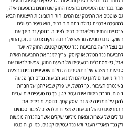
מלחמה נגד תביעות סרק ותביעות נגד עסקים קטנים. הבעיה 
שבד בבד עם הסעיפים בהצעת החוק שנלחמים בתופעות אלה, 
גם שופכים את התינוק עם המים. חוק התובענות הייצוגיות הביא 
למהפכה צרכנית גדולה בתחומים רבים, הוא טיפל בכשלים 
צרכניים והחזיר מיליארדים רבים לציבור. בנוסף, זה חינך את 
השוק, וגרם למניעה מראש של הרבה נזקים צרכניים. וכן, החוק 
גם נוצל לרעה בתביעות נגד עסקים קטנים. החוק לא יועד 
לתביעות נגד מכולת או קיוסק. צריך למגר את התביעות האלה. 
אבל, כשמסתכלים בסעיפים של הצעת החוק, אפשר לראות את 
טביעות האצבע של התאגידים הגדולים שסעיפים רבים בהצעת 
החוק מיועדים להגן עליהם ולמנוע תביעות נגדם תוך פגיעה 
באינטרס הציבורי. כך למשל, יש פרק שבא להגן על חברות 
ביטוח. חברת ביטוח אינה עסק קטן. כך גם סעיפים שמיועדים 
להגן על המדינה שאינה ׳עסק קטן׳. בנוסף, מורידים את 
התמריצים לניהול תביעות שמצליחות להשיב לציבור סכומים 
גדולים של עשרות ומאות מיליוני שקלים אשר בהגדרה מוגשות 
רק נגד תאגידי הענק ולא נגד עסקים קטנים. כמו כן, הוכנסו 