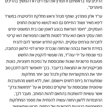
הליכים עוד בראשיתם ולתמרץ את הצדדים לא להמשיך בהליכים 
מיותרים".
עו"ד אלון פומרנץ, שותף מנהל וראש מחלקת הליטיגציה במשרד 
ליפא מאיר ושות' התייחס גם הוא לנושא פרשנות החוזים 
העסקיים, "חוסר הוודאות בנוגע לאופן שבו בית המשפט יפרש 
חוזה עסקי והאם הוא עלול לסטות מלשונו המפורשת הוא קריטי 
לחברות וגורמים עסקיים. התיקון החדש יאפשר להם להניח 
במידת וודאות גבוהה שהחוזה שנכרת יפורש לפי הלשון הכתובה, 
כפי שנוסח על ידי עוה"ד, מה שעשוי להקטין את החשש 
מטענות פרשניות שונות שמבוססות על נסיבות חיצוניות, כוונות 
סובייקטיביות או המצאות בדיעבד. בכך יתאפשר להם לתכנן טוב 
יותר את ההתקשרויות שלהן ולנהל טוב יותר מחלוקות 
שמתעוררות ביחס לחוזים ויישומם. זאת, ללא חשש מהתערבות 
שיפוטית שמבוססת על שיקולים נוספים או על "תחושות צדק" 
אשר עשויות להשתנות בהתאם לזהות המותב. מעבר לכך, 
ההיצמדות ללשון החוזה עשויה להפחית את מספר המחלוקות 
המשפטיות הנוגעות לפרשנות של החוזים, מכיוון שיתאפשר 