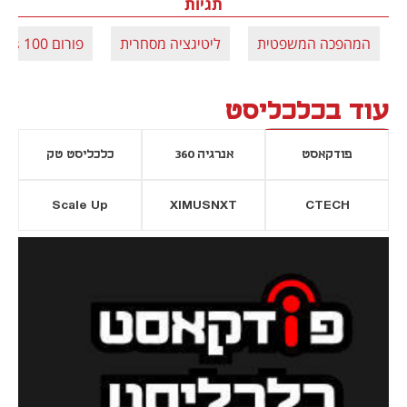
תגיות
המהפכה המשפטית
ליטיגציה מסחרית
פורום Duns 100
עוד בכלכליסט
פודקאסט
אנרגיה 360
כלכליסט טק
Scale Up
XIMUSNXT
CTECH
יסייה חדשה
נפתח בכרטיסייה חדשה