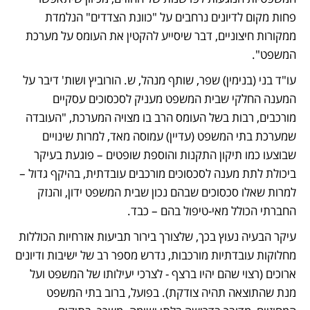
פחות מקום לדיונים נרחבים על "כוונת הצדדים" הנלמדת 
ממקורות חיצוניים, דבר שיסייע להקטין את העומס על מערכת 
המשפט".
עו"ד בני (בנימין) שפר, שותף מנהל, ש. הורוביץ ושות' דיבר על 
המענה החלקי שבית המשפט מעניק לסכסוכים עסקיים 
מורכבים, רבות בשל העומס הרב בו מצויה המערכת, "העובדה 
שמערכת בתי המשפט (עדיין) עמוסה מאד, למרות שינויים 
שבוצעו כמו תיקון התקנות והוספת שופטים – פוגעת בעיקר 
ביכולת לתת מענה לסכסוכים מורכבים עובדתית, בהיקף גדול – 
למרות שאלו סכסוכים שבהם נכון שבית המשפט ידון, והנזק 
החברתי הכולל מאי-טיפול בהם – כבד.
עיקר הבעיה נעוץ בכך, שלצורך בירור תביעות אזרחיות הכוללות 
מחלוקות עובדתיות מורכבות, נדרש מספר רב של ישיבות ודיונים 
ארוכים (רצוי שהם יהיו ברצף - לצרכי יעילותו של המשפט ועל 
מנת שהתוצאה תהיה צודקת). בפועל, ברוב בתי המשפט 