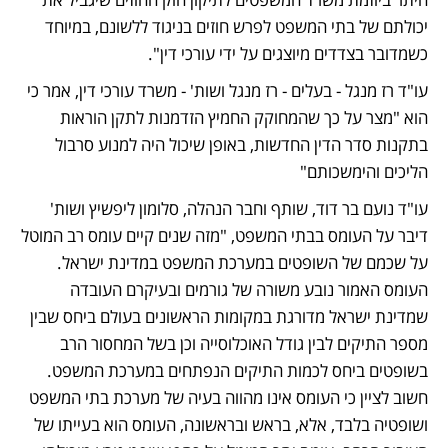
יכולתם של בתי המשפט לפרש חוזים בניגוד ללשונם, במיוחד 
כשמדובר בצדדים מיוצגים על ידי עורכי דין".
עו"ד רז מנגל - בעלים - רז מנגל ושות' - משרד עורכי דין, אמר כי 
הוא "מצר על כך שהמחוקק החמיץ הזדמנות לתקן הוראות 
בתקנות סדר הדין החדשות, באופן שיכול היה למנוע סרבול 
הליכים והימשכותם"
עו"ד נועם בר דוד, שותף וחבר הנהלה, סלומון ליפשיץ ושות' 
דיבר על העומס בבתי המשפט, "מזה שנים קיים עומס רב המוטל 
על שכמם של השופטים במערכת המשפט במדינת ישראל. 
העומס האמור נובע משורה של גורמים ובעיקרם העובדה 
שמדינת ישראל מדורגת במקומות הראשונים בעולם ביחס שבין 
מספר התיקים לבין גודל האוכלוסייה וכן בשל המחסור הרב 
בשופטים ביחס לכמות התיקים הנפתחים במערכת המשפט. 
חשוב לציין כי העומס אינו מהווה בעיה של מערכת בתי המשפט 
ושופטיה בלבד, אלא, בראש ובראשונה, העומס הוא בעייתו של 