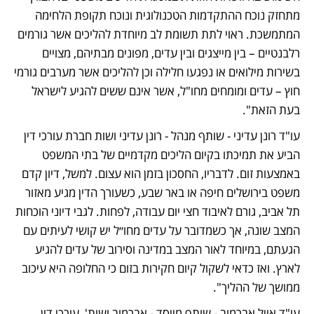
מתחזק נוכח ההתקדמות הטכנולוגית ונוכח תקופת הלחימה 
המתמשכת. ראוי לתת תשומת לב מיוחדת להליכים אשר גורמים 
רלבנטיים – בין מייצגים ובין עדים, מפונים מבתיהם, מצויים 
בשירות מילואים או נפגעו חלילה וכן להליכים אשר מערבים גורמי 
חוץ – עדים ומומחים מחו"ל, אשר אינם ששים להגיע לישראל 
בעת הזאת". 
עו"ד רונן עדיני - שותף מנהל - רונן עדיני ושות חברת עורכי דין 
הביע את תמיכתו בקיום הליכים מקדמיים של בתי המשפט 
באמצעות זום. לדבריו, החסכון בזמן הוא עצום. למשל, דיון קדם 
משפט בירושלים חיפה או באר שבע, כשעורך הדין מגיע מאזור 
תל אביב, גורם לאיבוד חצי יום עבודה, לפחות. לגבי דיוני הוכחות 
המצב שונה, אך כשמדובר על עדים מחו״ל יש קושי לעיתים עם 
הגעתם, במיוחד לאור המצב במדינה וסירוב של עדים להגיע 
לארץ. ואז כדאי לשקול קיום חקירות בזום כי החלופה היא עיכוב 
ממושך של ההליך".
עו"ד אייל אברמוב - שותף מייסד - אברמוב ושות', עורכי דין 