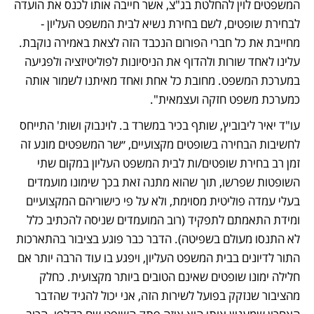
המשפטים לוין להחלטת בג"צ, אשר חייבה אותו לכנס את הועדה 
לבחירת שופטים, לשם בחירת נשיא לבית המשפט העליון - 
מחייבת את כל חברי הפורום הנכבד הזה לצאת באמירה נוקבת. 
עלינו לאחד שורות ולהדוף את הניסיונות לפוליטיזציה ולפגיעה 
במערכת המשפט. מחובת כל אחת ואחד מאיתנו לשמור אותה 
כמערכת משפט חזקה ועצמאית".
עו"ד יאיר ליבוביץ, שותף בכיר במשרד ב. לוינבוק ושות' התייחס 
לחשיבות הבחירה בשופטים מקצועיים, ״שר המשפטים מונע זה 
זמן רב בחירת שופטים/ות לבית המשפט העליון במקום שתי 
השופטות שפרשו, תוך שהוא מתנה זאת בכך שימונו מועמדים 
בעלי עמדה פוליטית מסוימת, ולא על פי כישוריהם המקצועיים 
ומידת התאמתם לתפקיד (רוב המועמדים שניסה להכתיב כלל 
לא התנסו מעולם בשפיטה). הדבר כבר פוגע בציבור בהתארכות 
התור לדיונים בבית המשפט העליון, ויפגע בו עוד הרבה יותר אם 
חלילה ימונו שופטים שאינם הטובים ביותר מקצועית. כחלק 
מהציבור שנזקק בפועל לשירות הזה, אני יכול להגיד שהדבר 