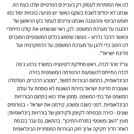
לנו את המותרות לעסוק רק בעניינים הפרטיים שלנו בעת הזו. 
אנחנו לא יכולים לשבת בשקט כאשר יש פגיעה בזכויות יסוד כמו 
חופש הביטוי וההפגנה ואנחנו צריכים לעמוד בקו הראשון של 
ההגנה על מערכת המשפט. לכן, ראוי שנשמיע את קולנו הייחודי 
וכאשר הדבר נדרש – נעשה שימוש בכלים המשפטיים המוכרים 
לנו היטב כדי להגן על מערכת המשפט, על הדמוקרטיה ועל 
מדינת ישראל".
עו"ד זוהר לנדה, ראש מחלקת ליטיגציה במשרד ברנע ג'פה 
לנדה התייחס להשפעות הרפורמה המשפטית בזירה 
הבינלאומית, בתחום הבוררות למשל, "מטבע הדברים, הטלטלה 
שעוברת מדינת ישראל בזירות השונות לא פוסחת על עולם 
המשפט ועל בתי המשפט. סממן אחד הוא בתחום הבוררויות 
הבינלאומיות. לפני כשנה ומשהו, קידמנו את ישראל – בפורומים 
שונים - כזירה מבטיחה לקיומן ולקידומן של בוררויות בינלאומיות; 
מעין "האב-משפטי במזרח-התיכון". בהתאם, גם עבר בכנסת 
לאחר הליך חקיקה ארוך חוק הבוררות המסחרית הבינלאומית 