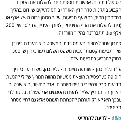
הטיפול בתיקים. אפשרות נוספת הינה להעלות את הסכום 
הקבוע בתקנות סדר הדין האזרחי ביחס לתיקים שיידונו בהליך 
בסדר דין מהיר, כך שאף תביעות, אשר סכומן גבוה מ-75 אלף ₪ 
(ניתן להעלות את הרף המינימלי, לצורך העניין, עד לסך של 200 
אלף ₪), תתבררנה בהליך מזורז זה.
פתרון אחר לצמצום העומס בבתי המשפט הוא העברת בירורן 
של "תביעות קטנות" מבית משפט השלום לעורכי דין שיוסמכו 
בחוק להכריע בתביעות אלה".
עו"ד גליה כהן  - שותפה מייסדת - גליה כהן, משרד עורכי דין 
הוסיפה כי, "פסיקת הוצאת ממשיות מהווה תמריץ שלילי להגשת 
תביעות סרק ולהליכי ביניים מיותרים. אבל החשוב, הוא שבטווח 
הארוך זהו תמריץ שלילי להפרת הסכמים או לפעולות בניגוד לדין 
,ובכך היא לא רק תורמת להפחתת העומס אלא גם לחיי מסחר 
תקינים".
d&b 
– לדעת להחליט