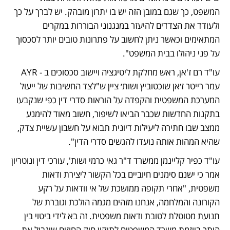
המשפט, כך שגם במובן הזה יש בו יתרון מובהק. יש לברך על כך 
ולעודד את הצדדים להיעזר במנגנוני הבוררות במקרים 
המתאימים וכאשר ניתן לחשוב על פתרונות טובים יותר לסכסוך 
על פני ניהולו בבית המשפט".
עו"ד רם ז'אן, ראש מחלקת ליטיגציה ויישוב סכסוכים ב - AYR 
עמר רייטר ז׳אן שוכטוביץ ושות׳ ציין ש"לצד החשיבות של ייעול 
המערכת המשפטית והקפדה על הוראות סדרי דין כפי שנקבעו 
בתקנות החדשות שכבר הביאו לשיפור, חשוב מאוד להימנע 
ממצב שבו חתירה ליעילות דיונית תבוא על חשבון עשיית צדק, 
שהיא המהות אותה נועדו להגשים סדרי הדין".	
עו"ד כפיר קליינמן ממשרד ד"ר גאי כרמי ושות', עורכי דין ונוטריון 
אמר כי ישנם סימנים חיוביים בכל הקשור ליצירת ודאות 
משפטית, "אחרי תקופה ממושכת של אי וודאות על רקע 
הקורונה והמלחמה, אנחנו מזהים מגמה הולכת וגוברת של 
תנועת מטוטלת לטובת ודאות משפטית. זה בא לידי ביטוי בין 
היתר ביוזמת משרד המשפטים לתיקון חוק החוזים שיגביל את 