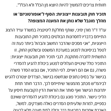
חזותית צריכים להמשיך להיות היוצא מן הכלל ולא הכלל".
תזכיר חוק תובענות ייצוגיות: הסוף ל'אופורטוניזם' או 
מהלך מוגבל שלא נותן את המענה המצופה? 
עו"ד ד"ר מורן ימיני, שותף מחלקת ליטיגציה במשרד עו״ד הרצוג 
התייחס בדבריו לחסרונות הבולטים בתזכיר חוק התובענות 
הייצוגיות, "אני מסכים שהדבר החשוב והבהול ביותר כעת זה 
לטפל בניסיונות לפגוע במערכת המשפט ובשלטון החוק. זו 
התשתית לחברה מתוקנת. לגבי תזכיר חוק תובענות ייצוגיות: 
התזכיר כולל שינויים העלולים לפגוע ביכולת להגיע להסדרי 
פשרה, גם אם הם ראויים. לפי התזכיר, אם גובש הסדר פשרה 
בגישור על בסיס נתונים שנחשפו בגישור, הצדדים יצטרכו להגיש 
לביהמ"ש מכתב מהמגשר שיתייחס לכך. הדבר חותר תחת 
יתרונות הגישור ואף סותר את הוראות הדין הקובעות חיסיון על 
הליכי גישור. התזכיר פוגע גם ביכולת להגיע להסדרים שאינם 
כספיים, למרות שלעיתים הסדרים כאלה מוצדקים. למשל, 
הארכת אחריות בתביעת רכב יכולה לתת מענה מלא לבעיה, 