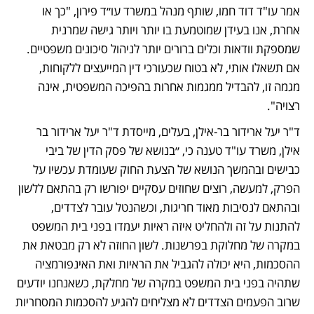
אמר עו"ד דוד חמו, שותף מנהל במשרד עו״ד פירון, "כך או 
אחרת, אנו בעידן שמוטמעת בו יותר ויותר גישה שמרנית 
שמספקת וודאות וכלים ברורים יותר לניהול סיכונים משפטיים. 
אם תשאלו אותי, לא בטוח שכעורכי דין המייעצים ללקוחות, 
מגמה זו, להבדיל ממגמות אחרות בהפיכה המשפטית, אינה 
רצויה".
ד"ר יעל ארידור בר-אילן, בעלים, מייסדת ד"ר יעל ארידור בר 
אילן, משרד עו"ד טענה כי, ״בנושא של פסק הדין של ביבי 
כבישים ובהמשך הנושא של הצעת החוק שעומדת עכשיו על 
הפרק, למעשה, רוצים שחוזים עסקיים יפורשו רק בהתאם ללשון 
ובהתאם לנסיבות מאוד חריגות, וכשהנטל עובר לצדדים, 
להתנות על זה ולהחליט איזה ראיות יעמדו בפני בית המשפט 
במקרה של מחלוקת בפרשנות. לשון החוזה לא רק מבטאת את 
ההסכמות, היא יכולה להגביל את הראיות ואת האינפורמציה 
שתהיה בפני בית המשפט במקרה של מחלקת, כשאנחנו יודעים 
שרוב הפעמים הצדדים לא מצליחים להגיע להסכמות המסחריות 