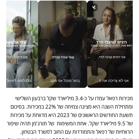
אני לא צריכה את המשרד: רונית שרעבי-חדד מנהלת ארגון של 30000 עובדים מכל מקום_v
בתור מנכל אני מקבל מאות החלטות ביום, וה- Galaxy Z Fold8 Ultra עוזר לי לחתוך אותן מהר יותר_v
כלכליסט דיגיטל
מכירות רפאל עמדו על כ-3.4 מיליארד שקל ברבעון השלישי 
ומתחילת השנה היא מציגה צמיחה של 22% במכירות. בסיכום 
תשעת החודשים הראשונים של 2023 היא מדווחת על מכירות 
של 9.5 מיליארד שקל. אחת המשימות  של תורג'מן תהיה שיפור 
הרווחיות של רפאל והתמודדות עם החוב למשרד הבטחון. 