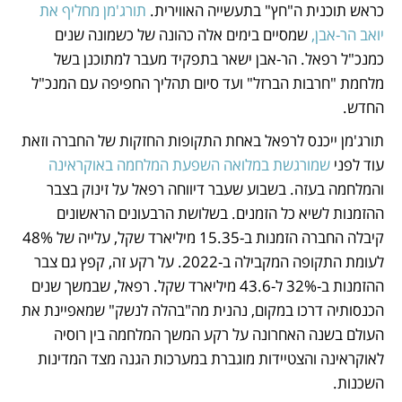
כראש תוכנית ה"חץ" בתעשייה האווירית. 
תורג'מן מחליף את 
יואב הר-אבן,
 שמסיים בימים אלה כהונה של כשמונה שנים 
כמנכ"ל רפאל. הר-אבן ישאר בתפקיד מעבר למתוכנן בשל 
מלחמת "חרבות הברזל" ועד סיום תהליך החפיפה עם המנכ"ל 
החדש. 
תורג'מן ייכנס לרפאל באחת התקופות החזקות של החברה וזאת 
עוד לפני 
שמורגשת במלואה השפעת המלחמה באוקראינה
והמלחמה בעזה. בשבוע שעבר דיווחה רפאל על זינוק בצבר 
ההזמנות לשיא כל הזמנים. בשלושת הרבעונים הראשונים 
קיבלה החברה הזמנות ב-15.35 מיליארד שקל, עלייה של 48% 
לעומת התקופה המקבילה ב-2022. על רקע זה, קפץ גם צבר 
ההזמנות ב-32% ל-43.6 מיליארד שקל. רפאל, שבמשך שנים 
הכנסותיה דרכו במקום, נהנית מה"בהלה לנשק" שמאפיינת את 
העולם בשנה האחרונה על רקע המשך המלחמה בין רוסיה 
לאוקראינה והצטיידות מוגברת במערכות הגנה מצד המדינות 
השכנות. 