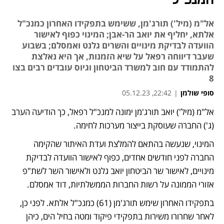
המנכ"ל
אל"מ (מיל') תורג'מן, ששימש בתפקידו האחרון כמנכ"ל
אלתא, יחליף את יואב הר-אבן; המינוי כפוף לאישור
הוועדה לבדיקת מינויים והשרים גלנט ואמסלם; בשבוע
שעבר דיווחה רפאל על שיא הזמנות, אך היא נאלצת
להתמודד עם חוב למשרד הביטחון וגיוס עובדים רבים בצו
8
סופי שולמן
|
22:42, 05.12.23
אל"מ (מיל') יואב תורג'מן ימונה למנכ"ל רפאל, כך הודיעה הערב 
נפתח בכרטיסייה חדשה
נפתח בכרטיסייה חדשה
נפתח בכרטיסייה חדשה
נפתח בכרטיסייה חדשה
(ג') החברה שעוסקת בייצור מערכות לחימה. 
המינוי, שנעשה בהתאם להמלצת ועדת האיתור שהקימה 
החברה לפני חודשים אחדים, כפוף לאישור הוועדה לבדיקת 
מינויים, לאישור שר הביטחון יואב גלנט ולאישור השר לשת"פ 
אזורי הממונה על רשות החברות הממשלתיות, דוד אמסלם. 
בתפקידו האחרון שימש תורג'מן (61) כמנכ"ל אלתא. לפני כן, 
לאחר שחרורו משירות בתפקידי פיקוד ומטה בחיל הים, כיהן 