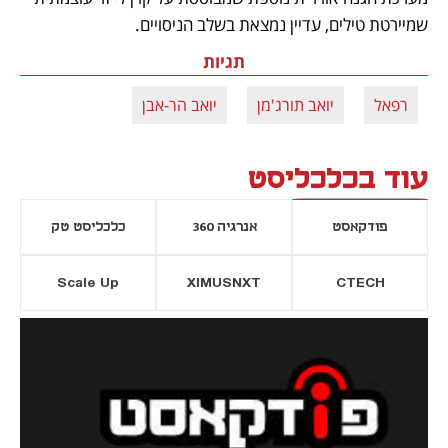
שמיירטת טילים, עדיין נמצאת בשלב הניסויים.
תגיות
רפאל
יואב תורג'מן
יואב הר-אבן
עוד בכלכליסט
פודקאסט
אנרגיה 360
כלכליסט טק
Scale Up
XIMUSNXT
CTECH
יסייה חדשה
נפתח בכרטיסייה חדשה