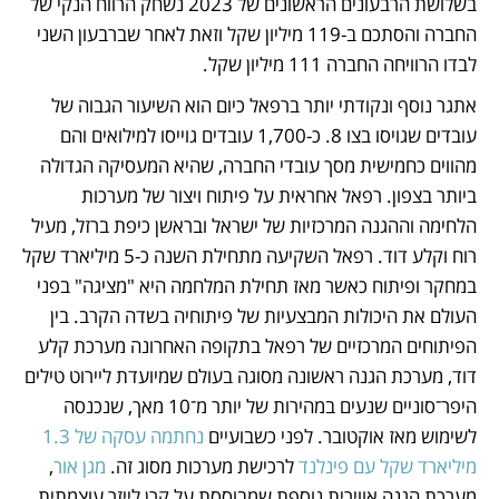
בשלושת הרבעונים הראשונים של 2023 נשחק הרווח הנקי של 
החברה והסתכם ב-119 מיליון שקל וזאת לאחר שברבעון השני 
לבדו הרוויחה החברה 111 מיליון שקל.
אתגר נוסף ונקודתי יותר ברפאל כיום הוא השיעור הגבוה של 
עובדים שגויסו בצו 8. כ-1,700 עובדים גוייסו למילואים והם 
מהווים כחמישית מסך עובדי החברה, שהיא המעסיקה הגדולה 
ביותר בצפון. רפאל אחראית על פיתוח ויצור של מערכות 
הלחימה וההגנה המרכזיות של ישראל ובראשן כיפת ברזל, מעיל 
רוח וקלע דוד. רפאל השקיעה מתחילת השנה כ-5 מיליארד שקל 
במחקר ופיתוח כאשר מאז תחילת המלחמה היא "מציגה" בפני 
העולם את היכולות המבצעיות של פיתוחיה בשדה הקרב. בין 
הפיתוחים המרכזיים של רפאל בתקופה האחרונה מערכת קלע 
דוד, מערכת הגנה ראשונה מסוגה בעולם שמיועדת ליירוט טילים 
היפר־סוניים שנעים במהירות של יותר מ־10 מאך, שנכנסה 
לשימוש מאז אוקטובר. לפני כשבועיים 
נחתמה עסקה של 1.3 
מיליארד שקל עם פינלנד
 לרכישת מערכות מסוג זה. 
מגן אור
, 
מערכת הגנה אווירית נוספת שמבוססת על קרן לייזר עוצמתית 