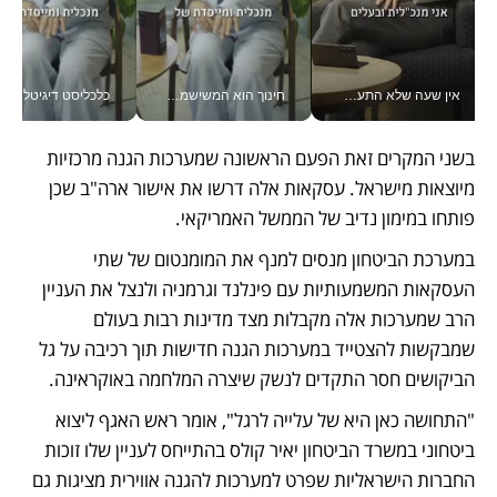
אין שעה שלא התעסקתי במשבר - טל אלכסנדרוביץ’ שגב מנהלת משברים תקשורתיים מכל מקום עם ה- Galaxy Z Fold8 Ultra שלה_v
חינוך הוא המשישמה של החיים שלי - V
כלכליסט דיגיטל
בשני המקרים זאת הפעם הראשונה שמערכות הגנה מרכזיות 
מיוצאות מישראל. עסקאות אלה דרשו את אישור ארה"ב שכן 
פותחו במימון נדיב של הממשל האמריקאי. 
במערכת הביטחון מנסים למנף את המומנטום של שתי 
העסקאות המשמעותיות עם פינלנד וגרמניה ולנצל את העניין 
הרב שמערכות אלה מקבלות מצד מדינות רבות בעולם 
שמבקשות להצטייד במערכות הגנה חדישות תוך רכיבה על גל 
הביקושים חסר התקדים לנשק שיצרה המלחמה באוקראינה. 
"התחושה כאן היא של עלייה לרגל", אומר ראש האגף ליצוא 
ביטחוני במשרד הביטחון יאיר קולס בהתייחס לעניין שלו זוכות 
החברות הישראליות שפרט למערכות להגנה אווירית מציגות גם 