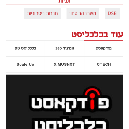
תגיות
DSEI
משרד הביטחון
חברות ביטחוניות
עוד בכלכליסט
פודקאסט
אנרגיה 360
כלכליסט טק
Scale Up
XIMUSNXT
CTECH
יסייה חדשה
נפתח בכרטיסייה חדשה