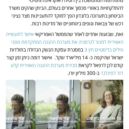
מהמלחמה המתמשכת בין רוסיה לאוקראינה והסיכוי 
להתלקחויות באזורי סכסוך אחרים בעולם, הביתן שהקים משרד 
הביטחון בתערוכה בלונדון הפך למוקד להתעניינות מצד נציגי 
רכש של צבאות וגופים ביטחוניים של מדינות רבות. 
זאת, שבועות אחדים לאחר שהממשל האמריקאי 
אישר לתעשייה 
האווירית למכור לגרמניה את מערכת ההגנה המתקדמת מפני 
טילים בליסטיים חץ 3
 במסגרת עסקת הנשק הגדולה בתולדות 
ישראל שהיקפה כ- 14 מיליארד שקל.  אישור דומה ניתן זמן קצר 
קודם לכן לרפאל לקראת 
מכירת מערכת ההגנה האווירית קלע 
דוד לפינלנד
 ב-300 מיליון יורו. 