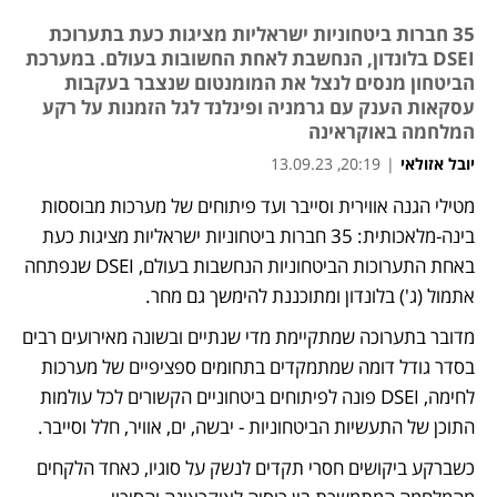
35 חברות ביטחוניות ישראליות מציגות כעת בתערוכת
DSEI בלונדון, הנחשבת לאחת החשובות בעולם. במערכת
הביטחון מנסים לנצל את המומנטום שנצבר בעקבות
עסקאות הענק עם גרמניה ופינלנד לגל הזמנות על רקע
המלחמה באוקראינה
יובל אזולאי
|
20:19, 13.09.23
מטילי הגנה אווירית וסייבר ועד פיתוחים של מערכות מבוססות 
נפתח בכרטיסייה חדשה
נפתח בכרטיסייה חדשה
בינה-מלאכותית: 35 חברות ביטחוניות ישראליות מציגות כעת 
באחת התערוכות הביטחוניות הנחשבות בעולם, DSEI שנפתחה 
אתמול (ג') בלונדון ומתוכננת להימשך גם מחר. 
מדובר בתערוכה שמתקיימת מדי שנתיים ובשונה מאירועים רבים 
בסדר גודל דומה שמתמקדים בתחומים ספציפיים של מערכות 
לחימה, DSEI פונה לפיתוחים ביטחוניים הקשורים לכל עולמות 
התוכן של התעשיות הביטחוניות - יבשה, ים, אוויר, חלל וסייבר. 
כשברקע ביקושים חסרי תקדים לנשק על סוגיו, כאחד הלקחים 