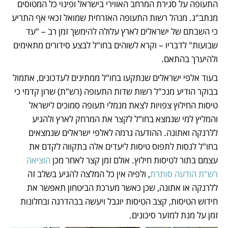
התעופה על סגירת המרחב האווירי בישראל ופינוי כל המטוסים 
מנתב"ג. מנהל רשות התעופה האזרחית שמואל זכאי אף התריע 
כי השבתם של ישראלים לארץ עלולה להימשך זמן רב – "עד 
שבועות" לדבריו – וקרא לשוהים בחו"ל לבצע סידורים מתאימים 
ולהיערך בהתאם.
בעוד אלפי ישראלים שנתקעו בחו"ל ממתינים לעדכונים, אתמול 
בבוקר הודיע מנכ"ל רשות שדות התעופה (רש"ת) שרון קדמי כי 
טיסות החילוץ צפויות לצאת מנמלי תעופה סמוכים לישראל 
והמליץ למי שנמצא בחו"ל לקצר את המרחק לארץ ולהגיע 
ללרנקה ואתונה. ההודעה גרמה לאלפי ישראלים שנמצאים 
בחו"ל לנסות לתפוס טיסות ליעדים אלה בתקווה לקדם את 
עצמם בתור לטיסות חילוץ. אולם זמן קצר לאחר מכן 
הוציאה 
רש"ת הודעה סותרת
, ולפיה אין כל המלצה להגיע בשלב זה 
ללרנקה או אתונה, שכן כאשר מערכת הביטחון תאפשר את 
חידוש הטיסות, קצב הטיסות יוגבל ויעשה בבהדרגה ובחלונות 
זמן על מנת למזער סיכונים.