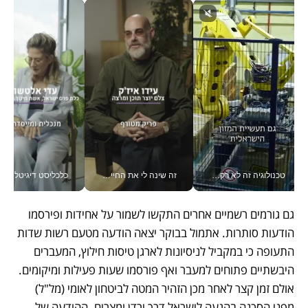
טכנולוגיה זה לא רק בהייטק: גם תעשיית המזון הישראלית מאמצת כלי AI, אוטומציה וניתוח דאטה בזמן אמת
זה שינה לי את החיים: איך עידו איז'ק הופך את הסמארטפון לכלי צילום מקצועי_v
כלכליסט דיגיטל
גם גורמים רשמיים אחרים התקשו לשמור על אחידות ופירסמו 
הודעות סותרות. אתמול בבוקר יצאה הודעה מטעם רשות שדות 
התעופה כי במקביל לניסיונות לארגן טיסות חילוץ, המעברים 
היבשתיים פתוחים למעבר ואף פורסמו שעות פעילות ומיקומים. 
אולם זמן קצר לאחר מכן הזהיר המטה לביטחון לאומי (מל"ל) 
מפני הסכנה בהגעה לישראל דרך ירדן ומצרים. ההודעה של 