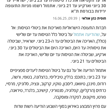
אל על הקפיאה את כלל טיסותיה עד 23 ביוני, ישראייר עד
30 ביוני וארקיע עד 21 ביוני. אתמול רשמו מניות התעופה
ירידות בבורסת ת"א
חופית כהן אולאי
|
09:39, 16.06.25
חברות התעופה הישראליות מאריכות את ביטולי הטיסות: אל 
נפתח בכרטיסייה חדשה
נפתח בכרטיסייה חדשה
נפתח בכרטיסייה חדשה
על, 
שהודיעה אתמול
 על ביטול כלל הטיסות עד יום שלישי 
(כולל), האריכה את הביטולים עד ה-23 ביוני. ישראייר, שביטלה 
את טיסותיה עד היום, האריכה היום את הביטולים עד 30 ביוני. 
ארקיע, שביטלה את הטיסות עד יום שלישי, האריכה את 
הביטולים עד 21 ביוני.
אתמול הודיעה אל על גם על ביטול הטיסות ליעדים ספציפיים 
עד 23 ביוני, בתוכם: ברלין, טיביליסי, ברצלונה, בטומי, ורשה, 
רודוס, מינכן, טיוואט, ליסבון, טוקיו, קרקוב, ונציה, סלוניקי, מרסיי, 
כרתים (הרקליון), קפלוניה, סנטוריני, קישינב, בלגרד, טיראנה, 
פורטו, מיקונוס, לפקדה ומוסקבה.
עם פרוץ המבצע באיראן בסוף השבוע הודיעה רשות שדות 