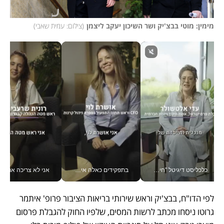
מימין: מוטי בבצ'יק ושר השיכון יעקב ליצמן
(
צילום: עמית שאבי
)
כלכליסט דיגיטל "חינוך הוא המשימה של החיים שלי"_v
בתפקידים כאלה אי אפשר לחכות: אושרת לוי מניעה השקעות ענק מהטלפון_v
אני לא צריכה את המשרד:
לפי הדו"ח, בבצ'יק וראש שירותי בריאות הציבור פרופ' איתמר 
גרוטו ניסחו מכתב לרשות המסים, שלפיו החוק להגבלת פרסום 