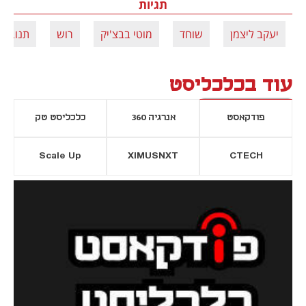
תגיות
יעקב ליצמן
שוחד
מוטי בבצ'יק
רוש
תנובה
עוד בכלכליסט
פודקאסט
אנרגיה 360
כלכליסט טק
Scale Up
XIMUSNXT
CTECH
יסייה חדשה
נפתח בכרטיסייה חדשה