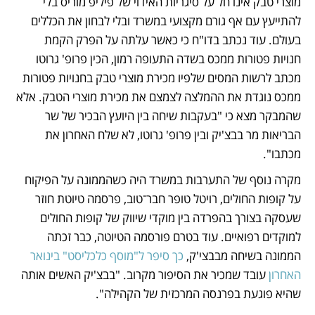
מוצרי טבק אינו חל על סיגריות האידוי של פיליפ מוריס בלי 
להתייעץ עם אף גורם מקצועי במשרד ובלי לבחון את הכללים 
בעולם. עוד נכתב בדו"ח כי כאשר עלתה על הפרק הקמת 
חנויות פטורות ממכס בשדה התעופה רמון, הכין פרופ' גרוטו 
מכתב לרשות המסים שלפיו מכירת מוצרי טבק בחנויות פטורות 
ממכס נוגדת את ההמלצה לצמצם את מכירת מוצרי הטבק. אלא 
שהמבקר מצא כי "בעקבות שיחה בין היועץ הבכיר של שר 
הבריאות מר בבצ'יק ובין פרופ' גרוטו, לא שלח האחרון את 
מכתבו".
מקרה נוסף של התערבות במשרד היה כשהממונה על הפיקוח 
על קופות החולים, רויטל טופר חבר־טוב, פרסמה טיוטת חוזר 
שעסקה בצורך בהפרדה בין מוקדי שיווק של קופות החולים 
למוקדים רפואיים. עוד בטרם פורסמה הטיוטה, כבר זכתה 
הממונה בשיחה מבבצי'ק, 
כך סיפר ל"מוסף כלכליסט" בינואר 
האחרון
 עובד שמכיר את הסיפור מקרוב. "בבצ'יק האשים אותה 
שהיא פוגעת בפרנסה המרכזית של הקהילה".