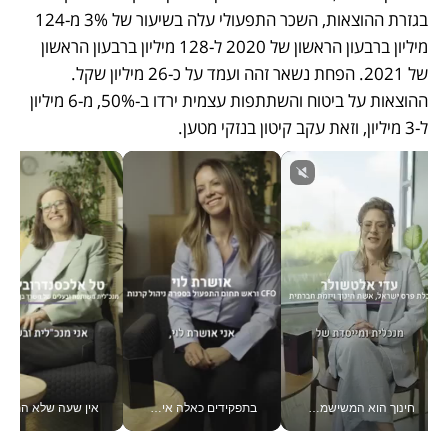
בגזרת ההוצאות, השכר התפעולי עלה בשיעור של 3% מ-124 
מיליון ברבעון הראשון של 2020 ל-128 מיליון ברבעון הראשון 
של 2021. הפחת נשאר זהה ועמד על כ-26 מיליון שקל. 
ההוצאות על ביטוח והשתתפות עצמית ירדו ב-50%, מ-6 מיליון 
ל-3 מיליון, וזאת עקב קיטון בנזקי מטען.
חינוך הוא המשישמה של החיים שלי - V
בתפקידים כאלה אי אפשר לחכות: אושרת לוי מניעה השקעות ענק מהטלפון_v
אין שעה שלא התעסקתי במשבר - טל אלכסנדרוביץ’ שגב מנהלת משברים