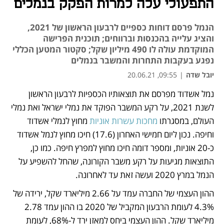
התפעולי עלה למרות הפקק בנמלים
הנמל פרסם דוחות כספיים לרבעון הראשון של 2021,
והציג עלייה בהכנסות וברווחים; תוכנית הפרישה
המוקדמת עולה לו 490 מיליון שקל; סקטור המטען הכללי
נפגע בעקבות התחרות והמשבר בנמלים
יובל שדה
|
09:55, 20.06.21
נמל אשדוד מפרסם את תוצאותיו הכספיות לרבעון הראשון 
נפתח בכרטיסייה חדשה
נפתח בכרטיסייה חדשה
נפתח בכרטיסייה חדשה
נפתח בכרטיסייה חדשה
לשנת 2021, על רקע המשבר הפוקד את נמלי ישראל ואת נמלי 
העולם, במסגרתו 
מחכות עשרות אוניות
 מחוץ לנמלי אשדוד 
וחיפה. נכון ליום חמישי האחרון (17.6) חיכו מחוץ לנמל אשדוד 
כ-20 אוניות, ומספר דומה חיכו מחוץ למפרץ חיפה. כמו כן, 
התוצאות מגיעות על רקע משבר הקורונה, שהחל להשפיע על 
הנמל במרץ 2020 ועשה זאת עד לאחרונה.
ההון העצמי של החברה עמד על 2.66 מיליארד שקל, ירידה של 
4.3% לעומת הרבעון המקביל של 2020 בו ההון עמד 2.78 
מיליארד שקל. ההון העצמי ביחס למאזן ירד ל-68%, לעומת 