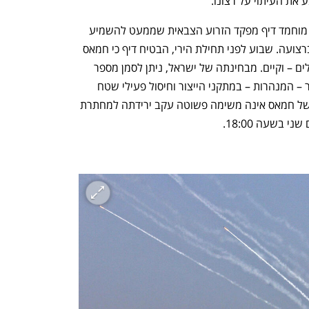
ת העיתוי על רצונו. 
במידה רבה הקרדיט לכך ייזקף לזכותו של מוחמד דיף מפקד הזרוע הצבאית שממעט להשמיע 
את קולו והפך מזמן לדמות צללים אגדית ברצועה. שבוע לפני תחילת הירי, הבטיח דיף כי חמאס 
יפעל כנגד "התוקפנות" הישראלית בירושלים – וקיים. מבחינתה של ישראל, ניתן לסמן מספר 
הישגים, ובכלל זה פגיעה בתשתיות הטרור – המנהרות – במתקני הייצור וחיסול פעילי שטח 
בדרג הבינוני. הפגיעה בהנהגה הבכירה של חמאס אינה משימה פשוטה עקב ירידתה למחתרת 
 בשעה 18:00.
נפתח בכרטיסייה חדשה
נפתח בכרטיסייה חדשה