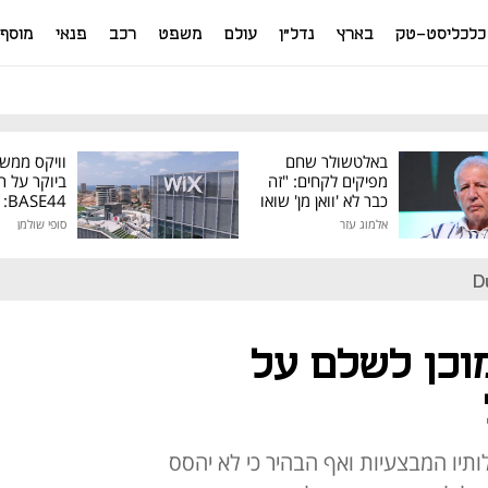
כלכליסט-טק
בארץ
נדל"ן
עולם
משפט
רכב
פנאי
מוסף
באלטשולר שחם
וויקס ממש
מפיקים לקחים: "זה
ביוקר על ר
כבר לא 'וואן מן' שואו
44
של גילעד"
אלמוג עזר
סופי שולמן
מיליון דולר
D
וכן לשלם על
ותיו המבצעיות ואף הבהיר כי לא יהסס