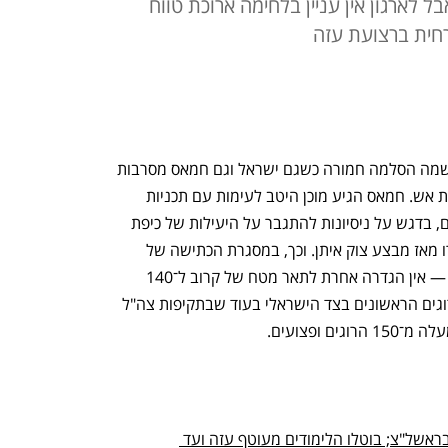
ל לארגון אין עניין בלחימה ארוכת טווח
חית ברצועת עזה
ביום השני של מבצע "שומר החומות" נרשמה הסלמה חמורה כשגם ישראל וגם חמאס מסרבות 
להיות זו שתמצמץ ראשונה לקראת הפסקת אש. חמאס הגיע מוכן היטב לעימות עם תכניות 
ברורות ומסקנות שהפיק מעימותים קודמים, בדגש על ניסיונות להתגבר על היעילות של כיפת 
ברזל. בזה היה עסוק חמאס בשנים שעברו מאז מבצע צוק איתן. וכך, במסגרת הכתישה של 
אשקלון ואזור המרכז על ידי מחבלי חמאס — אין הגדרה אחרת לתאר מטח של קרוב ל־140 
רקטות בתוך דקות ספורות — נרשמו ההרוגים הראשונים בצד הישראלי בעוד שבתקיפות צה"ל 
 ופצועים.
מטח כבד לעבר המרכז, אישה נהרגה בראשל"צ; בוטלו הלימודים מעוטף עזה ועד 