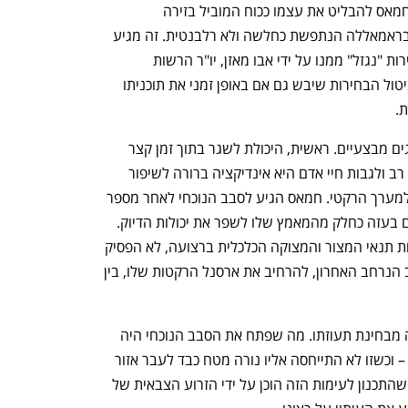
ישראל על רקע המצב בירושלים, מצליח חמאס להבליט את עצמו ככוח המוביל בזירה 
הפלסטינית, לעומת חיוורונה של הרשות בראמאללה הנתפשת כחלשה ולא רלבנטית. זה מגיע 
אחרי שחמאס חש שהניצחון לו ייחל בבחירות "נגזל" ממנו על ידי אבו מאזן, יו"ר הרשות 
הפלסטינית, בטענות שווא. עבור חמאס ביטול הבחירות שיבש גם אם באופן זמני את תוכניתו 
.
חמאס יכול להדגיש עד כה גם מספר הישגים מבצעיים. ראשית, היכולת לשגר בתוך זמן קצר 
עשרות רקטות לשטח ישראל, לחולל הרס רב ולגבות חיי אדם היא אינדיקציה ברורה לשיפור 
כשירות הלחימה שלו, בוודאי בכל האמור למערך הרקטי. חמאס הגיע לסבב הנוכחי לאחר מספר 
גדול יחסית של שיגורי ניסוי של רקטות לים בעזה כחלק מהמאמץ שלו לשפר את יכולות הדיוק. 
לפי קצב השיגורים עולה כי חמאס, גם תחת תנאי המצור והמצוקה הכלכלית ברצועה, לא הפסיק 
לרגע בשבע השנים האחרונות מאז הסבב הנרחב האחרון, להרחיב את ארסנל הרקטות שלו, בין 
חמאס יכול להבליט גם את עליית המדרגה מבחינת תעוזתו. מה שפתח את הסבב הנוכחי היה 
"אולטימטום" של הזרוע הצבאית לישראל – וכשזו לא התייחסה אליו נורה מטח כבד לעבר אזור 
ירושלים, בדיוק במועד שנקבע. זה מראה שהתכנון לעימות הזה הוכן על ידי הזרוע הצבאית של 