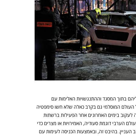
התמונות של שוטרי משטרת ישראל בנעליהם בתוך המסגד וההתנגשויות האלימות עם 
המתפללים בתוכו זכו לתהודה נרחבת בכל העולם המוסלמי גם בקרב כאלה שלא חשו סימפטיה 
לעניין הפלסטיני בשנים האחרונות. די היה לעקוב בימים האחרונים אחר הפעילות ברשתות 
החברתיות במדינות הנחשבות כמתונות בעולם הערבי דוגמת סעודיה, האמירויות או מצרים כדי 
להבין את עוצמת הרגשות שהתעוררו סביב העניין. בהיבט זה, ובאמצעות הכניסה לעימות עם 