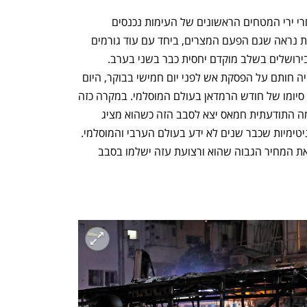
מהסבבים הקודמים ניתן ללמוד כי רגע אחרי ירי המטחים הראשונים של העימות נכנסים 
לתמונה המתווכים. לפי הדיווחים בתקשורת נראה שגם הפעם המצרים, ביחד עם עוד גורמים 
ערביים ובינלאומיים, החלו לפעול בעזה ובירושלים בשלב מוקדם יחסית כבר בשני בערב. 
מבחינת חמאס ניתן להעריך בזהירות כי היה חותם על הפסקת אש לפני יום חמישי בבוקר, היום 
הראשון של עיד אלפיטר, החג שמגיע עם סיומו של חודש הרמדאן בעולם המוסלמי. במקרה כזה 
יוכל ארגון הטרור להבליט את הישגיו. ברמה התודעתית חמאס יצא לסבב הזה כשהוא מציג 
עצמו כ"מגן מסגד אל־אקצא" ולכן זכה בלגיטימיות שכבר שנים לא ידע בעולם הערבי והמוסלמי. 
לפי התפישה של חמאס, הוא מוכן לשלם את המחיר הגבוה שהוא ורצועת עזה ישלמו בסבב 