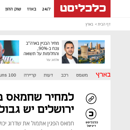
24/7
באזז
שוק ההון
דף הבית
בארץ
מחיר הבניין בארה"ב
צנח ב-90%,
והחלומות על תשואה
גבוהה התנפצו
אלמוג עזר
בארץ
משפט
רכב
דעות
קריירה
uns 100
למחיר שחמאס מ
ירושלים יש גבול
חמאס הפגין אתמול את שדרוג יכול
כלכליסט
דיגיטל