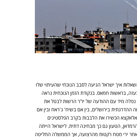
ענף במתח גבוה
מדברים כלכלה, עסקים ומה שב
כשישקע האבק בגבול הרצועה יגיע זמן השאלות איך ישראל הגיעה לסבב הנוכחי שהעיתוי שלו 
הוכתב במידה רבה על ידי ארגוני הטרור בעזה, בראשות חמאס. בנקודת הזמן הנוכחית נראה 
שההחלטה של חמאס לצאת לעימות הזה נפלה מיד עם ההודעה של יו"ר הרשות לבטל את 
הבחירות. חמאס ניצל בציניות את ההסלמה ההדרגתית בירושלים, בין אם בשיח' ג'ראח ובין אם 
בשער שכם והבין כי ההתנגשויות במסגד אלאקצא הכשירו את הלבבות בקרב הפלסטינים 
לקראת העימות בייחוד כשמדובר בחודש הרמדאן, הטעון גם כך מבחינה דתית. לישראל הייתה 
הזדמנות להגיב לפני שבועיים בעוצמה לאחר ירי מטח רקטות מהרצועה, אך הממשלה החליטה 