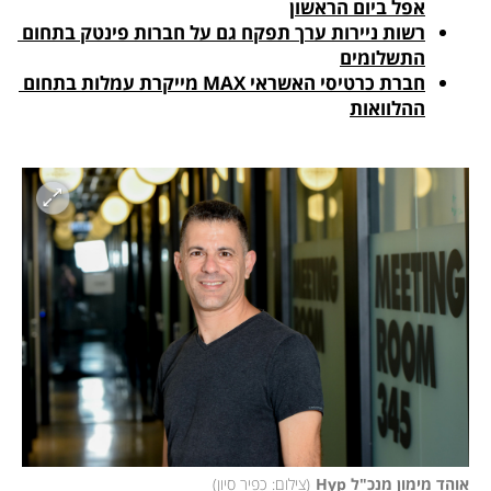
אפל ביום הראשון
רשות ניירות ערך תפקח גם על חברות פינטק בתחום 
התשלומים
חברת כרטיסי האשראי MAX מייקרת עמלות בתחום 
ההלוואות
אוהד מימון מנכ"ל Hyp
(
צילום: כפיר סיון
)