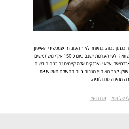
גורמים בשוק התשלומים מציינים כי מדובר בנתון גבוה, במיוחד לאור העובדה שמכשירי האייפון 
מהווים 20%-30% מהשוק בלבד. לשם השוואה, לפי הערכות ישנם כיום כ־150 אלף משתמשים 
בארנקים הדיגיטליים הקיימים בישראל באנדרואיד, אלא שארנקים אלה קיימים זה כמה חודשים 
בשוק, וגם אנדרואיד מהווה מעל 70% מהשוק. קצב האימוץ הגבוה ביום ההשקה מאשש את 
 מהירה טכנולוגיה.
י של אפל
אנדרואיד