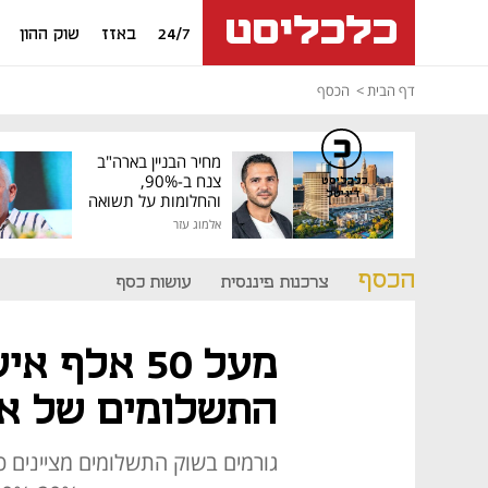
24/7
באזז
שוק ההון
דף הבית
הכסף
מחיר הבניין בארה"ב
צנח ב-90%,
כלכליסט
דיגיטל
והחלומות על תשואה
גבוהה התנפצו
אלמוג עזר
הכסף
צרכנות פיננסית
עושות כסף
מעל 50 אלף
התשלומים של אפ
גורמים בשוק התשלומים מציינים כי