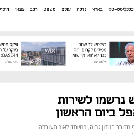
כלכליסט-טק
בארץ
נדל"ן
עולם
משפט
רכב
פנאי
מוסף
באלטשולר שחם
וויקס ממש
מפיקים לקחים: "זה
ביוקר על ר
כבר לא 'וואן מן' שואו
44
של גילעד"
אלמוג עזר
סופי שולמן
מיליון דולר
 איש נרשמו לשירות
ל ביום הראשון
 מדובר בנתון גבוה, במיוחד לאור העובדה