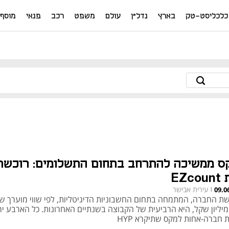
כלכליסט-טק
בארץ
נדל"ן
עולם
משפט
רכב
פנאי
מוסף
ס ממשיכה להתרחב בתחום התשלומים: רוכשת
EZco
עירית אבישר
09.0
|
1 מיליון שקל, היא הרביעית של הקבוצה בשנתיים האחרונות. כל הארבע ירו
 חברה-אחות למקס שתיקרא HYP