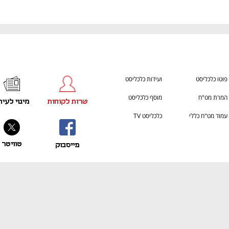
פוטו כלכליסט
ועידות כלכליסט
המרת מט"ח
מוסף כלכליסט
שרות לקוחות
מינוי לעית
עמוד מט"ח כללי
כלכליסט TV
טוויטר
פייסבוק