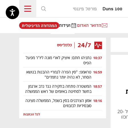
Duns 100
פורטל פיננסי
נפתח בכרטיסייה חדשה
הדואר האדום
ועידות
המהדורה הדיגיטלית
24/7
כלכליסט
נתניהו חתם: איציק לארי מונה ליו"ר מפעל
10:37
הפיס
טראמפ: "סין הפרה לגמריי ההבנות בנושא
16:59
הסחר, לא נהיה יותר נחמדים"
המשטרה פתחה בחקירה נגד נדב ארגמן
18:57
בחשד לסחיטה באיומים של ראש הממשלה
אמון הצרכנים בסין בשפל, הממשלה מציגה
18:16
סובסידיות לבזבוזים
רכישת החברה, המתמחה בתחום החשבוניות הדיגיטליות, לפי שווי מוערך של 20-
לכל הכתבות
כזו