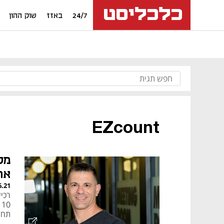
24/7
באזז
שוק ההון
EZcount
מק
את unt
6.21
0
תחת