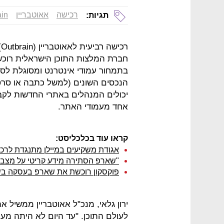
רכישה
אאוטבריין
ain
תגיות:
ר
בתמחור עמודי אינטרנט ומסוגלת לס
הנכסים השונים (למשל כתבה או סרטון
יכולים המנהלים באתרי החדשות לקב
אחד מעמודי האתר.
קראו עוד בכלכליסט:
אגודת משקיעים במיילן מתנגדת לרכישת מדה תמו
"שארפ הסתירה מידע קריטי על מצבה
פוקסקון רוכשת את שארפ בעסקה בשווי 6.2 מיליארד 
לעולם התוכן. "עד היום לא היתה מ