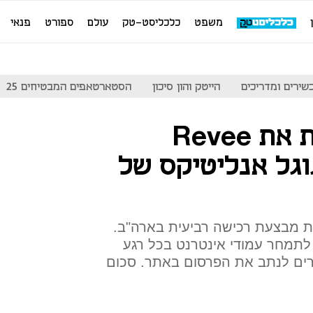
משפט
כלכליסט-טק
עולם
ספורט
פנאי
שירים ומדריכים
הייטק והון סיכון
הסטארטאפים המבטיחים 25
אאוטבריין רוכשת את Revee
וגל אנליטיקס של
 מבצעת רכישה רביעית בארה"ב.
לה לתמחר עמודי אינטרנט בכל רגע
תרים לנתב את הפרסום באתר. סכום