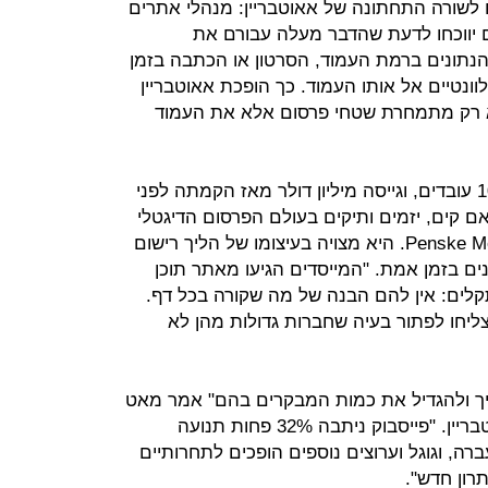
 לשורה התחתונה של אאוטבריין: מנהלי אתרים
 יווכחו לדעת שהדבר מעלה עבורם את
הנתונים ברמת העמוד, הסרטון או הכתבה בזמן
וונטיים אל אותו העמוד. כך הופכת אאוטבריין
א רק מתמחרת שטחי פרסום אלא את העמוד
Revee היא חברה קטנה שמעסיקה 10 עובדים, וגייסה מיליון דולר מאז הקמתה לפני
אם קים, יזמים ותיקים בעולם הפרסום הדיגטלי
ומי שייסדו את רשת אתרי התוכן Penske Media. היא מצויה בעיצומו של הליך רישום
ם בזמן אמת. "המייסדים הגיעו מאתר תוכן
קלים: אין להם הבנה של מה שקורה בכל דף.
ליחו לפתור בעיה שחברות גדולות מהן לא
יך ולהגדיל את כמות המבקרים בהם" אמר מאט
קרנשאו, סמנכ"ל שיווק מוצרים באאוטבריין. "פייסבוק ניתבה 32% פחות תנועה
רה, וגוגל וערוצים נוספים הופכים לתחרותיים
רון חדש".