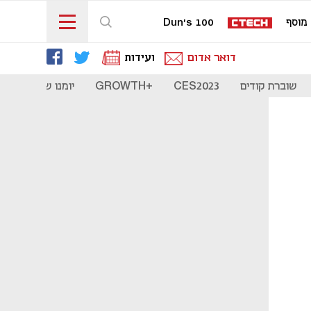
מוסף
Dun's 100
דואר אדום
ועידות
שוברת קודים
CES2023
+GROWTH
יומנו של סטארט