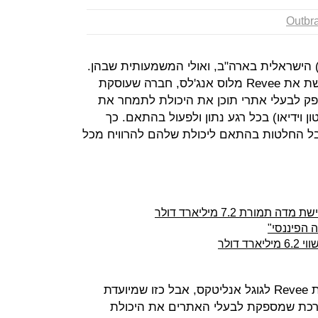
Outbr
כישה רביעית לאאוטבריין (Outbrain) הישראלית בארה"ב, ואולי המשמעותית שבהן.
חברת המלצות התוכן הישראלית רוכשת את Revee מלוס אנג'לס, חברה שעוסקת
פק לבעלי אתרי תוכן את היכולת לתמחר את
 וידיאו) בכל רגע נתון ולפעול בהתאם. כך
ל החלטות בהתאם ליכולת שלהם להרוויח מכל
רת 7.2 מיליארד דולר
 הפיננסי"
דולר
ירון גלאי, מנכ"ל אאוטבריין ממשיל את Revee לגוגל אנליטקס, אבל כזו שמיועדת
ערכת שמספקת לבעלי האתרים את היכולת