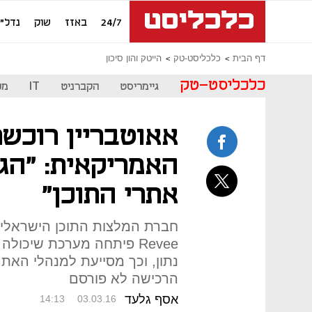
24/7
באזז
שוק
נדל"ן
דף הבית
כלכליסט-טק
הייטק והון סיכון
כלכליסט-טק
גיימריסט
הקברניט
IT
מכ
האמריקאית: "הג
אתרי התוכן"
חברת המלצות התוכן הישראלית
Revee פיתחה מערכת שיכו
נתון, וכך מסייעת למנהלי הא
הרכישה לא פורסם
אסף גלעד
14:13
03.03.16