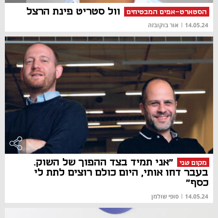
וול סטריט פינת הרצל
הסטארט-אפים המבטיחים
14.05.24
|
אור בוקובזה
"אני תמיד בצד ההפוך של השוק.
מקום שני
בעבר דחו אותי, היום כולם רוצים לתת לי
כסף"
14.05.24
|
סופי שולמן