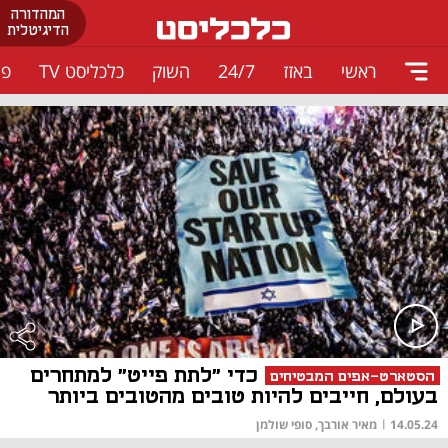
המהדורה
הדיגיטלית
ראשי
באזז
24/7
השוק
כלכליסט TV
פו
כדי "לתת פייט" למתחרים
הסטארט-אפים המבטיחים
בעולם, חייבים להיות טובים מהטובים ביותר
14.05.24
|
מאיר אורבך, סופי שולמן