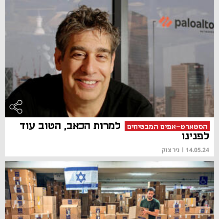
למרות הכאב, הטוב עוד
הסטארט-אפים המבטיחים
לפנינו
14.05.24
|
ניר צוק