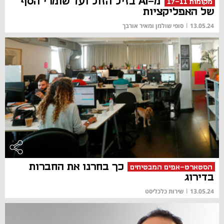
מ-AI בזיל הזול ועד שומרי הסף
מקומות 17-11
של האפליקציות
13.05.24
|
סופי שולמן ומאיר אורבך
כך בחרנו את החברות
הסטארט-אפים המבטיחים
בדירוג
13.05.24
|
שירות כלכליסט