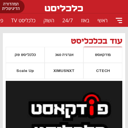
המהדורה
הדיגיטלית
ראשי
באזז
24/7
השוק
כלכליסט TV
פו
עוד בכלכליסט
פודקאסט
אנרגיה 360
כלכליסט טק
Scale Up
XIMUSNXT
CTECH
יסייה חדשה
נפתח בכרטיסייה חדשה