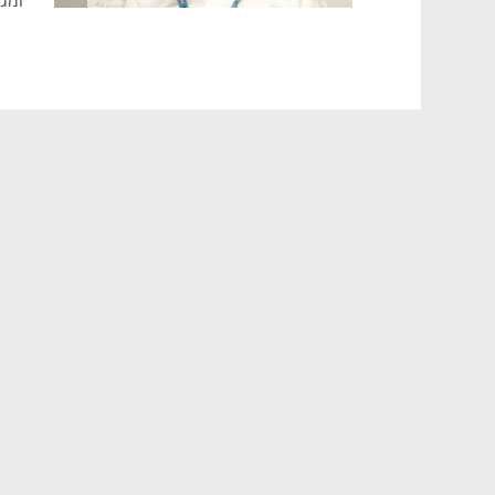
ומג
להי