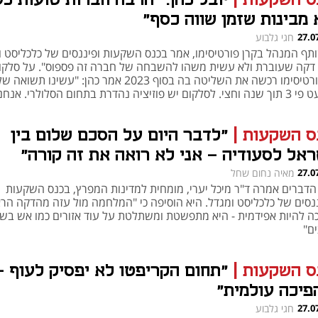
ס השקעות
|
יובל כהן: "הרבה חברות טועות כש
 מבינות שזמן שווה כסף"
27.0
חגי גלבוע
תף המנהל בקרן פורטיסימו, אמר בכנס השקעות ופיננסים של כלכליסט ו
 דקה שעוברת ולא עשית משהו להשבחה של חברה זה פספוס". על סלקו
שפורטיסימו רכשה את השליטה בה בסוף 2023 אמר כהן: "עשינו תשואה ש
כמעט פי 3 תוך שנה וחצי. לסלקום יש פוזיציה נהדרת בתחום הסלולרי. אנחנ
מתכוון לוותר עליו"
ס השקעות
|
"לדבר היום על הסכם שלום בין
ראל לסעודיה - אני לא רואה את זה קורה"
27.0
מאיה נחום שחל
הדברים אמרה ד"ר מיכל יערי, מומחית למדינות המפרץ, בכנס השקעות
ננסים של כלכליסט ומגדל. היא הוסיפה כי "המלחמה מול עזה מהדקה הר
ה להיות אפידמית - היא מתפשטת ומשתלטת על עוד אזורים כמו אש בש
ים"
ס השקעות
|
"תחום הקריפטו לא יפסיק לעוף - 
פיכה עולמית"
27.0
חגי גלבוע