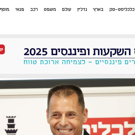
כלכליסט-טק
בארץ
נדל"ן
עולם
משפט
רכב
פנאי
מוסף