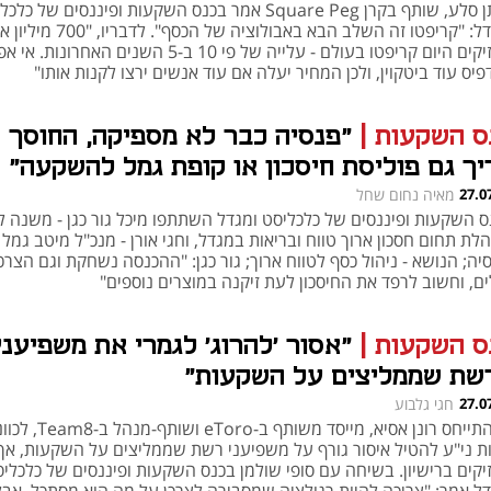
יונתן סלע, שותף בקרן Square Peg אמר בכנס השקעות ופיננסים של כל
ומגדל: "קריפטו זה השלב הבא באבולוציה של הכסף
מחזיקים היום קריפטו בעולם - עלייה של פי 10 ב-5 השנים האחרונות
יס עוד ביטקוין, ולכן המחיר יעלה אם עוד אנשים ירצו לקנות אותו"
ס השקעות
|
"פנסיה כבר לא מספיקה, החוסך
יך גם פוליסת חיסכון או קופת גמל להשקעה"
27.0
מאיה נחום שחל
ס השקעות ופיננסים של כלכליסט ומגדל השתתפו מיכל גור כגן - משנה ל
לת תחום חסכון ארוך טווח ובריאות במגדל, וחגי אורן - מנכ"ל מיטב גמל
יה; הנושא - ניהול כסף לטווח ארוך; גור כגן: "ההכנסה נשחקת וגם הצרכ
ים, וחשוב לרפד את החיסכון לעת זיקנה במוצרים נוספים"
ס השקעות
|
"אסור 'להרוג' לגמרי את משפיעני
שת שממליצים על השקעות"
27.0
חגי גלבוע
כך התייחס רונן אסיא, מייסד משותף ב-eToro ושותף-מ
ת ני"ע להטיל איסור גורף על משפיעני רשת שממליצים על השקעות, אך
יקים ברישיון. בשיחה עם סופי שולמן בכנס השקעות ופיננסים של כלכלי