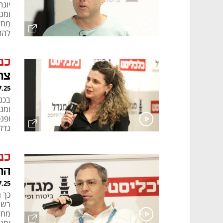
להדפ
כנ
צר
7.25
בכנ
ומנה
ופנס
גדל
כנ
הר
7.25
רשו
מחז