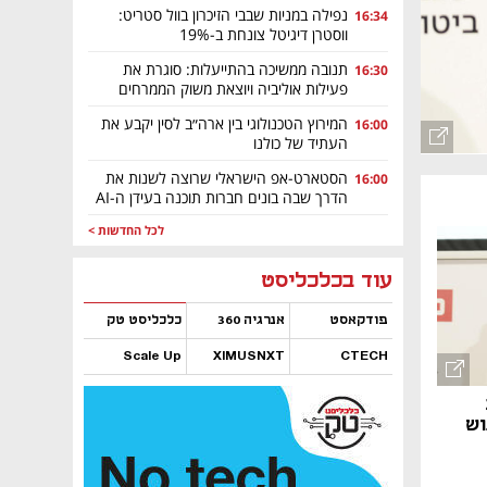
נפילה במניות שבבי הזיכרון בוול סטריט:
16:34
ווסטרן דיגיטל צונחת ב-19%
תנובה ממשיכה בהתייעלות: סוגרת את
16:30
פעילות אוליביה ויוצאת משוק הממרחים
המירוץ הטכנולוגי בין ארה״ב לסין יקבע את
16:00
העתיד של כולנו
הסטארט-אפ הישראלי שרוצה לשנות את
16:00
הדרך שבה בונים חברות תוכנה בעידן ה-AI
לכל החדשות >
נפתח בכרטיסייה חדשה
נפתח בכרטיסייה חדשה
נפתח בכרטיסייה חדשה
נפתח בכרטיסייה חדשה
נפתח בכרטיסייה חדשה
נפתח בכרטיסייה חדשה
עוד בכלכליסט
פודקאסט
אנרגיה 360
כלכליסט טק
Scale Up
XIMUSNXT
CTECH
נפתח בכרטיסייה חדשה
נפתח בכרטיסייה חדשה
נפתח בכרטיסייה חדשה
נפתח בכרטיסייה חדשה
וש