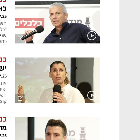
כנ
לא
7.25
השו
"כל
מספר 1 בתחום ואני לא 
כנ
יש
7.25
את 
ופי
הפכ
קוצ
כנ
מה
7.25