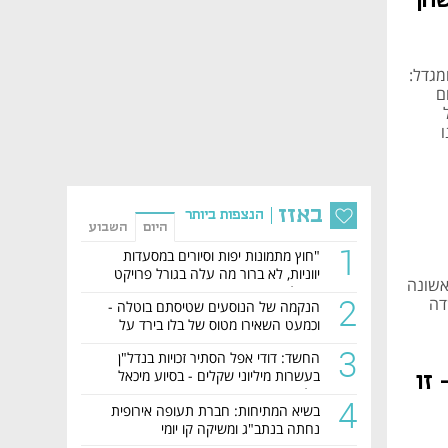
הן
מגדל:
ם
ל
ו
באזז
הנצפות ביותר
היום
השבוע
1
"חוץ מתמונות יפות וסיורים במסעדות
יווניות, לא ברור מה עלה בגורל פרויקט
אשונה
הנדל"ן"
2
דה
הנקמה של הנוסעים שטיסתם בוטלה -
וכמעט השאירו מטוס של בלו בירד על
הקרקע
3
החשד: דודי אפל הסתיר זכויות בנדל"ן
בעשרות מיליוני שקלים - בסיוע מיכאל
זו
קליינר ומשפחת דיין
4
בשיא המתיחות: חברת תעופה אירופית
נחתה בנתב"ג ומשיקה קו יומי