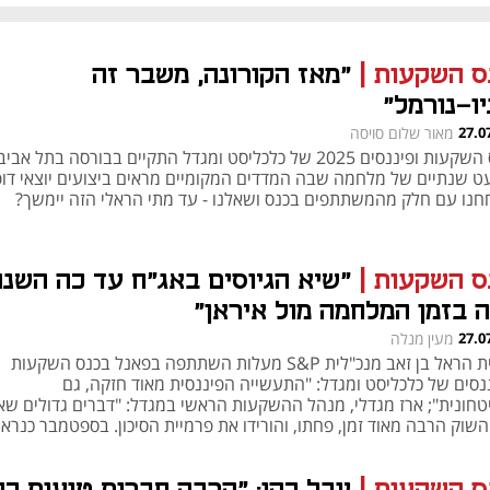
ס השקעות
|
"מאז הקורונה, משבר זה
h – the gateway to Tech
You're NXT
יו-נורמל"
27.0
מאור שלום סויסה
כנס השקעות ופיננסים 2025 של כלכליסט ומגדל התקיים בבורסה בתל א
ט שנתיים של מלחמה שבה המדדים המקומיים מראים ביצועים יוצאי דופ
חנו עם חלק מהמשתתפים בכנס ושאלנו - עד מתי הראלי הזה יימשך?
ס השקעות
|
"שיא הגיוסים באג"ח עד כה השנה
ה בזמן המלחמה מול איראן"
27.0
מעין מנלה
רונית הראל בן זאב מנכ"לית S&P מעלות השתתפה בפאנל בכנס השקעות
ננסים של כלכליסט ומגדל: "התעשייה הפיננסית מאוד חזקה, גם
טחונית"; ארז מגדלי, מנהל ההשקעות הראשי במגדל: "דברים גדולים שאי
השוק הרבה מאוד זמן, פחתו, והורידו את פרמיית הסיכון. בספטמבר כנרא
דו ריבית"