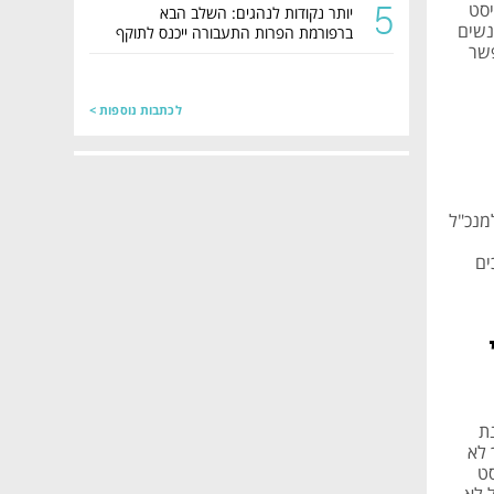
5
כליסט
יותר נקודות לנהגים: השלב הבא
". לדבריו, "700 מיליון אנשים
ברפורמת הפרות התעבורה ייכנס לתוקף
. אי אפשר
השבוע
לכתבות נוספות >
מנכ"ל
ים
נהל ב-Team8, לכוונת
 לא
סט