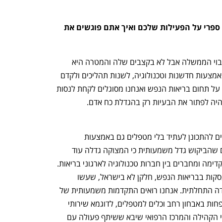
יעל אופיר, מנכ"לית ארגון HeallthIL, ספרי על הפעילות שלכם ואיך אתם פוגשים את 
"אנחנו ארגון ללא מטרות רווח שעובד בגיבוי הממשלה אבל לא בקצבים שלה והמטרה היא 
לעזור למערכת הבריאות לעשות קפיצה באמצעות חדשנות וטכנולוגיה, לשנות תהליכים ולקדם 
את המערכת. בתחילת 23 התחלנו לעבוד על תחום בריאות הנפש ואנחנו מסוגלים לקחת לנסות 
להטמיע תהליכים חדשניים, כי אי אפשר יהיה לפתור את הבעיות רק בהגדלת כח אדם. 
"הפסיכיאטר פרופ' ערד קודש אמר שחייבים להתכונן לעתיד בלי מטפלים גם באמצעות 
טכנולוגיה. אחרי 7 באוקטובר אנחנו רואים שהביקוש גדל משמעותית כי המצוקה גדלה עוד 
יותר. אנחנו כאן כדי להסתכל כמה צעדים קדימה ומחברים בין חברות טכנולוגיה לארגוני בריאות. 
עשינו מיפוי של חברות טכנולוגיות שמתעסקות בבריאות הנפש, חלקן לא בישראל, שעשו 
התאמות והביאו מכשירים וזה איפשר עבודה התחלתית. אנחנו רואים התקדמות משמעותית של 
תמיכה מערכתית. רוב הסטארטאפים הם פחות באבחון רחב וכלים למטפלים, לדוגמא שירותי 
בריאות כללית עסקו באבחון מוקדם לאנשי הקהילה והמרכז הרפואי שיבא ששיתף פעולה עם 