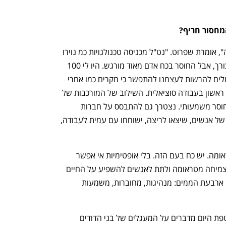
מחסור חריף?
"אי אפשר לתת ל-9 מיליון איש את המענה", אומרת שפרוט. "נט"ל מכניסה טכנולגויות כמ נוירו 
פידבק וביו פידבק כי אנחנו מבינים את הצורך, אבל החוסר בכח אדם מאוד מורגש. היו לי 100 
מטפלים ועכשיו יש 350 אבל אנחנו לא יכולים להרשות לעצמנו להתפשר כי מקרים כמו אחרי 
טבח ואונס אני לא יכולה לתת לבוגר תואר ראשון בעבודה סוציאלית. השילוב של המורכבות של 
הטראומה והצורך במטפלים בכירים יוצר חוסר משמעותי. נצטרך גם להתבסס על חברות 
הטכנולוגיה וה-AI וגם על ה-Self health של אנשים, שיצאו לריצה, ישוחחו עם עמית לעבודה, 
"אנחנו חייבים לזכור שיש גם צמיחה מטראומה. יש כח בעם הזה. בלי אופטימיות אי אפשר 
לצמוח ולכן אנחנו מתעסקים בנט"ל גם בצמיחה מטראומה ולתת לאנשים להשפיע על החיים 
שלהם. אנחנו מלמדים חוסן בארגונים עם ארבעת הממים: מנהיגות, מחוברות, משמעות 
"פעם דיברו על מעגל ראשון שמקבל מעטפת היום מדברים על המעגלים של בני הדודים 