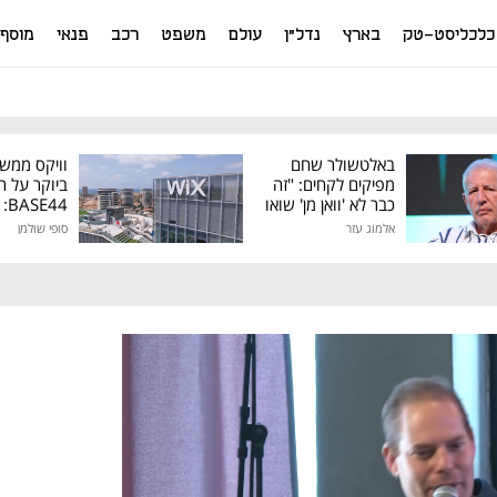
כלכליסט-טק
בארץ
נדל"ן
עולם
משפט
רכב
פנאי
מוסף
באלטשולר שחם
וויקס ממש
מפיקים לקחים: "זה
ביוקר על ר
כבר לא 'וואן מן' שואו
44
של גילעד"
אלמוג עזר
סופי שולמן
מיליון דולר