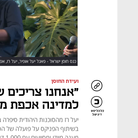
HD
כנס חוסן ישראל - פאנל יעל אופיר, יעל רז, א
ועידת החוסן
"אנחנו צריכים 
למדינה אכפת ממ
כלכליסט
דיגיטל
יעל רז מהסוכנות היהודית סיפרה 
מענה