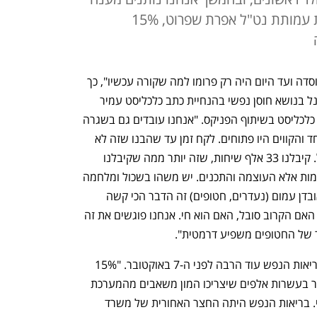
שיקומי ארוך טווח". לדברי מנכ"לית עמותת נט"ל אפרת שפרוט, 15%
"כל מה שקרה בנט"ל ב-26 השנים מאז נוסדה ועד היום היה רק פרומו למה שקורה עכשיו", כך 
אמרה אפרת שפרוט, מנכ"לית נט"ל, בפאנל בנושא חוסן נפשי בהנחיית כתב כלכליסט עמיר 
קורץ, במסגרת ועידת החוסן הישראלי של כלכליסט בשיתוף הפניקס. "אנחנו עובדים גם בשגרה 
24/7 ולכן לא היינו צריכים להתארגן במיוחד והקווים היו פתוחים. לקח זמן עד שהבנו שזה לא 
סבב רגיל ומדובר במשהו הרבה יותר גדול. קיבלנו 33 אלף שיחות, שזה יותר ממה שקיבלנו 
בשנה וחצי של פיגועים, אבל זו לא רק הכמות אלא העוצמה והתכנים. יש משהו בשכול ומלחמה 
שהוא מאוד קשה אבל מצב הביניים של אובדן עמום (נעדרים, חטופים) זה הדבר הכי קשה 
מבחינת חוסן נפשי לאדם. יש חוסר ודאות האם הקרוב סובל, האם הוא חי. אנחנו פוגשים את זה 
 של החטופים משפיע דרמטית".
שפרוט התייחסה גם להזנחה של תחום בריאות הנפש עוד הרבה לפני ה-7 באוקטובר. "15% 
מהלוחמים יחזרו עם פוסט טראומה. מדובר בעשרות אלפים שיצריכו המון משאבים מהמערכת 
הציבורית וחסרים מטפלים במגזר הציבורי. בריאות הנפש היתה החצר האחורית של משרד 