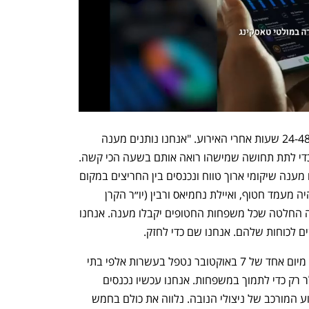
רז סיפרה שהסוכנות מגיעה לנפגעים בין 24-48 שעות אחרי האירוע. "אנחנו נותנים מענה 
מיידי ומסייעים עם 1,000 דולר ראשונים כדי לתת תחושה שמישהו רואה אותם בשעה הכי קשה. 
יש לזה ערך מרפא. בהמשך אנחנו נותנים מענה שיקומי ארוך טווח ונכנסים בין החריצים במקום 
שקשה למדינה. ב-7 באוקטובר לקרן לא היה מעמד חטוף, ואיילת נחמיאס ורבין (יו״ר הקרן 
לנפגעי טרור של הסוכנות היהודית) קיבלה החלטה שכל משפחות החטופים יקבלו מענה. אנחנו 
 לכוחות שלהם. אנחנו שם כדי לחזק. 
"ב-22 שנה נתנו מענה ל-9,000 איש ורק מיום אחד של 7 באוקטובר נטפל בעשרות אלפי בתי 
אב חדשים. הסוכנות גייסה 110 מיליון דולר רק כדי לתמוך במשפחות. אנחנו עכשיו נכנסים 
לשלב של טיפול בנפגעי הטראומה והאירוע המורכב של ניצולי הנובה. נלווה את כולם בחמש 