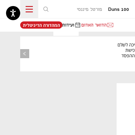
Duns 100
פורטל פיננסי
נפתח בכרטיסייה חדשה
הדואר האדום
ועידות
המהדורה הדיגיטלית
יכה לשלם
כישת
BASE: ההפסד
הרבעוני זינק ל-76