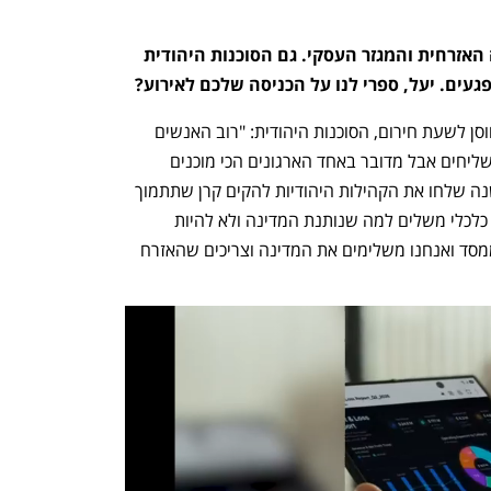
אל תוך הוואקום שנוצר נכנסה החברה האזרחית והמגזר העסקי. גם הסוכנות היהודית 
געים. יעל, ספרי לנו על הכניסה שלכם לאירוע?
יעל רז, מנהלת הקרן לנפגעי טרור ואגף חוסן לשעת חירום, הסוכנות היהודית: "רוב האנשים 
מכירים את הסוכנות מעולמות של עלייה ושליחים אבל מדובר באחד הארגונים הכי מוכנים 
לשעת חירום במשק הישראלי. לפני 22 שנה שלחו את הקהילות היהודיות להקים קרן שתתמוך 
בנפגעי טרור בישראל שאמורה לתת סיוע כלכלי משלים למה שנותנת המדינה ולא להיות 
במקומה. חלק ממרכיבי החוסן זה אמון בממסד ואנחנו משלימים את המדינה וצריכים שהאזרח 