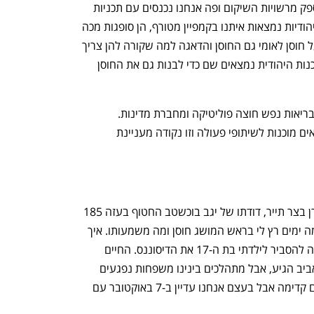
והסבים והסבתות שלא מקבלים מענה מספק מרשויות השיקום ופה אנחנו נכנסים עם תכניות 
טיפול קבוצתיות", אומרת רז. "הקהילות היהודיות נמצאות איתנו בקמפיין מטורף, הן סופגות מכה 
קשה ממה שקורה בישראל וכשמדברים על חוסן לאומי גם החוסן והדאגה למה שקורה להן צריך 
להיות בראש מעיינינו כמדינה ואנחנו בסוכנות היהודית נמצאים שם כדי לבנות גם את החוסן 
אופיר סיכמה "אחד היתרונות שלנו הוא שבריאות נפש חוצה פוליטיקה ומחברת מדינות. 
כשאנחנו פונים לארגונים בחו"ל אנחנו רואים מוכנות לשיתופי פעולה וזו נקודה מעניינת 
לפני פתיחת הפאנל נשאה דברים ד"ר מורן בצר תייר, דודתו של יגב בוכשטב החטוף בעזה 185 
ימים ומנכ"לית כפר הנוער הדסה. "כבר כמה ימים רץ לי בראש המושג חוסן ומה משמעותו. איך 
אנחנו מתנהגים בסיטואציה הזו? אני מנסה להסביר לילדתי בת ה-17 את הדיסוננס. החיים 
ממשיכים, יש בגרויות, שעון הקיץ חזר והאביב הגיע, אבל מתהלכים בינינו משפחות נפגעים 
ונפגעות של 7 באוקטובר. אנחנו מתהלכים קדימה אבל בעצם אנחנו עדיין ב-7 באוקטובר עם 