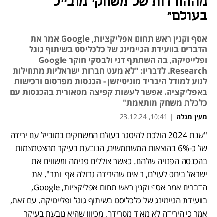
מההורדות של משחקי מובייל
בעולם"
אסף וקנין ראש תחום אפליקציות, Google אמר את
הדברים בוועידת הגיימינג של כלכליסט בשיתוף גוגל
ופלייטיקה, בה השתתף דני ולבסקי חוקר Google
Research. לדבריו: "לא מעט חברות ישראליות מתחילות
לנוע למודל היבריד מוניטיזשן - הכנסות מפרסום ורכישות
באפליקציה. אפשר לעשות קפיצה מטאורית בהכנסות עם
כלכלת משחק מותאמת"
מעין מנלה
|
10:41, 23.12.24
"שנת 2024 הולכת להיסגר בעולם המשחקים במובייל עם ירידה 
של כ-6% בהוצאות המשתמשים, הנובעת בעיקר מהצטמצמות 
בהכנסה הפנויה שלהם. כאשר צוללים פנימה ומשווים את 
ישראל ביחס לעולם, רואים שהירידה גדולה אף יותר". את 
הדברים אמר אסף וקנין ראש תחום אפליקציות, Google, 
בוועידת הגיימינג של כלכליסט בשיתוף גוגל ופלייטיקה. עם זאת, 
אמר כי הירידה לא מאוד מטרידה, מכיוון שהיא נובעת בעיקר 