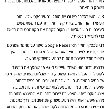
למודל הזה. אפשר לעשות קפיצה מטאורית בהכנסות עם כלכלת 
משחק מותאמת". 
3. שימוש בסלבריטיז ובניית מותג. "האימפקט של שיתופי 
הפעולה הזה הוא ביצירת קשר חזק יותר עם המשתמשים. 
ליצירתיות הישראליות יש מקום לקחת את הקונספט הזה הלאה 
כדי להגדיל הכנסות".  
דני ולבסקי, חוקר Google Research סיפר על מאמר שפרסם 
יחד עם יניב לוייתן, מואב אעראר ושלומי פרוכטר שמסביר איך 
להפוך מודל ליצירת תמונות למנוע למשחקי מחשב. 
לדבריו: "דום הוא משחק אייקוני מ-1993 שהפך את הז'אנר 
לפופולרי. העלילה מאוד פשוטה, חייל שנלחם בשדים שהשתלטו 
על בסיס במאדים. היו בו שלבים עשירים ומפורטים דלתות 
שאפשר לפתוח, מדרגות, מפלצות עם יכולות שונות וסביבה 
אינטראקטיבית שמאפשרת לירות בחביות או להיפגע מחומצה. 
מה שאיפשר אותו היה מנוע משחק שנחשב אבן דרך בתכנות 
ובגיימינג. מנוע משחק הכוונה לקוד שמריץ את המשחק. המנוע 