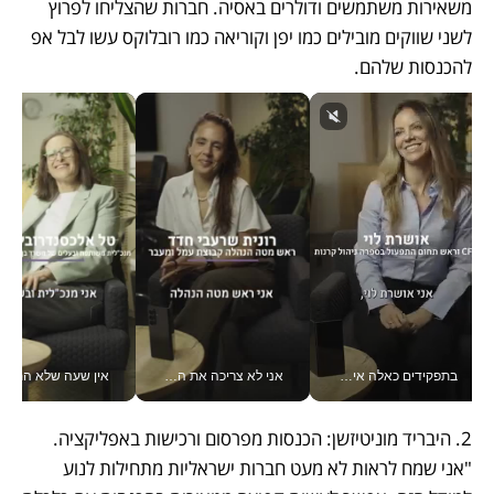
משאירות משתמשים ודולרים באסיה. חברות שהצליחו לפרוץ 
לשני שווקים מובילים כמו יפן וקוריאה כמו רובלוקס עשו לבל אפ 
להכנסות שלהם. 
בתפקידים כאלה אי אפשר לחכות: אושרת לוי מניעה השקעות ענק מהטלפון_v
אני לא צריכה את המשרד: רונית שרעבי-חדד מנהלת ארגון של 30000 עובדים מכל מקום_v
אין שעה שלא התעסקתי במשבר - טל אלכסנדרוביץ’ שגב מנהלת משברים
2. היבריד מוניטיזשן: הכנסות מפרסום ורכישות באפליקציה. 
"אני שמח לראות לא מעט חברות ישראליות מתחילות לנוע 