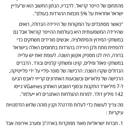
מהתחום של הייפר קז'ואל. לדבריו, הנתון החשוב הוא ש"עדיין 
ישראל אחראית על 5% מכמות ההורדות בעולם". 
"כאשר מסתכלים על המקורות של הירידה הגדולה, רואים 
שהירידה המשמעותית היא בעולמות ההייפר קזו'ואל אבל גם 
במשחקי המירוץ והסימולציה. אנשים מורידים משחקים כדי 
להפחית מתח ולכן הירידה בהורדות בתחומים האלה בישראל 
ברורה, היה לנו מספיק אקשן השנה. לעומת זאת יש עלייה 
במשחקי פאזל ומילים, קזינו ומשחקי קלפים ובורד. הדברים 
הגדולים שקרו השנה: הרכישה של סופר-פליי על ידי פלייטיקה, 
הרכישה של פלאריום ובשבועות האחרונים קרייזי לאבס הגיעו 
ל-7 מיליארד התקנות ובסוף השבוע האחרון VGames גייסו 
142 מיליון דולר. למרות ההצלחות האתגרים לא ייעלמו".
מה צריך לעשות כדי לעלות מדרגה? וקנין מזהה שלוש הזדמנויות 
עיקריות : 
1. חברות ישראליות מאוד ממוקדות בארה"ב ומערב אירופה אבל 