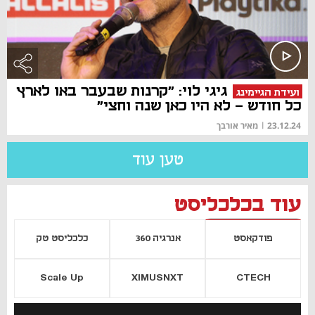
גיגי לוי: "קרנות שבעבר באו לארץ
ועידת הגיימינג
כל חודש - לא היו כאן שנה וחצי"
23.12.24
|
מאיר אורבך
טען עוד
עוד בכלכליסט
פודקאסט
אנרגיה 360
כלכליסט טק
Scale Up
XIMUSNXT
CTECH
יסייה חדשה
נפתח בכרטיסייה חדשה