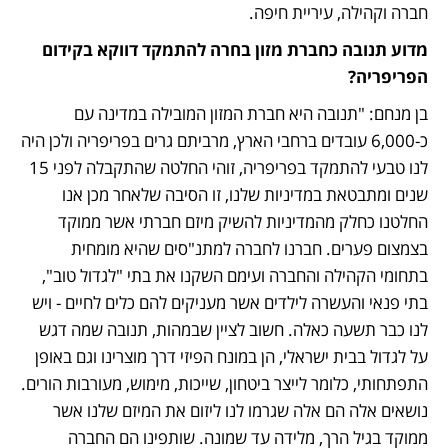
חברה וקהילה, עיריית חיפה. 
מדוע תנובה כחברת מזון בחרה להתמקד דווקא בקידום 
הפריפריה?
בן מנחם: "תנובה היא חברת המזון המובילה במדינה עם 
כ-6,000 עובדים ברחבי הארץ, מרביתם גרים בפריפריה ולכן היה 
לנו טבעי להתמקד בפריפריה, זוהי החלטה שהתקבלה לפני 15 
שנים ומתבטאת במדיניות שלנו, זו הסיבה שלאחר מכן אנו 
החלטנו כחלק מהמדיניות להשיק מיזם חברתי אשר ממוקד 
בצמצום פערים. חברנו לחברה למתנ"סים שהיא מומחית 
בתחומי הקהילה והחברה ועימם השקנו את בתי "לגדול טוב", 
בתי פנאי והעשרה לילדים אשר מעניקים להם כלים לחיים - ויש 
לנו כבר תשעה כאלה. חשוב לציין שבמהות, תנובה שמה דגש 
על לגדול בבית ישראלי, הן במונח הפיזי דרך מוצרינו וגם באופן 
התפתחותי, כלומר לייצר ביטחון, שייכות, מימוש, מעורבות הורים. 
נושאים אלה הם אלה שגרמו לנו ליזום את המיזם שלנו אשר 
ממוקד בגיל הרך, מלידה עד שמונה. שותפינו הם החברה 