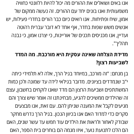
אנו באים ושואלים את ההורים מה יכול להיות רלוונטי כחוויה 
משמעותית ואנו בונים יחד עם ההורים. זה נעשה ממקום של 
אמון, שיח ופתיחות. אנו רואים כיום כבר הורים בחדרי פעילות, יש 
אנשים משש שפות בחדר, אף אחד לא דובר עברית רהוטה 
ועדיין, אנו מכניסים תכנים של אוריינות, כי יצרנו אמון, כי נבנה 
תהליך".
מדידת הצלחה שאינה עסקית היא מורכבת. מה המדד 
לשביעות רצון?
בן מנחם: "זה מורכב, במיוחד בגיל הרך, אלה לא תלמידי כיתה 
י"ב שנמדדים בציונים. מדובר בגילאי לידה עד שמונה ולכן כמות 
המשתתפים ושביעות הרצון הם מדד שאנו לוקחים בחשבון, עצם 
זה שהילדים ממשיכים להגיע, מבחינתנו זה אומר שיש צורך והם 
מגיעים לקבל את המענה שניתן להם. עם זאת, אנו מבצעים 
סקרים כדי למדוד האם אנו בכיוון הנכון. בגיל הרך נדרש מחקר 
שבודק לאחור ולראות את הילדים עוד חמש עד עשר שנים, האם 
הם הלכו לתנועת נוער, איזו מגמה הם בוחרים בית הספר, האם 