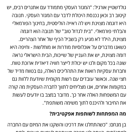
גולדשטיין אורגיל: "המגזר העסקי מתמודד עם אתגרים רבים, יש 
קיטוב רב וכאן נכנסת היכולת לדבר עם המגזר העסקי. תנובה 
היא דוגמה מצוינת ויש לה ראייה הוליסטית, בחינוך הפורמאלי 
והבלתי פורמאלי. "בית לגדול טוב" של תנובה הוא דוגמה 
מצוינת, הילד לא מגיע רק בשביל הכיף של אחר הצהריים. 
כשאנו מדברים על אוכלוסיות מודרות או מוחלשות - וחיפה היא 
דומה מצוינת, יש את העניין של שייכות, הבית הישראלי נראה 
שונה בכל מקום ולנו יש יכולת לייצר חוויה דיאדית ארוכת טווח. 
וחברות עסקיות רואות את התהליכים האלה, גם בטווח מדיד של 
חצי שנה. וכאשר עובדים עם רשות מקומית שיודעת ללוות גם 
במקומות אחרים, אנו מצליחים לתווך לחברה העסקית מה קורה 
עם המשפחות האלה אחר כך. מדובר במצב בו יודעים לעשות 
את החיבור ולהיכנס לתוך משימה משותפת".
מה המפתחות לשותפות אפקטיבית?
בן מנחם: "כשהתחלנו את דרכינו והשקנו את המיזם עם החברה 