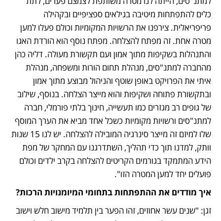
למתנ"סים, הייתה לנו מטרה משותפת לצמצם פערים, לתת 
כלים להתפתחות מיטיבה בגילאים ספציפיים ובקהילה 
פריפריאלית. צירפנו את הרשויות המקומיות וכולם פעלו למען 
מטרה אחת. זה מפתח להצלחה. מפתח נוסף הוא הורדת האגו 
והתנהלות בשקיפות מתוך אמון ועם תקשורת מעולה. דליה כהן 
מהחברה למתנ"סים, מנהלת תחום הורות ומשפחה, מנהלת 
איתי את הפרויקט באופן שוטף והניהול מבוצע מתוך אמון 
ובתקשורת פתוחה ושקיפות והוא מייצר הצלחה. בנוסף, שילוב 
של גופים רב מגזרים כמו תעשייה, חינוך בלתי פורמלי, חברה 
למתנ"סים ורשויות מקומיות כשכל אחד מביא את הערך המוסף 
שלו למיזם זה מייצר סינרגיה המובילה להצלחה. יש לנו 15 שנות 
וותק, למדנו תוך כדי תהליך, השתדרגנו עם המחקר של מפת 
הידע המתמקד בגורמים הקריטים להצלחה בקרב ילדים וכולם 
פועלים יחד למען המטרה הזו".
איך מודדים את ההתפתחות בתחומי המיומנויות הרכות?
זגן: "שנים עשר אחוזים, זהו הפער בין תלמיד מישוב חלש וישוב 