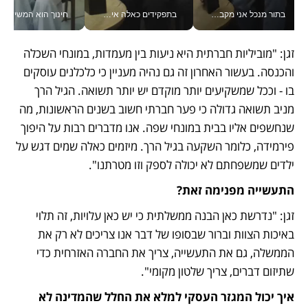
בתור מנכל אני מקבל מאות החלטות ביום, וה- Galaxy Z Fold8 Ultra עוזר לי לחתוך אותן מהר יותר_v
בתפקידים כאלה אי אפשר לחכות: אושרת לוי מניעה השקעות ענק מהטלפון_v
חינוך הוא המש
זגן: "מוביליות חברתית היא ניעות בין מעמדות, במונחי השכלה 
והכנסה. בעשור האחרון זה גם נהיה מעניין כי כלכלנים עוסקים 
בו - וככל שמשקיעים יותר מוקדם יש יותר תשואה. הגיל הרך 
מניב תשואה גדולה כי פער חברתי חשוב בשנים הראשונות, מה 
שנחשפים אליו בבית במונחי שפה. אנו מדברים רבות על היפוך 
פירמידה, כלומר השקעה בגיל הרך. מיזמים כאלה שמים דגש על 
ילדים שמשפחתם לא יכולה לספק וזו מטרתנו".
התעשייה מפנימה זאת?
זגן: "נדרשת כאן הבנה ממשלתית כי יש כאן עלויות, זה תלוי 
באיכות הצוות וברור שבסופו של דבר אנו צריכים לא רק את 
הממשלה, גם את התעשייה, צריך את החברה האזרחית כדי 
שתיזום דברים, צריך שלטון מקומי".
איך יכול המגזר העסקי למלא את החלל שהמדינה לא 