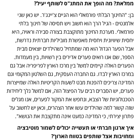
ממלאת? מה הופך את המתנ"ס לשותף יעיל?
בן: "החינוך הבלתי פורמאלי הוא הגיים צ'יינג'ר. יש כאן שני 
אלמנטים - הגיל הרך הוא חשוב ויש תסיסה של חינוך בלתי 
פורמאלי. מערכת החינוך מתוקצבת בצורה סבירה וראויה, היא 
יחסית שיוויונית ויחסית מאפשרת מוביליות חברתית נדרשת, 
אבל הפער הגדול הוא מה שמתחיל כשהילדים יוצאים מבית 
הספר, שם אנו רואים פערים אדירים בין רשויות, בין מעמדות. 
הפערים האלה קיימים למשל בין מרכז הארץ לפריפריה אבל גם 
במרכז הארץ לבדו. גם החברה העסקית, גם השלטון המקומי וגם 
המדינה צריכים להפנות מבט לשעות הקריטיות האלה שמייצרות 
פערים, יש הסברים רבים על הפיצול הזה, אם למשל נלך ליחידות 
הטכנולוגיות של הצבא, ונחפש את המקור לפערים, אנו מגלים 
שזה קשור למה שהילדים עשו אחר הצהרים, וכאן יש לחשוב על 
פתרון יצירתי, כי המדינה כמעט אינה מתקצבת את הנושא".
איך ארגון חברתי או תעשייה יכולים לשמור מוטיבציה 
ומחויבות אצל שותפים בטווח הארוך?