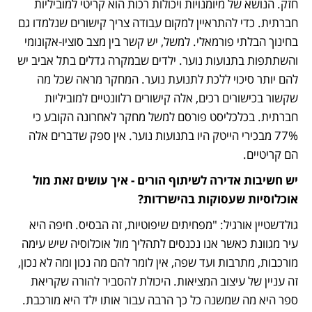
חזק. הנושא של מיומנויות ויכולות רכות הוא קריטי למוביליות 
חברתית. כדי להתראיין למקום עבודה צריך קישורים שנלמדו גם 
בחינוך הבלתי פורמאלי. למשל, יש קשר בין מצב סוציו-אקונומי 
והשתתפות בתנועות נוער. ילדים שבמקרה גדלים בתל אביב יש 
להם יותר סיכוי ללכת לתנועת נוער. המחקר מראה שכל מה 
שקשור בכישורים רכים, אלה קישורים רלוונטיים למוביליות 
חברתית. בכלכליסט פורסם למשל מחקר לאחרונה הקובע כי 
77% מבכירי הייטק היו בתנועות נוער. אין ספק שדברים אלה 
הם קריטיים.
יש חשיבות אדירה לשיתוף הורים - איך עושים זאת מול 
אוכלוסיות שעסוקות בהישרדות?
גולדשטיין אורגיל: "מפחיתים שיפוטיות, זה הבסיס. חיפה היא 
עיר מגוונת כאשר אנו נכנסים לתהליך מול אוכלוסיה שיש עימה 
מורכבות, מתרבות ועד שפה, אין לומר להם מה נכון ומה לא נכון, 
זה עניין של עיצוב המציאות. היכולת להסביר להורה שקריאת 
ספר היא מה שמשנה כל כך הרבה עבור אותו ילד היא מורכבת. 