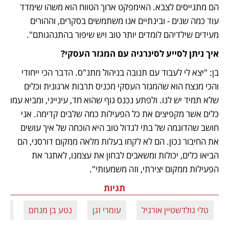
הם מתגייסים לצבא. האימפקט ארוך הטווח הוא משהו שימדד 
עוד כמה שנים - ובינתיים אנו משתמשים בסקרים, וההורים 
מעידים שילדיהם לומדים יותר טוב ויש שיפור בהתנהגותם".
איך ניתן לסייע לסינרגיה עם המגזר העסקי?
בן: "יצא לי לעבוד עם תנובה בניהול מתנ"ס. הדבר הכי ייחודי 
והכי מנצח הוא שהמגזר העסקי מכניס תרבות ארגונית וכלים 
שלא תמיד יש לנו. ולפתע נכנס גוף שהוא חד, עינייני, ומביא עמו 
כלים אשר מקפיצים את כל הפעילות כמה שלבים קדימה. אני 
חושב שהדוגמה של בתי לגדול טוב היא הוכחה של איך עושים 
את החיבור נכון. הם לא לקחו בעלות מלאה ממקום דורסני, הם 
הביאו כלים, יכולות ומשאבים לבחון את עצמנו, לאתגר את 
הפעילות ממקום יצירתי, וזה משמעותי".
תגיות
טלי גולדשטיין אורגיל
עומרי זגן
נטע בן מנחם
ישרא