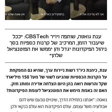
אני לא צריכה את המשרד: רונית שרעבי-חדד מנהלת ארגון של 30000 עובדים מכל מקום_v
בתפקידים כאלה אי אפשר לחכות: אושרת לוי מניעה השקעות ענק מהטלפון_v
אין שעה שלא התעסקתי במשבר - טל אלכסנדרוביץ’ שגב מנהלת משברים
ענת גואטה, שותפה ויו"ר CBSTech: "ככל 
שיעבור הזמן, המרכיב של קרנות כספיות בסך 
ניהול הפיקדונות יגדל והן יממשו את הפוטנציאל 
שלהן"
ענת, כיהנת כיו"ר רשות ניירות ערך, שהיא גם המפקחת 
על הקרנות הכספיות שהגיעו לשווי של מעל 150 מיליארד 
שקל והרשות רואה בהן היום הצלחה אדירה ומותג חזק. 
האם זה באמת מימש את הפוטנציאל לעומת הפיקדונות?
גואטה: "אנחנו בתחילת הדרך, שינויים טבעם שיש להם 
אבולוציה משל עצמם. עולם הפיקדונות הוא עולם בנקאי ולכן 