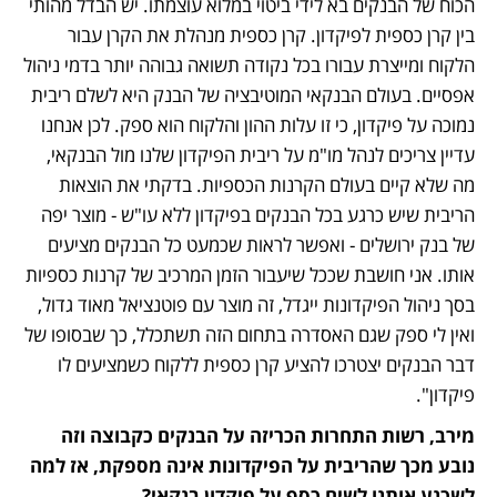
הכוח של הבנקים בא לידי ביטוי במלוא עוצמתו. יש הבדל מהותי 
בין קרן כספית לפיקדון. קרן כספית מנהלת את הקרן עבור 
הלקוח ומייצרת עבורו בכל נקודה תשואה גבוהה יותר בדמי ניהול 
אפסיים. בעולם הבנקאי המוטיבציה של הבנק היא לשלם ריבית 
נמוכה על פיקדון, כי זו עלות ההון והלקוח הוא ספק. לכן אנחנו 
עדיין צריכים לנהל מו"מ על ריבית הפיקדון שלנו מול הבנקאי, 
מה שלא קיים בעולם הקרנות הכספיות. בדקתי את הוצאות 
הריבית שיש כרגע בכל הבנקים בפיקדון ללא עו"ש - מוצר יפה 
של בנק ירושלים - ואפשר לראות שכמעט כל הבנקים מציעים 
אותו. אני חושבת שככל שיעבור הזמן המרכיב של קרנות כספיות 
בסך ניהול הפיקדונות ייגדל, זה מוצר עם פוטנציאל מאוד גדול, 
ואין לי ספק שגם האסדרה בתחום הזה תשתכלל, כך שבסופו של 
דבר הבנקים יצטרכו להציע קרן כספית ללקוח כשמציעים לו 
פיקדון".
מירב, רשות התחרות הכריזה על הבנקים כקבוצה וזה 
נובע מכך שהריבית על הפיקדונות אינה מספקת, אז למה 
לשכנע אותנו לשים כסף על פיקדון בנקאי?