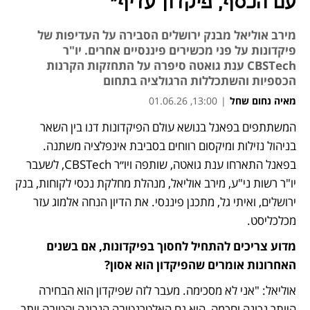
עם הכסף, פיקדון עדיף"
מירב אוליאל מבנק ירושלים הסבירה על העדיפות של
פיקדונות על פני מכשירים פיננסיים אחרים. יו"ר
CBSTech ענת גואטה סיפרה על התחזקות הקרנות
הכספיות והשתכללות הרגולציה בתחום
מאיה נחום שחל
|
13:00, 01.06.26
המשתתפים בפאנל בנושא עולם הפיקדונות דנו בין השאר 
בניהול נזילות ומיקסום רווחים בסביבת אינפלציה משתנה. 
בפאנל התארחו ענת גואטה, שותפה ויו״ר CBSTech, לשעבר 
יו"ר רשות ני"ע, מירב אוליאל, מנהלת מחלקת נכסי לקוחות, בנק 
ירושלים, ואיתי גל, מתכנן פיננסי. את הדיון הנחה אלמוג עזר 
מכלכליסט.
מדוע צריכים להתחיל לחסוך בפיקדונות, אם בשנים 
האחרונות אומרים שהפיקדון הוא אסון? 
אוליאל: "אני לא מסכימה. מעבר לזה שפיקדון הוא הבחירה 
היותר נכונה וחכמה, הוא גם האלטרנטיבה הנכונה והטובה יותר. 