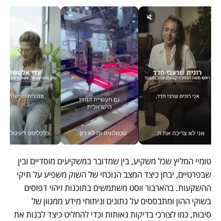
אני לא צריכה את המשרד: רונית שרעבי-חדד מנהלת ארגון של 30000 עובדים מכל מקום_v
טכנולוגיה זה לא רק בהייטק: גם תעשיית המזון הישראלית מאמצת כלי AI, אוטומציה וניתוח דאטה בזמן אמת
כלכליסט דיגיטל
טומיי המליץ שכל משקיע, בין שמדובר במשקיעים מוסדיים ובין 
שבפרטיים, יבחן כיצד המצב הנוכחי של השוק משפיע על תיקי 
ההשקעות. בהארבור ווסט משתמשים בתוכנות זיהוי דפוסים 
בשוקי ההון ומתבססים על נתונים וניתוחי מידע ממגוון של 
סיבות, כמו לצורכי בדיקות נאותות וכדי להחליט כיצד לבנות את 