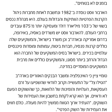
בזמנים לא בטוחים".
הארבור ווסט נוסדה ב־1982 ונחשבת לאחת מחברות ניהול 
הקרנות הפרטיות הוותיקות והגדולות בעולם. היא מנהלת נכסים 
בשווי של כ־103 מיליארד דולר ומעסיקה יותר מ־875 עובדים 
ברחבי העולם. להארבור ווסט יש משרדים באסיה, באירופה, 
בדרום אמריקה ובארה"ב וכן משרד בישראל, והמשקיעים שלה 
כוללים קרנות פנסיה, חברות ביטוח, עמותות ומוסדות פיננסיים 
עולמיים בכירים. בישראל בסיס המשקיעים של החברה הוא 
הגדול והרחב ביותר מסוגו, והמשקיעים כוללים את מרבית 
המשקיעים המוסדיים במדינה.
טומיי ציין כי האינפלציה ומשבר הבנקים האזוריים בארה"ב 
"הטילו צל" על התעשייה וקרוב לוודאי שהשפיעו על זרם 
העסקאות, העלויות והזמינות של הלוואות, כך שהשווקים הפעם 
לא ודאיים. אך הוא קרא לקחת בחשבון את העמידות של 
השווקים. "העתיד ארוך הטווח ממשיך להיות מעולה. כולם חווים 
את העמידות של השוק הפרטי".