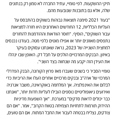
תיקי ההשקעות. לפי טומיי, עתיד החברה לא טמון רק בנתונים 
שלה, אלא גם בתובנות שנובעות מהם.
"בעוד 2021 סימנה תוצאות גבוהות בשווקים בהתבסס על 
העליות הכלליות, 12 החודשים האחרונים היוו חזרה למציאות 
עבור השווקים", הוסיף. "חוסר הוודאות וההזדמנות להחזרים 
נתפסים מאוזנים יותר או אפילו מוטים כלפי מטה. בעודנו נכנסים 
למחצית השנייה של 2023, נראה שאנחנו עסוקים בעיקר 
באיזון. הבנקים המרכזיים הולכים על חבל דק. האופן שבו ינהלו 
את העידן הזה יקבע מה שנחווה בצד השני".
טומיי הסביר כי בשנים שעברו מאז פרוץ הקורונה, הבנק הפדרלי 
המרכזי של ארה"ב ובנקים מרכזיים אחרים העלו את הריביות כדי 
לבלום את האינפלציה. אך המלחמה באוקראינה, משבר אנרגיה 
ואירועים גיאופוליטיים נוספים הובילו לעליות חדות יותר, "ואנחנו 
כבר יכולים לראות סדקים" במערכת. "אך השפעות מדיניות 
ההידוק תורמות לתחזיות הצמיחה בטווח הקרוב", אמר. "אם הם 
צודקים, נצליח בבטחה לעבור את החבל המתוח. אם הם טועים, 