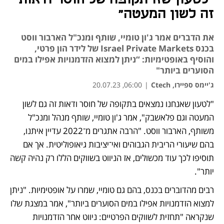
זה לשון המעטה"
את הדברים אמר ג'ון טומיי, שותף ומנכ"ל הארבור ווסט
בכנס Israel Private Markets של לידר הון פרטי,
והוסיף באופטימיות: “ניתן למצוא הזדמנויות אפילו במים
הסוערים ביותר"
ג'יימס ספיירו, Ctech
|
06:00, 20.07.23
"לטעון שאנחנו נמצאים בתקופה של חוסר ודאות זה גם לשון 
המעטה וגם פלאשבק", אמר ג'ון טומיי, שותף מנהל ומנכ"ל 
משותף, הארבור ווסט. "הרבה אתגרים מ־2022 עדיין איתנו, 
בהם שיעורי הריבית הגבוהים ואי־יציבות גיאופוליטית. אך אם 
תוסיפו לכך עוד מכשולים, אז הניווט בשווקים הללו רק נהיה קשה 
יותר".
רבים מהדוברים בכנס, בהם גם טומיי, שמרו על אופטימיות. "ניתן 
למצוא הזדמנויות אפילו במים הסוערים ביותר", אמר במצגת שלו 
שנקראה "תחזית לשווקים הפרטיים: ניווט אחר הזדמנויות 