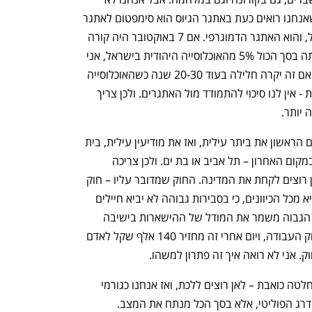
טובים בתכנון ארוך טווח. האתגר החרדי שאנחנו רואים כעת באתגר הגיוס הוא סימפטום לאתגר 
הכלכלי הכי משמעותי שיש למדינת ישראל, והוא האתגר הדמוגרפי. אם 7 באוקטובר היה קורה 
בשנות ה-80, כשהאוכלוסייה החרדית הייתה בסך הכול 5% מהאוכלוסייה היהודית בישראל, אני 
לא חושב שהיינו מדברים על גיוס חרדים. אם זה יקרה חלילה בעוד 20-30 שנה כשהאוכלוסייה 
החרדית תהיה שליש מהאוכלוסייה היהודית - אין לנו סיכוי להתמודד מול האתגרים. ולכן צריך 
יותר. 
"בשיעור הצעירים לפי ערים, תראה במקום הראשון את ביתר עילית, ואז את מודיעין עילית, בית 
שמש, אחר כך אלעד, ואז בני ברק ורהט. במקום האחרון – תל אביב או בת ים. ולכן צריכה 
להתקבל החלטה בדרג הפוליטי-מדיני לאן רוצים לקחת את המדינה. החוק שמדובר עליו – חוק 
הגיוס, או איך שלא יקראו לו – בעיניי מחטיא מכל הכיוונים, כי בסבירות גבוהה לא יביא חיילים 
לצבא ויפגע בשוק העבודה, כי גיל הפטור הגבוה משמר את המודל של ההישארות בישיבה 
כמפלט מהצבא, וכפועל יוצא, כמפלט משוק העבודה, ויום אחרי זה מחזיר 140 אלף שקל לאדם 
אני לא רואה איך זה פתרון למשהו. 
"הפתרון האמיתי צריך להיות החלטה – החלטה כואבת – לאן רוצים ללכת, ואז אנחנו כגורמי 
מקצוע נוכל לתכנן. אני לא מתקוטט עם הדרג הפוליטי, אלא בסך הכל מנתח את המצב. 