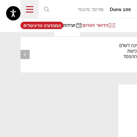
Duns 100
פורטל פיננסי
נפתח בכרטיסייה חדשה
הדואר האדום
ועידות
המהדורה הדיגיטלית
יכה לשלם
כישת
BASE: ההפסד
הרבעוני זינק ל-76