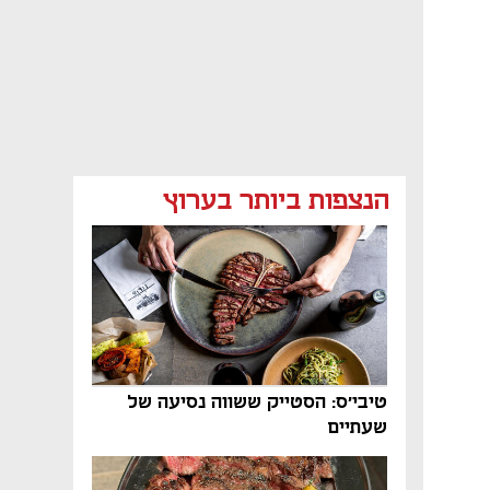
הנצפות ביותר בערוץ
טיבי'ס: הסטייק ששווה נסיעה של
שעתיים