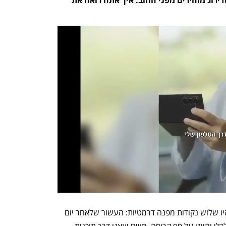
"בהיסטוריה הכלכלית של מדינת ישראל היו שלוש נקודות מפנה דרמטיות: העשור שלאחר יום 
כיפור, אז הממשלות הזניחו את המצב הכלכלי והיינו על סף קריסה. משם יצאנו דרך תוכנית 