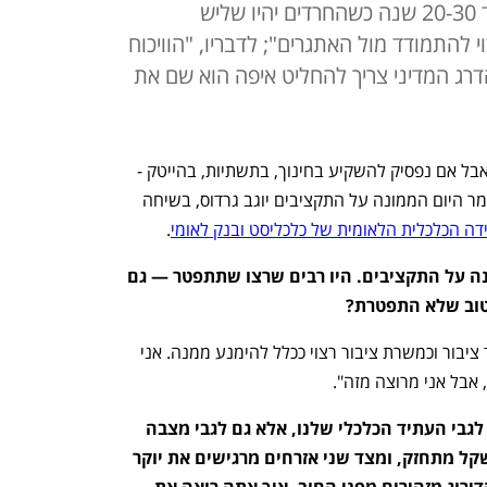
"אם חלילה יהיה 7 באוקטובר בעוד 20-30 שנה כשהחרדים יהיו שליש
וי להתמודד מול האתגרים"; לדבריו, "הוויכוח
והדרג המדיני צריך להחליט איפה הוא שם את
"הוויכוח בין כלכלה לביטחון הוא לגיטימי, אבל אם נפסיק להשקיע בחינוך, בתשתיות, בהייטק - 
לא תהיה לנו לא כלכלה ולא ביטחון". כך אמר היום הממונה על התקציבים יוגב גרדוס, בשיחה 
ידה הכלכלית הלאומית של כלכליסט ובנק לאומי
.
אתה מסיים החודש את תפקידך כממונה על התקציבים. היו רבים שרצו שתתפטר — גם 
 טוב שלא התפטרת?
"התפטרות היא מפלתו של הפחדן, וכעובד ציבור וכמשרת ציבור רצוי ככלל להימנע ממנה. אני 
אבל אני מרוצה מזה".
בתקופה האחרונה יש אי־ודאות לא רק לגבי העתיד הכלכלי שלנו, אלא גם לגבי מצבה 
של הכלכלה בהווה. הבורסה עולה, השקל מתחזק, ומצד שני אזרחים מרגישים את יוקר 
המחיה, ואתם באוצר יחד עם חברות הדירוג מזהירים מפני החוב. איך אתה רואה את 