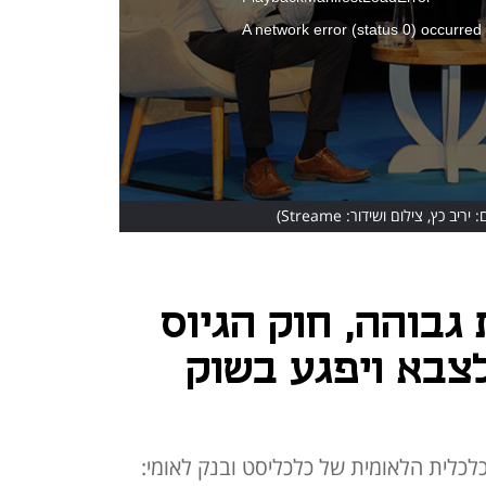
A network error (status 0) occurred
 יריב כץ, צילום ושידור: Streame)
 גבוהה, חוק הגיוס
לצבא ויפגע בשוק
לכלית הלאומית של כלכליסט ובנק לאומי: