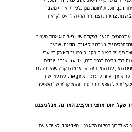
הייצוב לעשור וחצי של צמיחה מואצת. לאחר מכן, תוכנית 'חומת מגן כלכלית' אחרי משבר 
האינתיפאדה ובועת הדוט־קום, ויצאנו ל־20 שנות צמיחה. הצמיחה החלה להאט לקראת 
"אנחנו בתוך נקודת המפנה השלישית, והיא דרמטית. הגענו לנקודה שישראל היא אחת מעשר 
הכלכלות המובילות בתוצר לנפש, אבל כשמסתכלים על מצבם של אזרחי מדינת ישראל 
ומתקננים ל־PPP (כלומר, כשהשוואת התוצר נעשית לפי כוח הקנייה בפועל ולא רק בשערי 
מטבע רשמיים, כדי לראות כמה אפשר לקנות בכל מדינה בכסף הזה, שג"ע) - אנחנו יורדים 
לפחות עשרה מקומות. אז בתוך נקודת המפנה הזו, עם המלחמה הכי ארוכה ויקרה שהייתה לנו, 
כשאנחנו מסתכלים קדימה אנחנו נמצאים עם אותן בעיות שנכנסנו איתן, אבל עם עוד שתי 
משקולות שאנחנו סוחבים: המשקולת הפיסקלית של הוצאות הביטחון והמשקולת של השפעת 
נלחמנו מלחמה שעלתה כ־300 מיליארד שקל, יותר מחצי מתקציב המדינה, אבל מצבנו 
"אנחנו הולכים על קרח דק וצריכים להיזהר לא לדרוך במקום הלא נכון. מצד אחד, לא יודע אם 