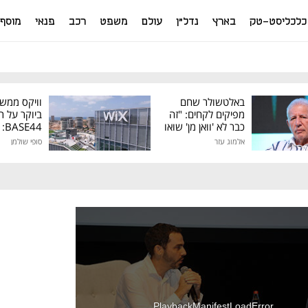
כלכליסט-טק
בארץ
נדל"ן
עולם
משפט
רכב
פנאי
מוסף
באלטשולר שחם
וויקס ממש
מפיקים לקחים: "זה
ביוקר על ר
כבר לא 'וואן מן' שואו
44
של גילעד"
אלמוג עזר
סופי שולמן
מיליון דולר
PlaybackManifestLoadError